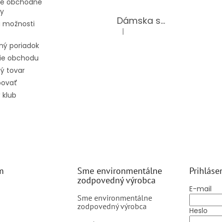
é obchodné
y
Dámska súprava 62875/BLACK
 možnosti
|
Hodnotenie produktu je 5 z 5 hv
ný poriadok
ie obchodu
ý tovar
povať
 klub
m
Sme environmentálne
Prihláse
zodpovedný výrobca
E-mail
Sme environmentálne
zodpovedný výrobca
Heslo