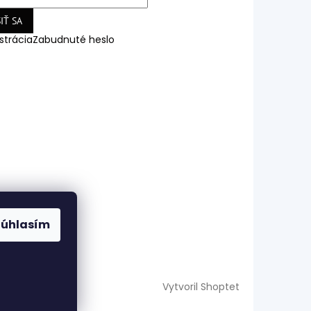
IŤ SA
strácia
Zabudnuté heslo
Súhlasím
Vytvoril Shoptet