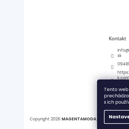
Kontakt
info
sk
0948
https
k.co
e
Tento web 
mage
prechádzan
+421
s ich použí
Nastave
Copyright 2026
MAGENTAMODA
. Všetky práva 