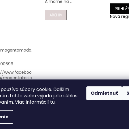
A máme na ...
PRIHLÁS
ARCHÍV
Nová regi
@
magentamoda.
100696
://www.faceboo
m/magentakosic
používa súbory cookie. Ďalším
nta_kosice/
Odmietnuť
ím tohto webu vyjadrujete súhlas
948100696
vaním. Viac informácií
tu
.
nie
vyhradené.
Upraviť nastavenie cookies