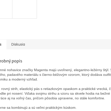
s
Diskusia
robný popis
nné nohavice značky Magenta majú uvoľnený, elegantno-ležérny štýl. 
ého, padavého materiálu s čierno-béžovým vzorom, ktorý dodáva outfi
miku a moderný vzhľad.
 rovný strih, elastický pás s retiazkovým opaskom a praktické vrecká, 
dlie pri nosení. Vďaka svojmu strihu a vzoru sa skvele hodia na bežné
ráce aj na voľný čas, pričom pôsobia upravene, no stále komfortne.
rne sa kombinujú a sú veľmi praktickým kúskom.