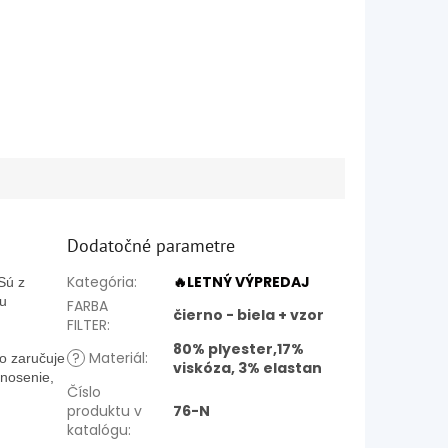
Dodatočné parametre
Kategória
:
🔥LETNÝ VÝPREDAJ
Sú z
tu
FARBA
čierno - biela + vzor
FILTER
:
80% plyester,17%
?
Materiál
:
čo zaručuje
viskóza, 3% elastan
 nosenie,
Číslo
produktu v
76-N
katalógu
: