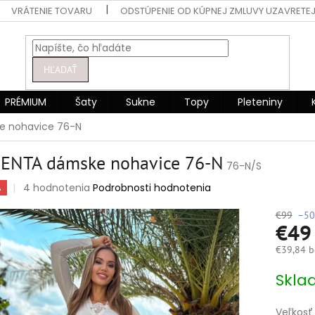
VRÁTENIE TOVARU
ODSTÚPENIE OD KÚPNEJ ZMLUVY UZAVRETEJ
HĽADAŤ
PRÉMIUM
Šaty
Sukne
Topy
Pleteniny
 nohavice 76-N
ENTA dámske nohavice 76-N
76-N/S
Priemerné
4 hodnotenia
Podrobnosti hodnotenia
A
hodnotenie
produktu
€99
–50
€4
je
5,0
€39,84 b
z
5
Jednotko
Skla
hviezdičiek.
cena:
Veľkosť