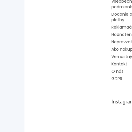
Všeobecn
podmienk
Dodanie a
platby
Reklamač
Hodnoten
Neprevzat
Ako naku
Vernostný
Kontakt
O nás
GDPR
Instagra