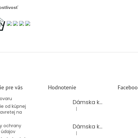
ostlivosť
ie pre vás
Hodnotenie
Faceboo
tovaru
Dámska kožená kabelka LAURA BIAGGI 944-PINK
e od kúpnej
|
Hodnotenie produktu je 5 z 5 hv
avretej na
Dámska kožená kabelka TS04-519/JEANS BLUE
y ochrany
 údajov
|
Hodnotenie produktu je 5 z 5 hv