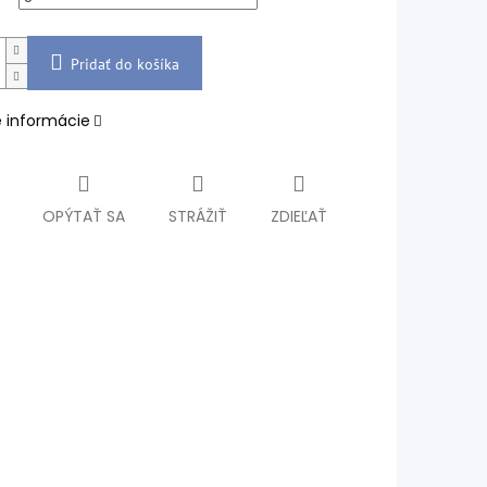
Pridať do košíka
é informácie
OPÝTAŤ SA
STRÁŽIŤ
ZDIEĽAŤ