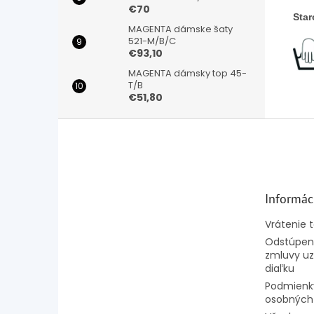
€70
Star
MAGENTA dámske šaty
521-M/B/C
€93,10
MAGENTA dámsky top 45-
T/B
€51,80
Z
á
p
ä
t
Informác
i
e
Vrátenie 
Odstúpeni
zmluvy uz
diaľku
Podmienk
osobných