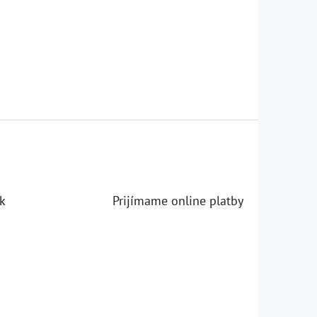
k
Prijímame online platby
iezdičiek.
iezdičiek.