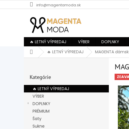
Prejsť
info@magentamoda.sk
na
obsah
🔥 LETNÝ VÝPREDAJ
VÝBER
DOPLNKY
Domov
🔥 LETNÝ VÝPREDAJ
MAGENTA dámske
B
MAG
o
Preskočiť
č
Kategórie
kategórie
ZĽAV
n
ý
🔥 LETNÝ VÝPREDAJ
p
VÝBER
a
DOPLNKY
n
e
PRÉMIUM
l
Šaty
Sukne