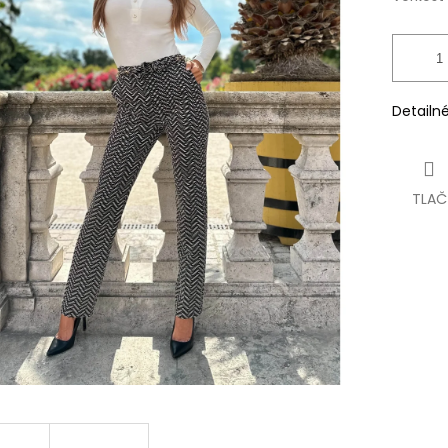
Detailn
TLAČ