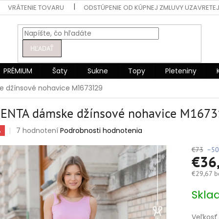
VRÁTENIE TOVARU
ODSTÚPENIE OD KÚPNEJ ZMLUVY UZAVRETEJ
HĽADAŤ
PRÉMIUM
Šaty
Sukne
Topy
Pleteniny
 džínsové nohavice M1673129
ENTA dámske džínsové nohavice M1673
Priemerné
7 hodnotení
Podrobnosti hodnotenia
A
hodnotenie
produktu
€73
–50
€36
je
5,0
€29,67 b
z
5
Jednotko
Skla
hviezdičiek.
cena:
Veľkosť