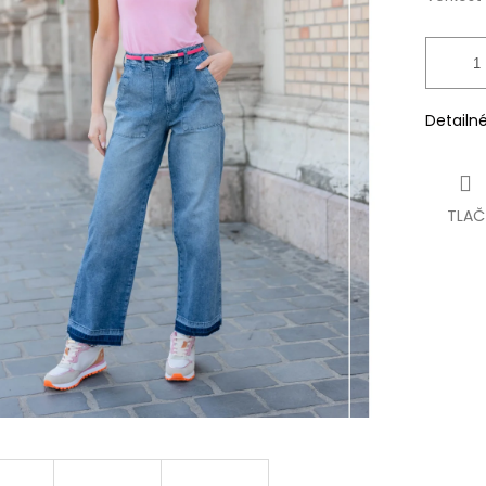
Detailn
TLAČ