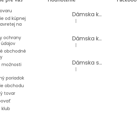
tovaru
Dámska kožená kabelka LAURA BIAGGI 944-PINK
e od kúpnej
|
Hodnotenie produktu je 5 z 5 hv
avretej na
Dámska kožená kabelka TS04-519/JEANS BLUE
y ochrany
 údajov
|
Hodnotenie produktu je 5 z 5 hv
é obchodné
y
Dámska súprava 62875/BLACK
 možnosti
|
Hodnotenie produktu je 5 z 5 hv
ný poriadok
ie obchodu
ý tovar
povať
 klub