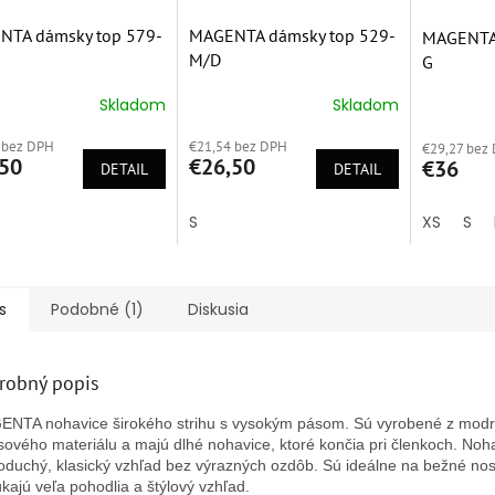
NTA dámsky top 579-
MAGENTA dámsky top 529-
MAGENTA 
M/D
G
Skladom
Skladom
erné
Priemerné
Priemern
tenie
hodnotenie
hodnoten
 bez DPH
€21,54 bez DPH
ktu
produktu
€29,27 bez
produktu
50
€26,50
€36
DETAIL
je
DETAIL
je
5,0
5,0
z
z
S
XS
S
5
5
ičiek.
hviezdičiek.
hviezdičie
s
Podobné (1)
Diskusia
robný popis
NTA nohavice širokého strihu s vysokým pásom. Sú vyrobené z mod
sového materiálu a majú dlhé nohavice, ktoré končia pri členkoch. Noh
oduchý, klasický vzhľad bez výrazných ozdôb. Sú ideálne na bežné nos
kajú veľa pohodlia a štýlový vzhľad.