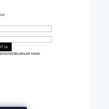
nie
IŤ SA
strácia
Zabudnuté heslo