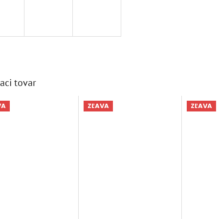
aci tovar
VA
ZĽAVA
ZĽAVA