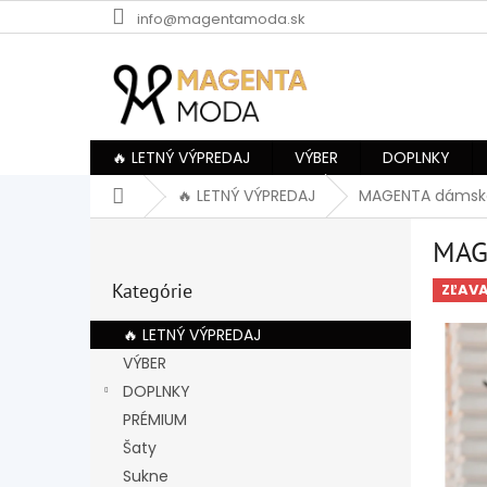
Prejsť
info@magentamoda.sk
na
obsah
🔥 LETNÝ VÝPREDAJ
VÝBER
DOPLNKY
Domov
🔥 LETNÝ VÝPREDAJ
MAGENTA dámske
B
MAG
o
Preskočiť
č
Kategórie
kategórie
ZĽAV
n
ý
🔥 LETNÝ VÝPREDAJ
p
VÝBER
a
DOPLNKY
n
e
PRÉMIUM
l
Šaty
Sukne