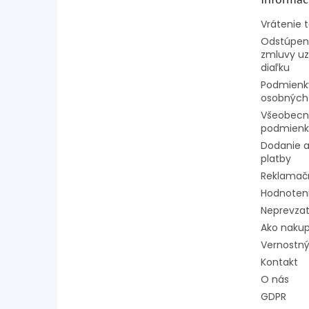
i
e
Vrátenie 
Odstúpeni
zmluvy uz
diaľku
Podmienk
osobných
Všeobecn
podmienk
Dodanie a
platby
Reklamač
Hodnoten
Neprevzat
Ako naku
Vernostný
Kontakt
O nás
GDPR