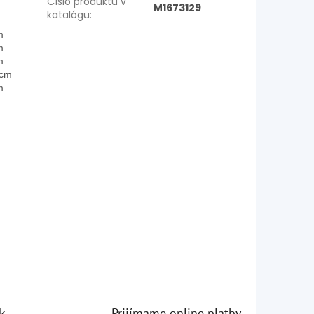
Číslo produktu v
M1673129
katalógu
:
m
m
m
 cm
m
k
Prijímame online platby