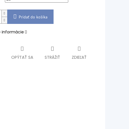
Pridať do košíka
é informácie
OPÝTAŤ SA
STRÁŽIŤ
ZDIEĽAŤ