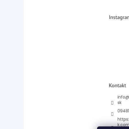
Instagra
Kontakt
info
sk
0948
https
k.co