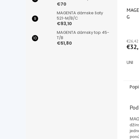
€70
MAGE
MAGENTA dámske šaty
G
521-M/B/C
€93,10
Priem
MAGENTA dámsky top 45-
hodno
T/B
€26,42
produ
€51,80
€32,
je
5,0
z
UNI
5
hviezd
Popi
Pod
MAGE
džín
jedn
ponú