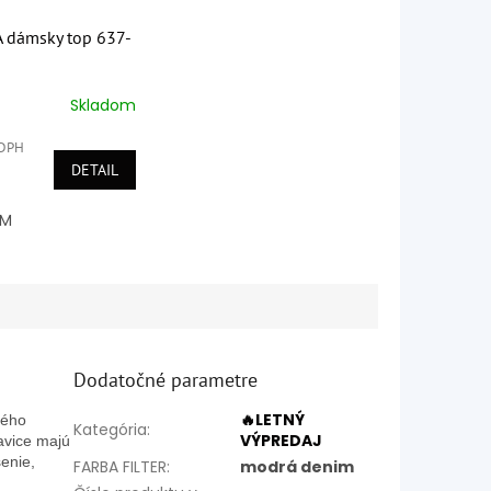
dámsky top 637-
Skladom
é
ie
 DPH
DETAIL
M
k.
Dodatočné parametre
🔥LETNÝ
rého
Kategória
:
VÝPREDAJ
avice majú
enie,
FARBA FILTER
:
modrá denim