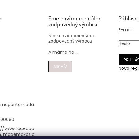
m
Sme environmentálne
Prihláse
zodpovedný výrobca
E-mail
Sme environmentálne
zodpovedný výrobca
Heslo
A máme na ...
PRIHLÁS
ARCHÍV
Nová regi
@
magentamoda.
100696
://www.faceboo
m/magentakosic