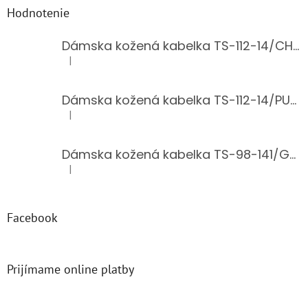
Hodnotenie
Dámska kožená kabelka TS-112-14/CHOCO
|
Hodnotenie produktu je 5 z 5 hviezdičiek.
Dámska kožená kabelka TS-112-14/PUDER
|
Hodnotenie produktu je 5 z 5 hviezdičiek.
Dámska kožená kabelka TS-98-141/GOLD
|
Hodnotenie produktu je 5 z 5 hviezdičiek.
Facebook
Prijímame online platby