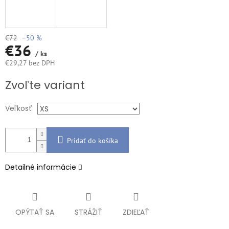
€72
–50 %
€36
/ ks
€29,27 bez DPH
Jednotková
Zvoľte variant
cena:
Veľkosť
Pridať do košíka
Detailné informácie
OPÝTAŤ SA
STRÁŽIŤ
ZDIEĽAŤ