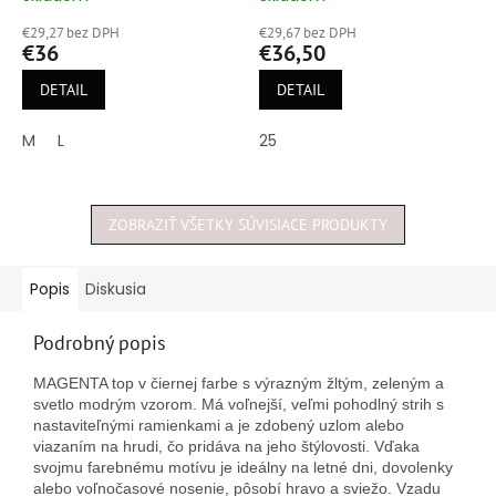
hodnotenie
hodnotenie
€29,27 bez DPH
€29,67 bez DPH
produktu
produktu
€36
€36,50
je
je
4,9
5,0
DETAIL
DETAIL
z
z
5
5
M
L
25
hviezdičiek.
hviezdičiek.
ZOBRAZIŤ VŠETKY SÚVISIACE PRODUKTY
Popis
Diskusia
Podrobný popis
MAGENTA top v čiernej farbe s výrazným žltým, zeleným a
svetlo modrým vzorom. Má voľnejší, veľmi pohodlný strih s
nastaviteľnými ramienkami a je zdobený uzlom alebo
viazaním na hrudi, čo pridáva na jeho štýlovosti. Vďaka
svojmu farebnému motívu je ideálny na letné dni, dovolenky
alebo voľnočasové nosenie, pôsobí hravo a sviežo. Vzadu