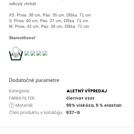
odkrytý chrbát.
XS: Prsia: 38 cm, Pás: 35 cm, Dĺžka: 71 cm
S: Prsia: 40 cm, Pás: 37 cm, Dĺžka: 71 cm
M: Prsia: 42 cm, Pás: 39 cm, Dĺžka: 71 cm
Starostlivosť
Dodatočné parametre
Kategória
:
🔥LETNÝ VÝPREDAJ
FARBA FILTER
:
čierna+ vzor
?
Materiál
:
95% viskóza, 5 % elastan
Číslo produktu v katalógu
:
637-G
Z