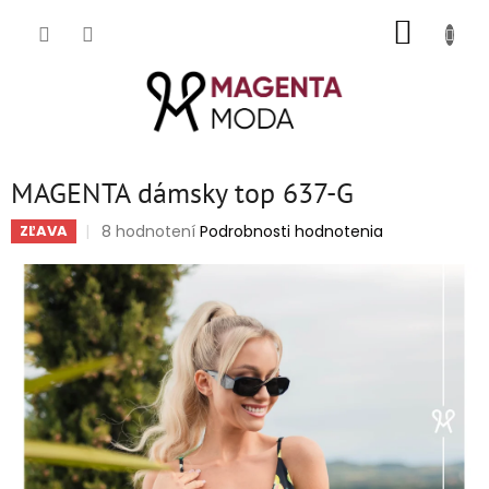
Prejsť
NÁKUP
na
obsah
KOŠÍK
MAGENTA dámsky top 637-G
Priemerné
8 hodnotení
Podrobnosti hodnotenia
ZĽAVA
hodnotenie
produktu
je
5,0
z
5
hviezdičiek.