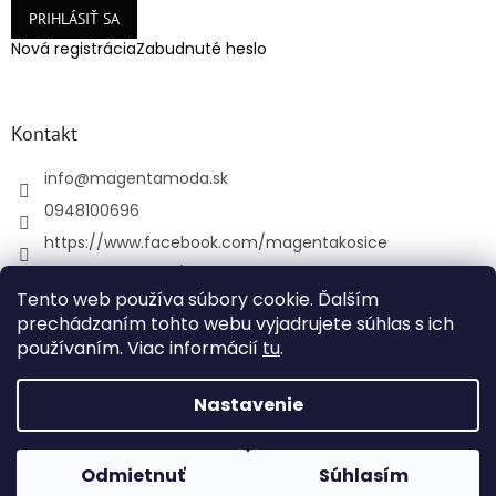
PRIHLÁSIŤ SA
Nová registrácia
Zabudnuté heslo
Kontakt
info
@
magentamoda.sk
0948100696
https://www.facebook.com/magentakosice
magenta_kosice/
Tento web používa súbory cookie. Ďalším
+421948100696
prechádzaním tohto webu vyjadrujete súhlas s ich
používaním. Viac informácií
tu
.
Vytvoril Shoptet
Nastavenie
Copyright 2026
MAGENTAMODA
. Všetky práva
Odmietnuť
Súhlasím
vyhradené.
Upraviť nastavenie cookies