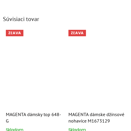
Súvisiaci tovar
ZĽAVA
ZĽAVA
MAGENTA dámsky top 648-
MAGENTA dámske džínsové
G
nohavice M1673129
Skladom
Skladom
Priemerné
Priemerné