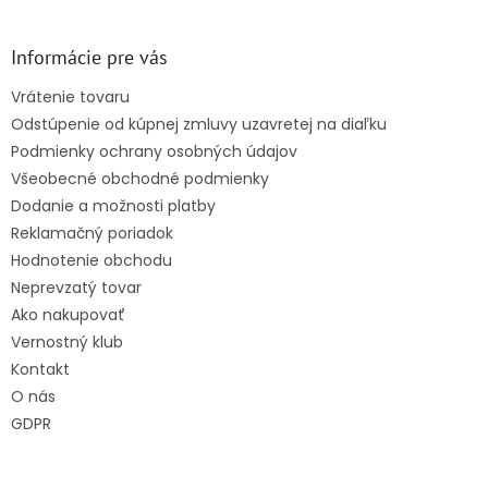
á
p
ä
Informácie pre vás
t
Vrátenie tovaru
i
Odstúpenie od kúpnej zmluvy uzavretej na diaľku
e
Podmienky ochrany osobných údajov
Všeobecné obchodné podmienky
Dodanie a možnosti platby
Reklamačný poriadok
Hodnotenie obchodu
Neprevzatý tovar
Ako nakupovať
Vernostný klub
Kontakt
O nás
GDPR