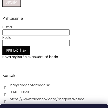
ARCHÍV
Prihlásenie
E-mail
Heslo
PRIHLÁSIŤ SA
Nová registrácia
Zabudnuté heslo
Kontakt
info
@
magentamoda.sk
0948100696
https://www.facebook.com/magentakosice
magenta_kosice/