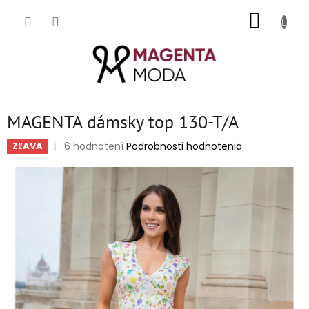
Prejsť
NÁKUP
na
obsah
KOŠÍK
MAGENTA dámsky top 130-T/A
Priemerné
6 hodnotení
Podrobnosti hodnotenia
ZĽAVA
hodnotenie
produktu
je
5,0
z
5
hviezdičiek.