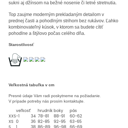
sukni aj džínsom na bežné nosenie či letné stretnutia.
Top zaujme moderným prekladaným detailom v
prednej časti a pohodlným strihom bez rukávov. Ľahko
kombinovateľný kúsok, v ktorom sa budete cítiť
pohodlne a štýlovo počas celého dňa.
Starostlivosť
Veľkostná tabuľka v cm
Presné údaje Vám radi poskytneme na požiadanie.
V prípade potreby nás prosím kontaktujte.
veľkosť
hrudník
boky
pás
XXS
-1
34
78-81
88-91
60-62
XS
0
36
82-85
92-95
63-65
S
1
38
86-89
96-98
66-69