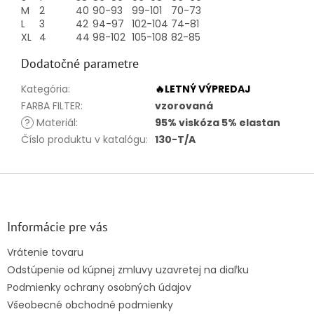
M
2
40
90-93
99-101
70-73
L
3
42
94-97
102-104
74-81
XL
4
44
98-102
105-108
82-85
Dodatočné parametre
Kategória
:
🔥LETNÝ VÝPREDAJ
FARBA FILTER
:
vzorovaná
?
Materiál
:
95% viskóza 5% elastan
Číslo produktu v katalógu
:
130-T/A
Z
á
p
ä
Informácie pre vás
t
Vrátenie tovaru
i
Odstúpenie od kúpnej zmluvy uzavretej na diaľku
e
Podmienky ochrany osobných údajov
Všeobecné obchodné podmienky