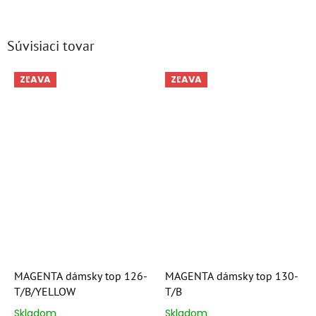
Súvisiaci tovar
ZĽAVA
ZĽAVA
MAGENTA dámsky top 126-
MAGENTA dámsky top 130-
T/B/YELLOW
T/B
Skladom
Skladom
Priemerné
Priemerné