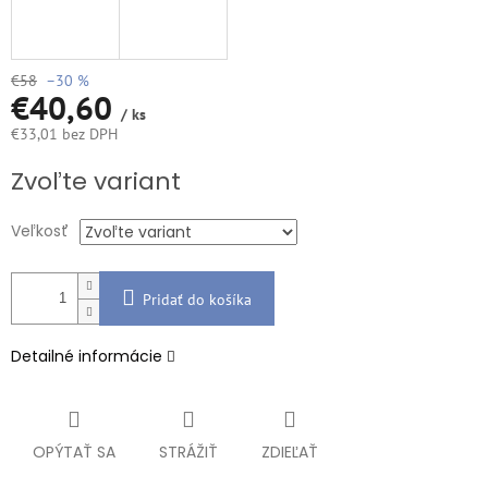
€58
–30 %
€40,60
/ ks
€33,01 bez DPH
Jednotková
Zvoľte variant
cena:
Veľkosť
Pridať do košíka
Detailné informácie
OPÝTAŤ SA
STRÁŽIŤ
ZDIEĽAŤ