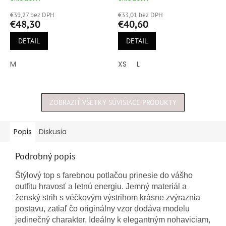
hodnotenie
hodnotenie
€39,27 bez DPH
€33,01 bez DPH
produktu
produktu
€48,30
€40,60
je
je
5,0
5,0
DETAIL
DETAIL
z
z
5
5
M
XS
L
hviezdičiek.
hviezdičiek.
ZOBRAZIŤ VŠETKY SÚVISIACE PRODUKTY
Popis
Diskusia
Podrobný popis
Štýlový top s farebnou potlačou prinesie do vášho
outfitu hravosť a letnú energiu. Jemný materiál a
ženský strih s véčkovým výstrihom krásne zvýraznia
postavu, zatiaľ čo originálny vzor dodáva modelu
jedinečný charakter. Ideálny k elegantným nohaviciam,