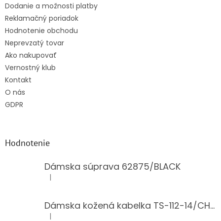
Dodanie a možnosti platby
Reklamačný poriadok
Hodnotenie obchodu
Neprevzatý tovar
Ako nakupovať
Vernostný klub
Kontakt
O nás
GDPR
Hodnotenie
Dámska súprava 62875/BLACK
|
Hodnotenie produktu je 5 z 5 hviezdičiek.
Dámska kožená kabelka TS-112-14/CHOCO
|
Hodnotenie produktu je 5 z 5 hviezdičiek.