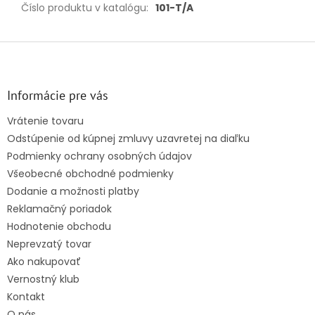
Číslo produktu v katalógu
:
101-T/A
Z
á
p
ä
Informácie pre vás
t
Vrátenie tovaru
i
Odstúpenie od kúpnej zmluvy uzavretej na diaľku
e
Podmienky ochrany osobných údajov
Všeobecné obchodné podmienky
Dodanie a možnosti platby
Reklamačný poriadok
Hodnotenie obchodu
Neprevzatý tovar
Ako nakupovať
Vernostný klub
Kontakt
O nás