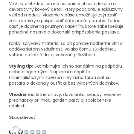
Vrchný diel zdobí jemné riasenie v oblasti dekoltu a
dekoratívny kovový detail, ktorý podčiarkuje exkluzívny
vzhľad modelu. Viazanie v páse umožňuje zvýrazniť
ženské krivky a prispôsobiť šaty podľa potreby. Zadná
časť je doplnená pružným riasením, ktoré zabezpečuje
pohodlné nosenie a dokonalé prispôsobenie postave.
Ľahký, splývavý materiál sa pri pohybe nádherne vlní a
dodáva šatám vzdušnosť, vďaka čomu sú ideálnou
voľbou na letné dni aj večerné príležitosti.
Styling tip:
Skombinujte ich so sandálmi na podpätku
alebo elegantnými šľapkami a doplňte
minimalistickými šperkami. Výrazná farba šiat sa
postará o dokonalý outfit aj bez výrazných doplnkov.
Vhodné na:
letné oslavy, dovolenku, svadby, večerné
prechádzky pri mori, garden party aj spoločenské
udalosti.
Starostlivosť