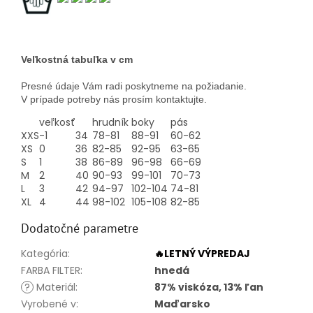
Veľkostná tabuľka v cm
Presné údaje Vám radi poskytneme na požiadanie.
V prípade potreby nás prosím kontaktujte.
veľkosť
hrudník
boky
pás
XXS
-1
34
78-81
88-91
60-62
XS
0
36
82-85
92-95
63-65
S
1
38
86-89
96-98
66-69
M
2
40
90-93
99-101
70-73
L
3
42
94-97
102-104
74-81
XL
4
44
98-102
105-108
82-85
Dodatočné parametre
Kategória
:
🔥LETNÝ VÝPREDAJ
FARBA FILTER
:
hnedá
?
Materiál
:
87% viskóza, 13% ľan
Vyrobené v
:
Maďarsko