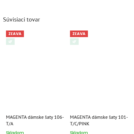
Súvisiaci tovar
ZĽAVA
ZĽAVA
🌿
🌿
MAGENTA dámske šaty 106-
MAGENTA dámske šaty 101-
T/A
T/C/PINK
Skladom
Skladom
Priemerné
Priemerné