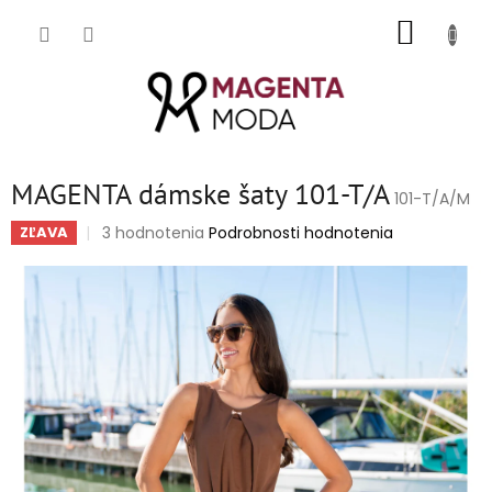
Prejsť
NÁKUP
na
obsah
KOŠÍK
MAGENTA dámske šaty 101-T/A
101-T/A/M
Priemerné
3 hodnotenia
Podrobnosti hodnotenia
ZĽAVA
hodnotenie
produktu
je
5,0
z
5
hviezdičiek.