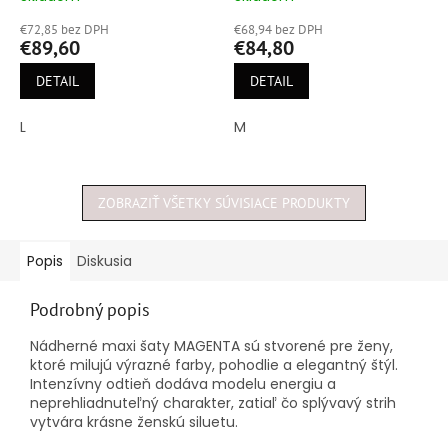
hodnotenie
hodnotenie
€72,85 bez DPH
€68,94 bez DPH
produktu
produktu
€89,60
€84,80
je
je
5,0
5,0
DETAIL
DETAIL
z
z
5
5
L
M
hviezdičiek.
hviezdičiek.
ZOBRAZIŤ VŠETKY SÚVISIACE PRODUKTY
Popis
Diskusia
Podrobný popis
Nádherné maxi šaty MAGENTA sú stvorené pre ženy,
ktoré milujú výrazné farby, pohodlie a elegantný štýl.
Intenzívny odtieň dodáva modelu energiu a
neprehliadnuteľný charakter, zatiaľ čo splývavý strih
vytvára krásne ženskú siluetu.