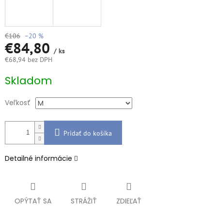
€106
–20 %
€84,80
/ ks
€68,94 bez DPH
Jednotková
Skladom
cena:
Veľkosť
Pridať do košíka
Detailné informácie
OPÝTAŤ SA
STRÁŽIŤ
ZDIEĽAŤ