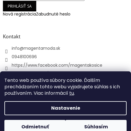
PRIHLÁSIŤ SA
Nová registrácia
Zabudnuté heslo
Kontakt
info
@
magentamoda.sk
0948100696
https://www.facebook.com/magentakosice
magenta_kosice/
Tento web používa súbory cookie. Ďalším
+421948100696
prechádzaním tohto webu vyjadrujete súhlas s ich
používaním. Viac informácií
tu
.
Vytvoril Shoptet
Nastavenie
Copyright 2026
MAGENTAMODA
. Všetky práva
Odmietnuť
Súhlasím
vyhradené.
Upraviť nastavenie cookies