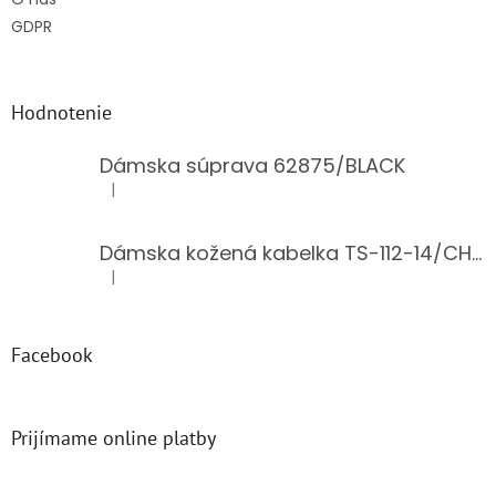
GDPR
Hodnotenie
Dámska súprava 62875/BLACK
|
Hodnotenie produktu je 5 z 5 hviezdičiek.
Dámska kožená kabelka TS-112-14/CHOCO
|
Hodnotenie produktu je 5 z 5 hviezdičiek.
Facebook
Prijímame online platby