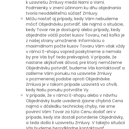
k uzavretiu Zmluvy medzi Nami a Vami.
Podmienky v znení účinnom ku dňu objednania
tvoria neoddeliteľnú súčasť Zmluvy.
Môžu nastať aj prípady, kedy Vám nebudeme
môcť Objednávku potvrdiť. Ide najmä o situácie,
kedy Tovar nie je dostupný alebo prípady, kedy
objednáte väčší počet kusov Tovaru, než koľko je
z našej strany umožnené. Informáciu o
maximálnom počte kusov Tovaru Vám však vždy
v rámci E-shopu vopred poskytneme a nemala
by pre Vás byť teda prekvapivá. V prípade, že
nastane akýkoľvek dôvod, pre ktorý nemôžeme
Objednávku potvrdiť, budeme Vás kontaktovať a
zašleme Vám ponuku na uzavretie Zmluvy
v pozmenenej podobe oproti Objednávke.
Zmluva je v takom prípade uzavretá vo chvíli,
kedy Našu ponuku potvrdíte Vy.
V prípade, že v rámci E-shopu alebo v návrhu
Objednávky bude uvedená zjavne chybná Cena
najmä v dôsledku technickej chyby, nie sme
povinní Vám Tovar za túto Cenu dodať ani v
prípade, kedy ste dostali potvrdenie Objednávky,
a teda došlo k uzavretiu Zmluvy. V takejto situácii
Vás budeme bezodkladne kontaktovať