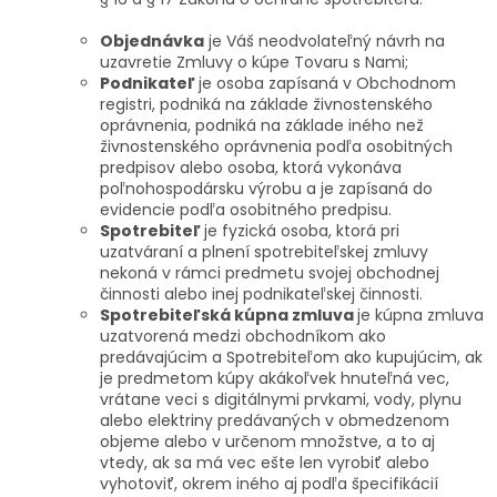
Objednávka
je Váš neodvolateľný návrh na
uzavretie Zmluvy o kúpe Tovaru s Nami;
Podnikateľ
je osoba zapísaná v Obchodnom
registri, podniká na základe živnostenského
oprávnenia, podniká na základe iného než
živnostenského oprávnenia podľa osobitných
predpisov alebo osoba, ktorá vykonáva
poľnohospodársku výrobu a je zapísaná do
evidencie podľa osobitného predpisu.
Spotrebiteľ
je fyzická osoba, ktorá pri
uzatváraní a plnení spotrebiteľskej zmluvy
nekoná v rámci predmetu svojej obchodnej
činnosti alebo inej podnikateľskej činnosti.
Spotrebiteľská kúpna zmluva
je kúpna zmluva
uzatvorená medzi obchodníkom ako
predávajúcim a Spotrebiteľom ako kupujúcim, ak
je predmetom kúpy akákoľvek hnuteľná vec,
vrátane veci s digitálnymi prvkami, vody, plynu
alebo elektriny predávaných v obmedzenom
objeme alebo v určenom množstve, a to aj
vtedy, ak sa má vec ešte len vyrobiť alebo
vyhotoviť, okrem iného aj podľa špecifikácií