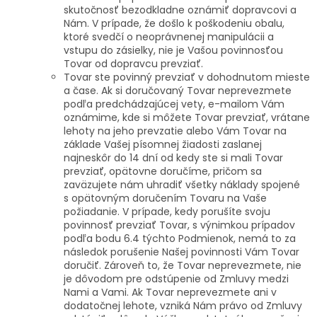
skutočnosť bezodkladne oznámiť dopravcovi a
Nám. V prípade, že došlo k poškodeniu obalu,
ktoré svedčí o neoprávnenej manipulácii a
vstupu do zásielky, nie je Vašou povinnosťou
Tovar od dopravcu prevziať.
Tovar ste povinný prevziať v dohodnutom mieste
a čase. Ak si doručovaný Tovar neprevezmete
podľa predchádzajúcej vety, e-mailom Vám
oznámime, kde si môžete Tovar prevziať, vrátane
lehoty na jeho prevzatie alebo Vám Tovar na
základe Vašej písomnej žiadosti zaslanej
najneskôr do 14 dní od kedy ste si mali Tovar
prevziať, opätovne doručíme, pričom sa
zaväzujete nám uhradiť všetky náklady spojené
s opätovným doručením Tovaru na Vaše
požiadanie. V prípade, kedy porušíte svoju
povinnosť prevziať Tovar, s výnimkou prípadov
podľa bodu 6.4 týchto Podmienok, nemá to za
následok porušenie Našej povinnosti Vám Tovar
doručiť. Zároveň to, že Tovar neprevezmete, nie
je dôvodom pre odstúpenie od Zmluvy medzi
Nami a Vami. Ak Tovar neprevezmete ani v
dodatočnej lehote, vzniká Nám právo od Zmluvy