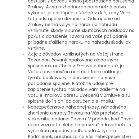
odstúpiť z dôvodu Vášho podstatného porušenia
Zmluvy. Ak sa rozhodneme predmetné právo
vykonať, je odstúpenie účinné v deň, kedy Vám
toto odstúpenie doručíme. Odstúpenie od
Zmluvy nemá vplyv na nárok na náhradu
vzniknutej škody v sume skutočných nákladov na
pokus o doručenie Tovaru na Vaše požiadanie,
prípadne ďalšieho nároku na náhradu škody, ak
vznikne.
Ak je z dôvodov vzniknutých na Vašej strane
Tovar doručovaný opakovane alebo iným
spôsobom, než bolo v Zmluve dohodnuté, je
Vašou povinnosťou nahradiť Nám náklady s
týmto opakovaným doručením na Vaše
požiadanie spojené. Platobné údaje pre
zaplatenie týchto nákladov Vám zašleme na
Vašu e-mailovú adresu uvedenú v Zmluve a sú
splatné do 14 dní od doručenia e-mailu.
Nebezpečenstvo náhodnej skazy, náhodného
zhoršenia a straty Tovaru na Vás prechádza
v okamihu dodania Tovaru. V prípade, keď Tovar
neprevezmete alebo ho prevziať odmietnete, s
výnimkou prípadov podľa bodu 4 týchto
Podmienok, prechádza na Vás nebezpečenstvo