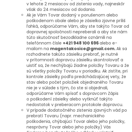
v lehote 2 mesiacov od zistenia vady, najneskôr
však do 24 mesiacov od dodania.
Ak je Vám Tovar dodaný v porušenom alebo
poškodenom obale alebo je zásielka zjavne príliš
ľahká, odporúčame Vám, aby ste takýto Tovar od
dopravnej spoločnosti nepreberali a aby ste nám
túto skutočnosť bezodkladne oznámili na
telefónnom čísle
+421 948 100 696
alebo e-
mailom na
magentakosice@gmail.com.
Ak sa
rozhodnete takúto zásielku prebrať, je nutné
v prítomnosti dopravcu zásielku skontrolovať a
uistiť sa, že nechýbajú žiadne položky Tovaru a že
sú všetky položky Tovaru v poriadku. Ak zistíte, pri
kontrole zásielky podľa predchádzajúcej vety, že
stav alebo počet položiek objednaného Tovaru
nie je v súlade s tým, čo ste si objednali,
odporúčame Vám spísať s dopravcom Zápis
o poškodení zásielky alebo vytknúť takýto
nedostatok v preberacom protokole dopravcu.
V prípade dodatočného zistenia zjavných vád po
prebratí Tovaru (napr. mechanického
poškodenia, chýbajúci Tovar alebo jeho položky,
nesprávny Tovar alebo jeho položky) Vás