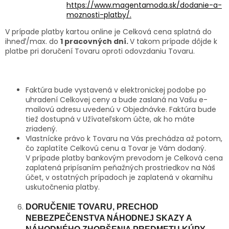
https://www.magentamoda.sk/dodanie-a-
moznosti-platby/.
V prípade platby kartou online je Celková cena splatná do
ihneď/max. do
1 pracovných dní.
V takom prípade dôjde k
platbe pri doručení Tovaru oproti odovzdaniu Tovaru.
Faktúra bude vystavená v elektronickej podobe po
uhradení Celkovej ceny a bude zaslaná na Vašu e-
mailovú adresu uvedenú v Objednávke. Faktúra bude
tiež dostupná v Užívateľskom účte, ak ho máte
zriadený.
Vlastnícke právo k Tovaru na Vás prechádza až potom,
čo zaplatíte Celkovú cenu a Tovar je Vám dodaný.
V prípade platby bankovým prevodom je Celková cena
zaplatená pripísaním peňažných prostriedkov na Náš
účet, v ostatných prípadoch je zaplatená v okamihu
uskutočnenia platby.
DORUČENIE TOVARU
, PRECHOD
NEBEZPEČENSTVA NÁHODNEJ SKAZY A