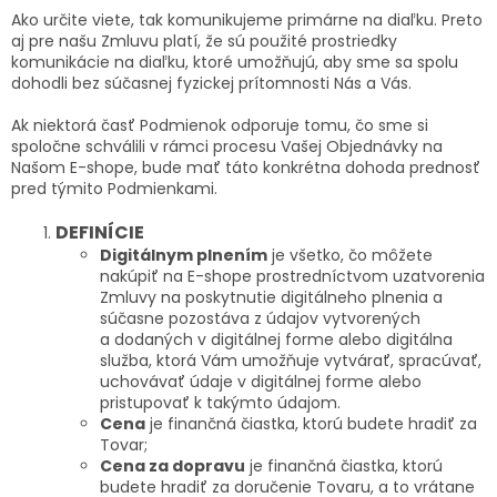
Ako určite viete, tak komunikujeme primárne na diaľku. Preto
aj pre našu Zmluvu platí, že sú použité prostriedky
komunikácie na diaľku, ktoré umožňujú, aby sme sa spolu
dohodli bez súčasnej fyzickej prítomnosti Nás a Vás.
Ak niektorá časť Podmienok odporuje tomu, čo sme si
spoločne schválili v rámci procesu Vašej Objednávky na
Našom E-shope, bude mať táto konkrétna dohoda prednosť
pred týmito Podmienkami.
DEFINÍCIE
Digitálnym plnením
je všetko, čo môžete
nakúpiť na E-shope prostredníctvom uzatvorenia
Zmluvy na poskytnutie digitálneho plnenia a
súčasne pozostáva z údajov vytvorených
a dodaných v digitálnej forme alebo digitálna
služba, ktorá Vám umožňuje vytvárať, spracúvať,
uchovávať údaje v digitálnej forme alebo
pristupovať k takýmto údajom.
Cena
je finančná čiastka, ktorú budete hradiť za
Tovar;
Cena za dopravu
je finančná čiastka, ktorú
budete hradiť za doručenie Tovaru, a to vrátane