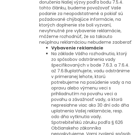
doručenia Našej výzvy podľa bodu 7.5.4.
tohto článku, budeme považovať Vaše
podanie za neopodstatnené a pokiaľ sú
požadované chýbajúce informácie, na
ktorých doplnenie ste boli vyzvaní,
nevyhnutné pre vybavenie reklamácie,
môžeme rozhodnúť, že sa takouto
neúplnou reklamáciou nebudeme zaoberať
Vybavenie reklamácie
Na základe Vášho rozhodnutia, ktorý
zo spôsobov odstránenia vady
špecifikovaných v bode 7.6.3. a 7.6.4.
až 7.6.8uplatňujete, vadu odstránime
v primeranej lehote, ktorú
potrebujeme na posúdenie vady a na
opravu alebo výmenu veci s
prihliadnutím na povahu veci a
povahu a závažnosť vady, a ktorá
nepresiahne viac ako 30 dní odo dňa
uplatnenia Vašej reklamácie, resp.
odo dňa vytknutia vady.
Spotrebiteľskú záruku podľa § 626
Občianskeho zákonníka
neposkytujeme. Vami zvolený spôsob