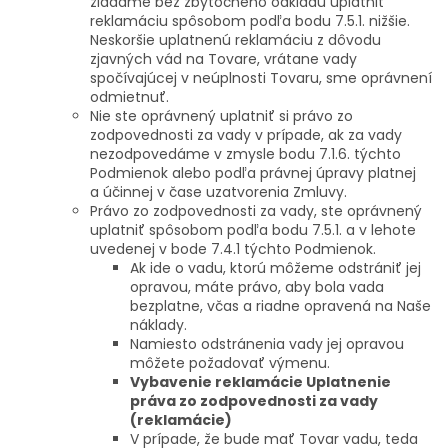
žiadame bez zbytočného odkladu uplatniť
reklamáciu spôsobom podľa bodu 7.5.1. nižšie.
Neskoršie uplatnenú reklamáciu z dôvodu
zjavných vád na Tovare, vrátane vady
spočívajúcej v neúplnosti Tovaru, sme oprávnení
odmietnuť.
Nie ste oprávnený uplatniť si právo zo
zodpovednosti za vady v prípade, ak za vady
nezodpovedáme v zmysle bodu 7.1.6. týchto
Podmienok alebo podľa právnej úpravy platnej
a účinnej v čase uzatvorenia Zmluvy.
Právo zo zodpovednosti za vady, ste oprávnený
uplatniť spôsobom podľa bodu 7.5.1. a v lehote
uvedenej v bode 7.4.1 týchto Podmienok.
Ak ide o vadu, ktorú môžeme odstrániť jej
opravou, máte právo, aby bola vada
bezplatne, včas a riadne opravená na Naše
náklady.
Namiesto odstránenia vady jej opravou
môžete požadovať výmenu.
Vybavenie reklamácie
Uplatnenie
práva zo zodpovednosti za vady
(reklamácie)
V prípade, že bude mať Tovar vadu, teda