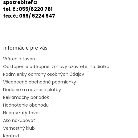
spotrebiteľa
tel. č.: 055/6220 781
fax č.: 055/ 6224 547
Z
á
p
ä
Informácie pre vás
t
Vrátenie tovaru
i
Odstúpenie od kúpnej zmluvy uzavretej na diaľku
e
Podmienky ochrany osobných údajov
Všeobecné obchodné podmienky
Dodanie a možnosti platby
Reklamačný poriadok
Hodnotenie obchodu
Neprevzatý tovar
Ako nakupovať
Vernostný klub
Kontakt