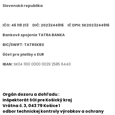
Slovenská republika
IČO: 46 119 213 DIČ: 2023244916 IČ DPH: SK2023244916
Bankové spojenie TATRA BANKA
BIC/SWIFT: TATRSKBX
Účet pre platby v EUR
IBAN:
SK04 1100 0000 0029 2585 6440
Orgán dozoru a dohľadu :
Inšpektorát SOI pre Košický kraj
Vrátna č. 3, 043 79 Košice 1
odbor technickej kontroly výrobkov a ochrany