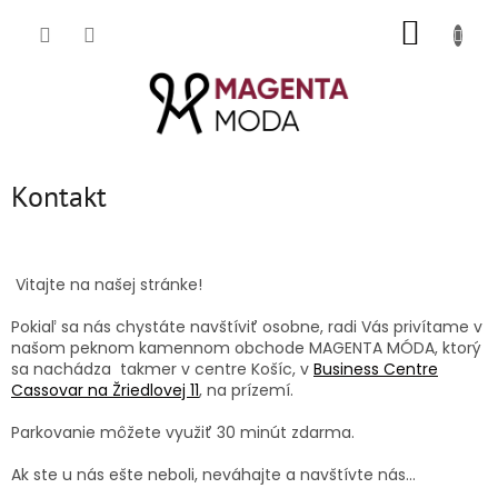
Prejsť
NÁKUP
na
obsah
KOŠÍK
Kontakt
Vitajte na našej stránke!
Pokiaľ sa nás chystáte navštíviť osobne, radi Vás privítame v
našom peknom kamennom obchode MAGENTA MÓDA, ktorý
sa nachádza takmer v centre Košíc, v
Business Centre
Cassovar na Žriedlovej 11
, na prízemí.
Parkovanie môžete využiť 30 minút zdarma.
Ak ste u nás ešte neboli, neváhajte a navštívte nás...