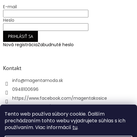
E-mail
Heslo
PRIHLÁSIŤ SA
Nová registrácia
Zabudnuté heslo
Kontakt
info
@
magentamoda.sk
0948100696
https://www.facebook.com/magentakosice
magenta_kosice/
Tento web používa súbory cookie. Ďalším
+421948100696
prechádzaním tohto webu vyjadrujete súhlas s ich
používaním. Viac informácií
tu
.