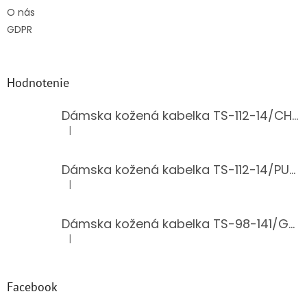
O nás
GDPR
Hodnotenie
Dámska kožená kabelka TS-112-14/CHOCO
|
Hodnotenie produktu je 5 z 5 hviezdičiek.
Dámska kožená kabelka TS-112-14/PUDER
|
Hodnotenie produktu je 5 z 5 hviezdičiek.
Dámska kožená kabelka TS-98-141/GOLD
|
Hodnotenie produktu je 5 z 5 hviezdičiek.
Facebook