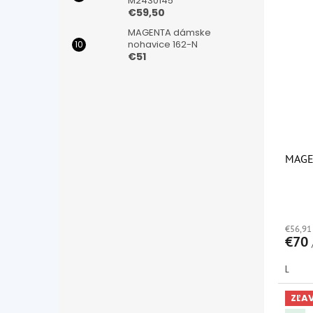
M2430145
€59,50
MAGENTA dámske
nohavice 162-N
€51
MAGE
Priem
hodno
€56,91
produ
€70
je
5,0
L
z
5
hviezd
ZĽA