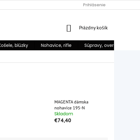
 NA DIAĽKU
PODMIENKY OCHRANY OSOBNÝCH ÚDAJOV
Prihlásenie
VŠE
NÁKUPNÝ
Prázdny košík
KOŠÍK
Košele, blúzky
Nohavice, rifle
Súpravy, overaly
Ka
MAGENTA dámska
nohavice 195-N
Skladom
€74,40