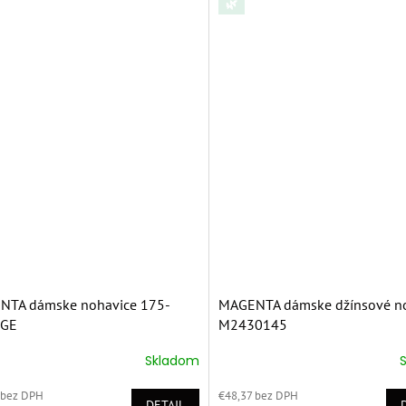
🌿
NTA dámske nohavice 175-
MAGENTA dámske džínsové n
IGE
M2430145
Skladom
erné
Priemerné
tenie
hodnotenie
 bez DPH
€48,37 bez DPH
ktu
produktu
DETAIL