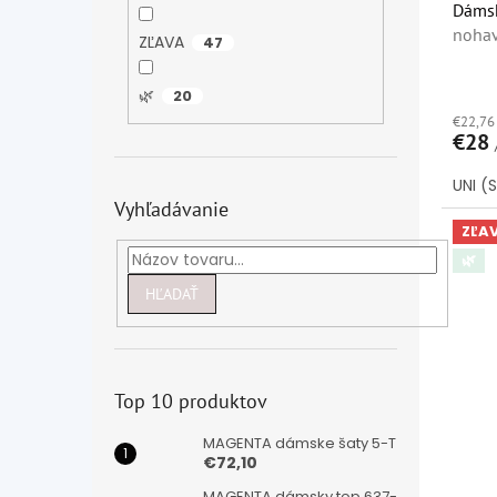
Dáms
nohav
ZĽAVA
47
🌿
20
€22,76
€28
UNI (
Vyhľadávanie
ZĽA
🌿
HĽADAŤ
Top 10 produktov
MAGENTA dámske šaty 5-T
€72,10
MAGENTA dámsky top 637-