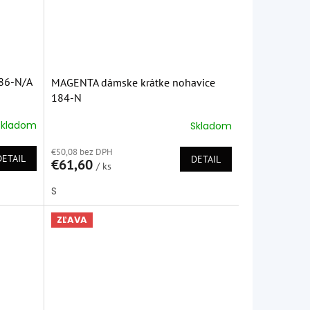
86-N/A
MAGENTA dámske krátke nohavice
184-N
Skladom
Skladom
Priemerné
hodnotenie
€50,08 bez DPH
produktu
DETAIL
DETAIL
€61,60
je
/ ks
5,0
S
z
5
hviezdičiek.
ZĽAVA