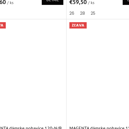
,60
€59,50
/ ks
je
/ ks
5,0
26
28
25
z
5
ičiek.
hviezdičiek.
VA
ZĽAVA
NTA dámske nohavice 120-N/B
MAGENTA dámske nohavice 1