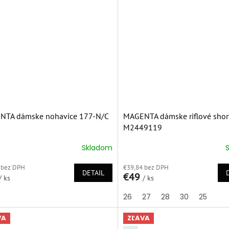
NTA dámske nohavice 177-N/C
MAGENTA dámske riflové shor
M2449119
Skladom
erné
Priemerné
tenie
hodnotenie
 bez DPH
€39,84 bez DPH
ktu
produktu
DETAIL
€49
/ ks
je
/ ks
5,0
26
27
28
30
25
z
5
ičiek.
hviezdičiek.
VA
ZĽAVA