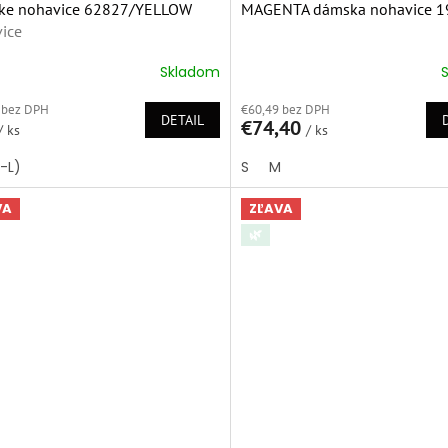
ke nohavice 62827/YELLOW
MAGENTA dámska nohavice 1
ice
Skladom
Priemerné
hodnotenie
 bez DPH
€60,49 bez DPH
produktu
DETAIL
€74,40
/ ks
je
/ ks
5,0
S-L)
S
M
z
5
hviezdičiek.
VA
ZĽAVA
🌿