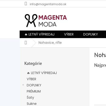
Prejsť
info@magentamoda.sk
na
obsah
🔥 LETNÝ VÝPREDAJ
VÝBER
DOPLNKY
Domov
Nohavice, rifle
B
Noha
o
Preskočiť
č
Kategórie
kategórie
Najpr
n
ý
🔥 LETNÝ VÝPREDAJ
p
VÝBER
a
DOPLNKY
n
e
PRÉMIUM
l
Šaty
Sukne