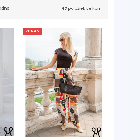
edne
47
položiek celkom
ZĽAVA