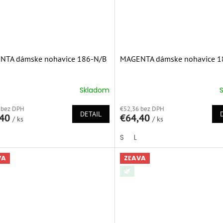
NTA dámske nohavice 186-N/B
MAGENTA dámske nohavice 1
Skladom
erné
Priemerné
tenie
hodnotenie
 bez DPH
€52,36 bez DPH
ktu
produktu
DETAIL
,40
€64,40
/ ks
je
/ ks
5,0
S
L
z
5
ičiek.
hviezdičiek.
VA
ZĽAVA
🌿