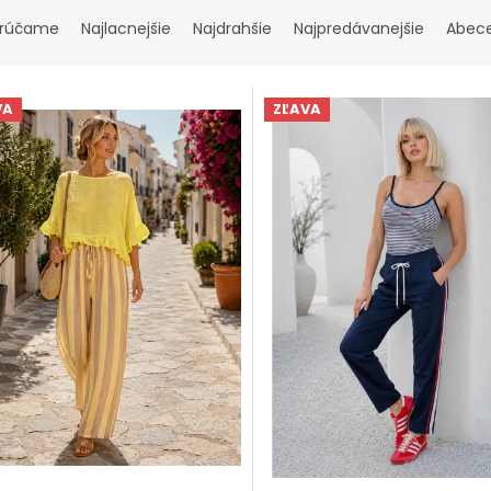
rúčame
Najlacnejšie
Najdrahšie
Najpredávanejšie
Abec
VA
ZĽAVA