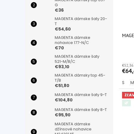
G
€36
MAGENTA dámske šaty 20-
T
€54,60
MAGE
MAGENTA dámske
nohavice 177-N/C
€70
Priem
MAGENTA dámske šaty
hodno
521-M/B/C
€52,36
produ
€93,10
€64
je
MAGENTA dámsky top 45-
5,0
T/B
S
M
z
€51,80
5
hviezd
MAGENTA dámske šaty 9-T
ZĽA
€104,80
🌿
MAGENTA dámske šaty 8-T
€95,90
MAGENTA dámske
džínsové nohavice