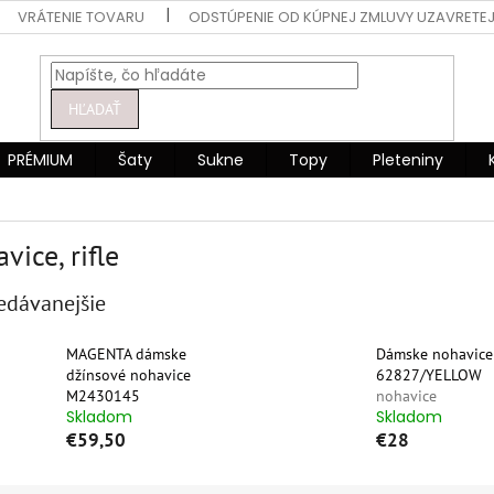
VRÁTENIE TOVARU
ODSTÚPENIE OD KÚPNEJ ZMLUVY UZAVRETEJ
HĽADAŤ
PRÉMIUM
Šaty
Sukne
Topy
Pleteniny
vice, rifle
edávanejšie
MAGENTA dámske
Dámske nohavice
džínsové nohavice
62827/YELLOW
M2430145
nohavice
Skladom
Skladom
€59,50
€28