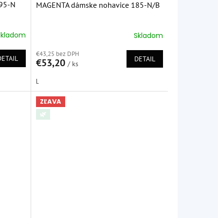
95-N
MAGENTA dámske nohavice 185-N/B
Skladom
Skladom
Priemerné
hodnotenie
€43,25 bez DPH
produktu
DETAIL
DETAIL
€53,20
je
/ ks
5,0
L
z
5
hviezdičiek.
ZĽAVA
🌿