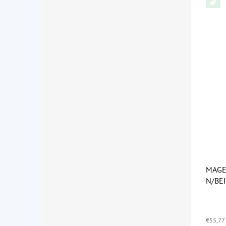
🌿
MAGE
N/BE
Priem
hodno
€55,77
produ