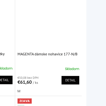
tky
MAGENTA dámske nohavice 177-N/B
Skladom
Skladom
Priemerné
hodnotenie
€50,08 bez DPH
produktu
DETAIL
DETAIL
€61,60
je
/ ks
5,0
M
z
5
hviezdičiek.
ZĽAVA