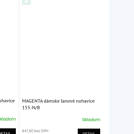
🌿
ohavice
MAGENTA dámske ľanové nohavice
155-N/B
Skladom
Skladom
Priemerné
hodnotenie
€47,80 bez DPH
produktu
DETAIL