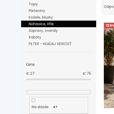
R
Topy
a
Odpo
Pleteniny
d
e
Košele, blúzky
V
n
Nohavice, rifle
ZĽA
ý
i
Súpravy, overaly
p
e
Kabáty
i
p
FILTER - HĽADAJ VEĽKOSŤ
s
r
p
o
r
d
o
u
Cena
d
k
u
t
€
27
€
75
k
o
t
v
o
v
Na sklade
47