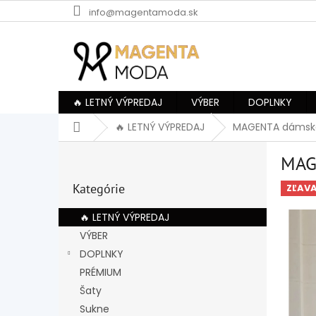
Prejsť
info@magentamoda.sk
na
obsah
🔥 LETNÝ VÝPREDAJ
VÝBER
DOPLNKY
Domov
🔥 LETNÝ VÝPREDAJ
MAGENTA dámske
B
MAG
o
Preskočiť
č
Kategórie
kategórie
ZĽAV
n
ý
🔥 LETNÝ VÝPREDAJ
p
VÝBER
a
DOPLNKY
n
e
PRÉMIUM
l
Šaty
Sukne