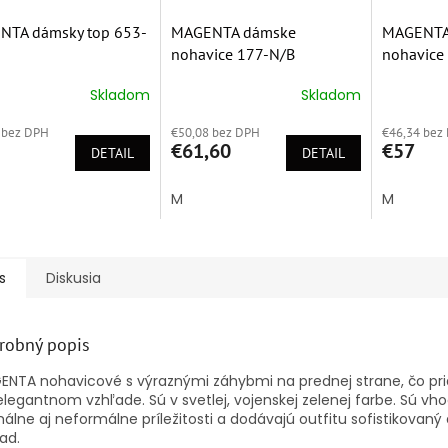
NTA dámsky top 653-
MAGENTA dámske
MAGENTA
nohavice 177-N/B
nohavice
Skladom
Skladom
erné
Priemerné
Priemern
tenie
hodnotenie
hodnoten
 bez DPH
€50,08 bez DPH
€46,34 bez
ktu
produktu
produktu
€61,60
€57
DETAIL
je
DETAIL
je
5,0
5,0
z
z
M
M
5
5
ičiek.
hviezdičiek.
hviezdičie
s
Diskusia
robný popis
ENTA nohavicové s výraznými záhybmi na prednej strane, čo pr
elegantnom vzhľade. Sú v svetlej, vojenskej zelenej farbe. Sú vh
álne aj neformálne príležitosti a dodávajú outfitu sofistikovan
ad.