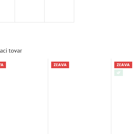
aci tovar
VA
ZĽAVA
ZĽAVA
🌿