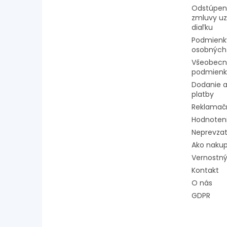
Odstúpeni
zmluvy uz
diaľku
Podmienk
osobných
Všeobecn
podmienk
Dodanie a
platby
Reklamač
Hodnoten
Neprevzat
Ako naku
Vernostný
Kontakt
O nás
GDPR