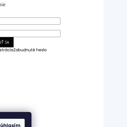
nie
IŤ SA
strácia
Zabudnuté heslo
Súhlasím