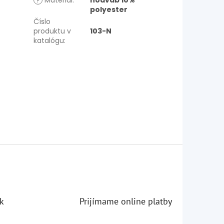
?
Materiál
:
hodváb 10%
polyester
Číslo
produktu v
103-N
katalógu
:
k
Prijímame online platby