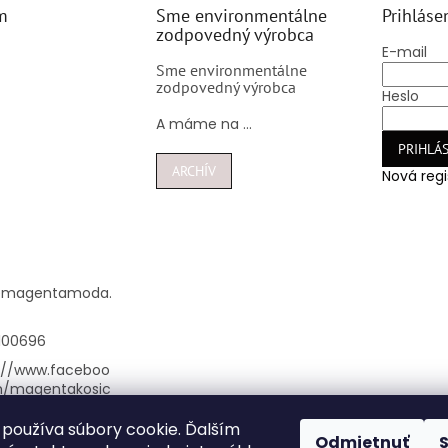
m
Sme environmentálne
Prihláse
zodpovedný výrobca
E-mail
Sme environmentálne
zodpovedný výrobca
Heslo
A máme na ...
PRIHLÁS
ARCHÍV
Nová regi
@
magentamoda.
100696
://www.faceboo
m/magentakosic
používa súbory cookie. Ďalším
nta_kosice/
Odmietnuť