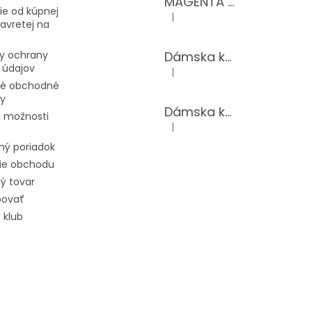
MAGENTA dámsky top 15-T/BLACK
e od kúpnej
|
Hodnotenie produktu je 5 z 5 hv
avretej na
Dámska kožená kabelka LAURA BIAGGI 944-PINK
y ochrany
 údajov
|
Hodnotenie produktu je 5 z 5 hv
é obchodné
y
Dámska kožená kabelka TS04-519/JEANS BLUE
 možnosti
|
Hodnotenie produktu je 5 z 5 hv
ný poriadok
ie obchodu
ý tovar
povať
 klub