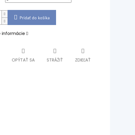
Pridať do košíka
é informácie
OPÝTAŤ SA
STRÁŽIŤ
ZDIEĽAŤ