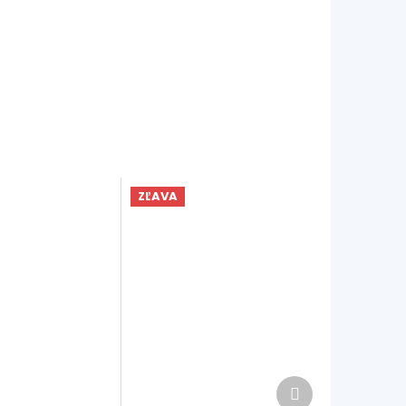
ZĽAVA
Ďalší
produkt