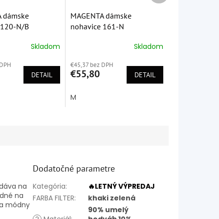
 dámske
MAGENTA dámske
 120-N/B
nohavice 161-N
Skladom
Skladom
é
Priemerné
ie
hodnotenie
 DPH
€45,37 bez DPH
produktu
€55,80
DETAIL
je
DETAIL
4,7
z
M
5
k.
hviezdičiek.
Dodatočné parametre
idáva na
Kategória
:
🔥LETNÝ VÝPREDAJ
odné na
FARBA FILTER
:
khaki zelená
ý a módny
90% umelý