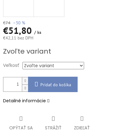
€74
–30 %
€51,80
/ ks
€42,11 bez DPH
Jednotková
Zvoľte variant
cena:
Veľkosť
Pridať do košíka
Detailné informácie
OPÝTAŤ SA
STRÁŽIŤ
ZDIEĽAŤ