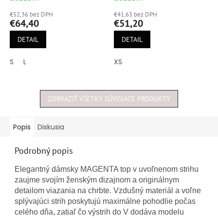
hodnotenie
hodnotenie
€52,36 bez DPH
€41,63 bez DPH
produktu
produktu
€64,40
€51,20
je
je
5,0
5,0
DETAIL
DETAIL
z
z
5
5
S
L
XS
hviezdičiek.
hviezdičiek.
ZOBRAZIŤ VŠETKY SÚVISIACE PRODUKTY
Popis
Diskusia
Podrobný popis
Elegantný dámsky MAGENTA top v uvoľnenom strihu
zaujme svojím ženským dizajnom a originálnym
detailom viazania na chrbte. Vzdušný materiál a voľne
splývajúci strih poskytujú maximálne pohodlie počas
celého dňa, zatiaľ čo výstrih do V dodáva modelu