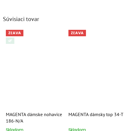
Súvisiaci tovar
ZĽAVA
ZĽAVA
🌿
MAGENTA dámske nohavice
MAGENTA dámsky top 34-T
186-N/A
Skladom
Skladom
Priemerné
Priemerné