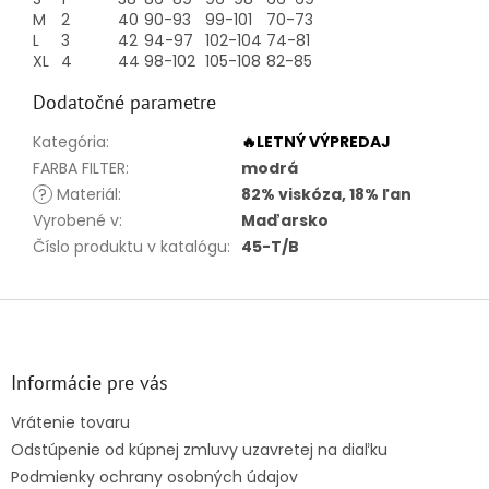
M
2
40
90-93
99-101
70-73
L
3
42
94-97
102-104
74-81
XL
4
44
98-102
105-108
82-85
Dodatočné parametre
Kategória
:
🔥LETNÝ VÝPREDAJ
FARBA FILTER
:
modrá
?
Materiál
:
82% viskóza, 18% ľan
Vyrobené v
:
Maďarsko
Číslo produktu v katalógu
:
45-T/B
Z
á
p
ä
Informácie pre vás
t
Vrátenie tovaru
i
Odstúpenie od kúpnej zmluvy uzavretej na diaľku
e
Podmienky ochrany osobných údajov