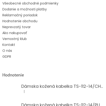
Všeobecné obchodné podmienky
Dodanie a možnosti platby
Reklamačný poriadok
Hodnotenie obchodu
Neprevzatý tovar
Ako nakupovať
Vernostný klub
Kontakt
O nás
GDPR
Hodnotenie
Dámska kožená kabelka TS-112-14/CHOCO
|
Hodnotenie produktu je 5 z 5 hviezdičiek.
Dámska kožená kabelka TS-112-14/PUDER