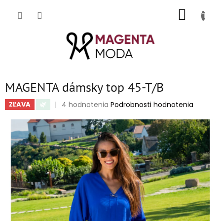
Prejsť
NÁKUP
na
obsah
KOŠÍK
MAGENTA dámsky top 45-T/B
Priemerné
4 hodnotenia
Podrobnosti hodnotenia
ZĽAVA
🌿
hodnotenie
produktu
je
5,0
z
5
hviezdičiek.