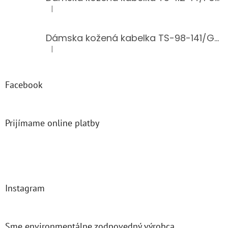
|
Hodnotenie produktu je 5 z 5 hviezdičiek.
Dámska kožená kabelka TS-98-141/GOLD
|
Hodnotenie produktu je 5 z 5 hviezdičiek.
Facebook
Prijímame online platby
Instagram
Sme environmentálne zodpovedný výrobca