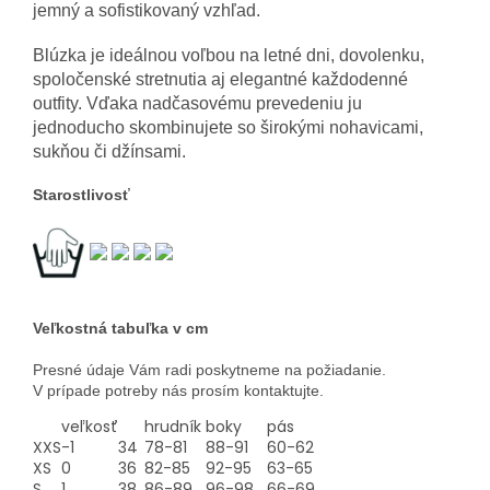
jemný a sofistikovaný vzhľad.
Blúzka je ideálnou voľbou na letné dni, dovolenku,
spoločenské stretnutia aj elegantné každodenné
outfity. Vďaka nadčasovému prevedeniu ju
jednoducho skombinujete so širokými nohavicami,
sukňou či džínsami.
Starostlivosť
Veľkostná tabuľka v cm
Presné údaje Vám radi poskytneme na požiadanie.
V prípade potreby nás prosím kontaktujte.
veľkosť
hrudník
boky
pás
XXS
-1
34
78-81
88-91
60-62
XS
0
36
82-85
92-95
63-65
S
1
38
86-89
96-98
66-69