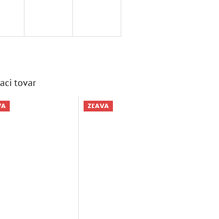
aci tovar
VA
ZĽAVA