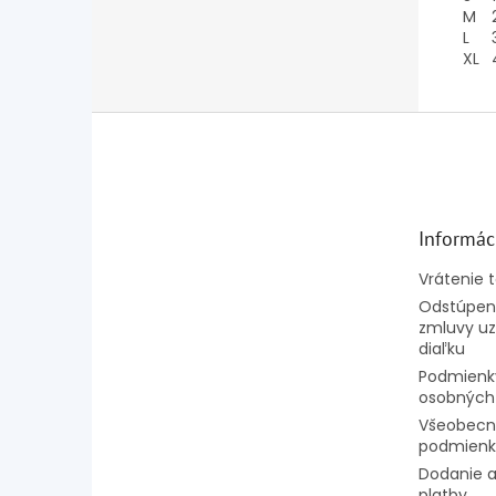
M
L
XL
Z
á
p
ä
t
Informác
i
e
Vrátenie 
Odstúpeni
zmluvy uz
diaľku
Podmienk
osobných
Všeobecn
podmienk
Dodanie a
platby