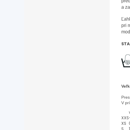
pred
a z
Ľahk
pri 
mode
STA
Veľk
Pres
V pr
XXS
XS
S
1