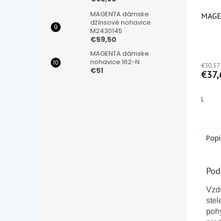
MAGENTA dámske
MAGE
džínsové nohavice
M2430145
€59,50
Priem
MAGENTA dámske
hodno
nohavice 162-N
€30,57
produ
€51
€37,
je
4,5
z
L
5
hviezd
Popi
Pod
Vzd
stel
pohy