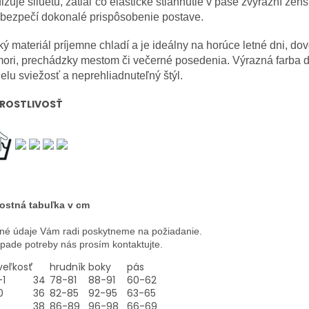
lžuje siluetu, zatiaľ čo elastické stiahnutie v páse zvýrazní žens
abezpečí dokonalé prispôsobenie postave.
ý materiál príjemne chladí a je ideálny na horúce letné dni, do
mori, prechádzky mestom či večerné posedenia. Výrazná farba
lu sviežosť a neprehliadnuteľný štýl.
ROSTLIVOSŤ
ostná tabuľka v cm
né údaje Vám radi poskytneme na požiadanie.
ípade potreby nás prosím kontaktujte.
veľkosť
hrudník
boky
pás
-1
34
78-81
88-91
60-62
0
36
82-85
92-95
63-65
38
86-89
96-98
66-69