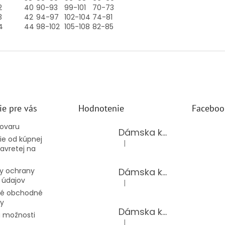
2
40
90-93
99-101
70-73
3
42
94-97
102-104
74-81
4
44
98-102
105-108
82-85
ie pre vás
Hodnotenie
Faceboo
tovaru
Dámska kožená kabelka TS-112-14/CHOCO
e od kúpnej
|
Hodnotenie produktu je 5 z 5 hv
avretej na
Dámska kožená kabelka TS-112-14/PUDER
y ochrany
 údajov
|
Hodnotenie produktu je 5 z 5 hv
é obchodné
y
Dámska kožená kabelka TS-98-141/GOLD
 možnosti
|