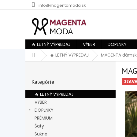
Prejsť
info@magentamoda.sk
na
obsah
🔥 LETNÝ VÝPREDAJ
VÝBER
DOPLNKY
Domov
🔥 LETNÝ VÝPREDAJ
MAGENTA dámske
B
MAG
o
Preskočiť
č
Kategórie
kategórie
ZĽAV
n
ý
🔥 LETNÝ VÝPREDAJ
p
VÝBER
a
DOPLNKY
n
e
PRÉMIUM
l
Šaty
Sukne