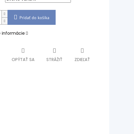
Pridať do košíka
é informácie
OPÝTAŤ SA
STRÁŽIŤ
ZDIEĽAŤ