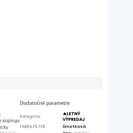
Dodatočné parametre
🔥LETNÝ
ú
Kategória
:
VÝPREDAJ
e kopíruje
FARBA FILTER
:
limetková
icky