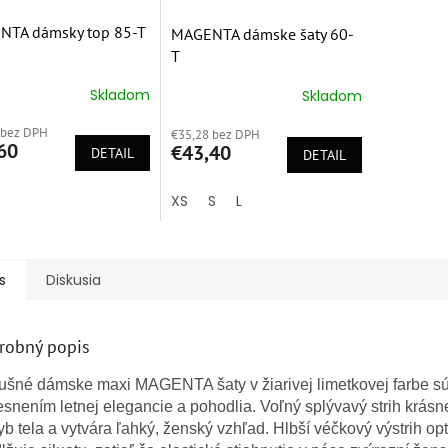
NTA dámsky top 85-T
MAGENTA dámske šaty 60-
T
Skladom
Skladom
erné
Priemerné
tenie
hodnotenie
 bez DPH
ktu
€35,28 bez DPH
produktu
60
€43,40
DETAIL
je
DETAIL
5,0
z
XS
S
L
5
ičiek.
hviezdičiek.
s
Diskusia
robný popis
ušné dámske maxi MAGENTA šaty v žiarivej limetkovej farbe s
esnením letnej elegancie a pohodlia. Voľný splývavý strih krásn
b tela a vytvára ľahký, ženský vzhľad. Hlbší véčkový výstrih opt