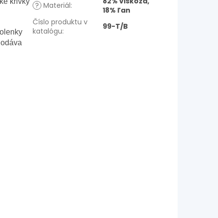
82% viskóza,
ké krivky
?
Materiál
:
18% ľan
Číslo produktu v
99-T/B
katalógu
:
volenky
 dodáva