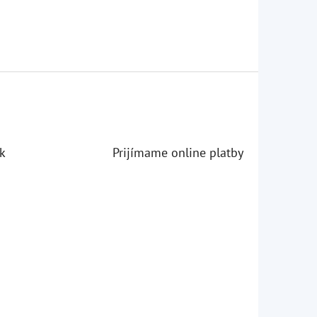
k
Prijímame online platby
iezdičiek.
iezdičiek.