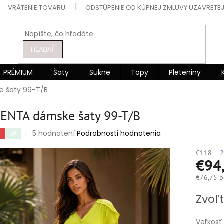
VRÁTENIE TOVARU
ODSTÚPENIE OD KÚPNEJ ZMLUVY UZAVRETEJ
HĽADAŤ
PRÉMIUM
Šaty
Sukne
Topy
Pleteniny
 šaty 99-T/B
ENTA dámske šaty 99-T/B
Priemerné
5 hodnotení
Podrobnosti hodnotenia
A
🌿
hodnotenie
produktu
€118
–2
€94
je
5,0
€76,75 b
z
5
Jednotko
Zvoľt
hviezdičiek.
cena:
Veľkosť