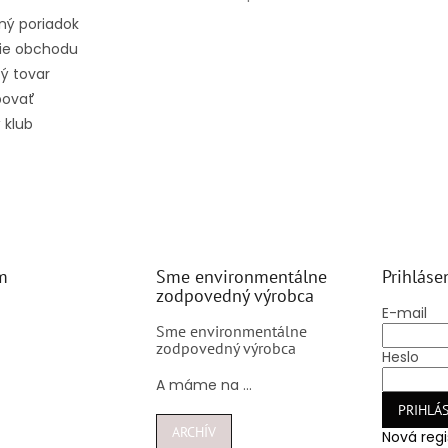
Hodnotenie produktu je 5 z 5 hv
ný poriadok
ie obchodu
ý tovar
povať
 klub
m
Sme environmentálne
Prihláse
zodpovedný výrobca
E-mail
Sme environmentálne
zodpovedný výrobca
Heslo
A máme na ...
PRIHLÁS
ARCHÍV
Nová regi