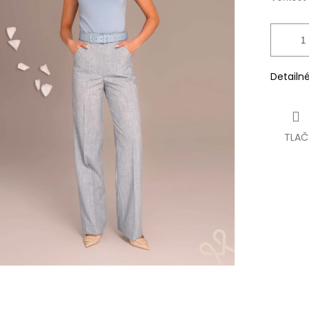
Detailn
TLAČ