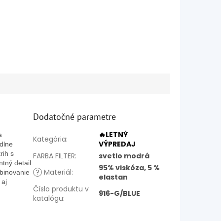
Dodatočné parametre
🔥LETNÝ
a
Kategória
:
VÝPREDAJ
dlne
rih s
FARBA FILTER
:
svetlo modrá
tný detail
95% viskóza, 5 %
?
Materiál
:
mbinovanie
elastan
 aj
Číslo produktu v
916-G/BLUE
katalógu
: