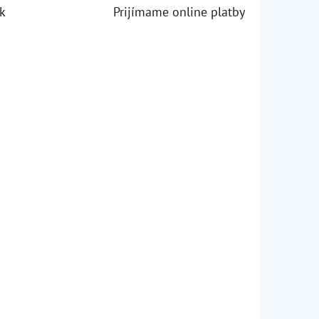
k
Prijímame online platby
iezdičiek.
iezdičiek.
iezdičiek.