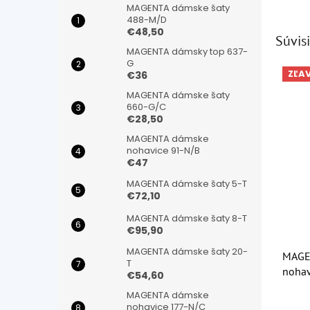
MAGENTA dámske šaty
488-M/D
€48,50
Súvisi
MAGENTA dámsky top 637-
G
ZĽA
€36
MAGENTA dámske šaty
660-G/C
€28,50
MAGENTA dámske
nohavice 91-N/B
€47
MAGENTA dámske šaty 5-T
€72,10
MAGENTA dámske šaty 8-T
€95,90
MAGENTA dámske šaty 20-
MAGE
T
nohav
€54,60
MAGENTA dámske
Priem
nohavice 177-N/C