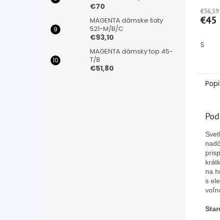
hodno
€70
€36,59
produ
€45
MAGENTA dámske šaty
je
521-M/B/C
4,8
€93,10
z
S
5
MAGENTA dámsky top 45-
hviezd
T/B
€51,80
Popi
Pod
Svet
nadč
pris
krát
na h
s el
voľn
Star