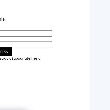
nie
IŤ SA
strácia
Zabudnuté heslo