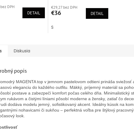
tenie
hodnotenie
 bez DPH
ktu
€29,27 bez DPH
produktu
€36
DETAIL
je
DETAIL
5,0
z
S
5
ičiek.
hviezdičiek.
s
Diskusia
robný popis
lomodrý MAGENTA top v jemnom pastelovom odtieni prináša sviežosť 
asovú eleganciu do každého outfitu. Mäkký, príjemný materiál sa poho
pôsobí postave a zabezpečí komfort počas celého dňa. Minimalistický st
kym rukávom a čistými líniami pôsobí moderne a žensky, zatiaľ čo decen
rudi dodáva modelu jemný, sofistikovaný akcent. Ideálny kúsok na ko
egantnými nohavicami či sukňou – perfektná voľba pre štýlový pracovný
očasový look.
ostlivosť