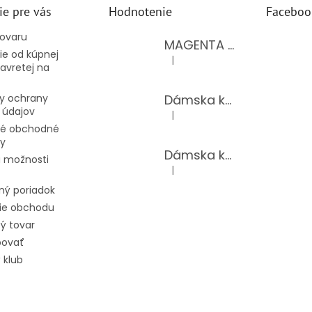
ie pre vás
Hodnotenie
Faceboo
tovaru
MAGENTA dámsky top 15-T/BLACK
e od kúpnej
|
Hodnotenie produktu je 5 z 5 hv
avretej na
Dámska kožená kabelka LAURA BIAGGI 944-PINK
y ochrany
 údajov
|
Hodnotenie produktu je 5 z 5 hv
é obchodné
y
Dámska kožená kabelka TS04-519/JEANS BLUE
 možnosti
|
Hodnotenie produktu je 5 z 5 hv
ný poriadok
ie obchodu
ý tovar
povať
 klub