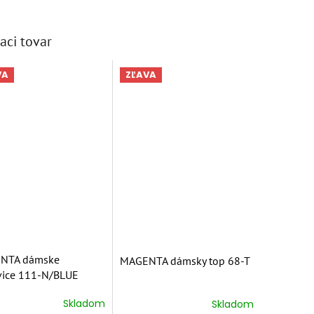
aci tovar
VA
ZĽAVA
NTA dámske
MAGENTA dámsky top 68-T
ice 111-N/BLUE
Skladom
Skladom
erné
Priemerné