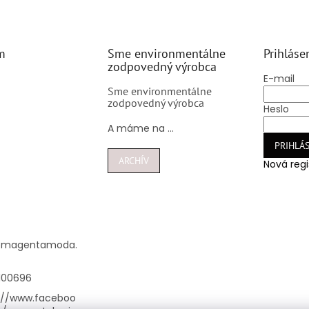
m
Sme environmentálne
Prihláse
zodpovedný výrobca
E-mail
Sme environmentálne
zodpovedný výrobca
Heslo
A máme na ...
PRIHLÁS
ARCHÍV
Nová regi
@
magentamoda.
100696
://www.faceboo