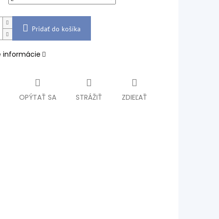
Pridať do košíka
é informácie
OPÝTAŤ SA
STRÁŽIŤ
ZDIEĽAŤ