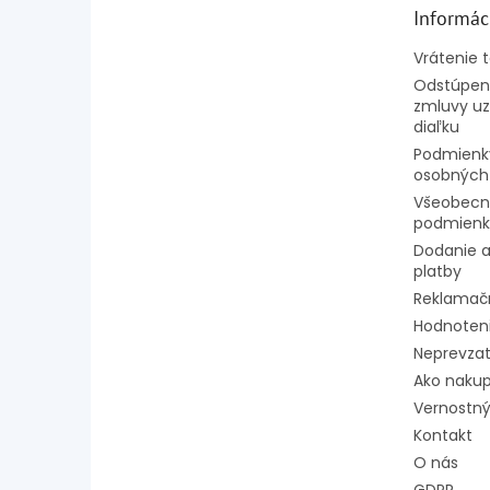
t
Informác
i
e
Vrátenie 
Odstúpeni
zmluvy uz
diaľku
Podmienk
osobných
Všeobecn
podmienk
Dodanie a
platby
Reklamač
Hodnoten
Neprevzat
Ako naku
Vernostný
Kontakt
O nás