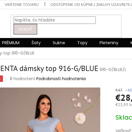
VRÁTENIE TOVARU
ODSTÚPENIE OD KÚPNEJ ZMLUVY UZAVRETEJ
HĽADAŤ
PRÉMIUM
Šaty
Sukne
Topy
Pleteniny
 top 916-G/BLUE
ENTA dámsky top 916-G/BLUE
916-G/BLUE/L
Priemerné
8 hodnotení
Podrobnosti hodnotenia
A
hodnotenie
produktu
€47
–40
€28
je
4,8
€22,93 b
z
5
Jednotko
Skla
hviezdičiek.
cena:
Veľkosť