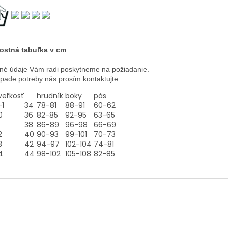
ostná tabuľka v cm
né údaje Vám radi poskytneme na požiadanie.
ípade potreby nás prosím kontaktujte.
veľkosť
hrudník
boky
pás
-1
34
78-81
88-91
60-62
0
36
82-85
92-95
63-65
38
86-89
96-98
66-69
2
40
90-93
99-101
70-73
3
42
94-97
102-104
74-81
4
44
98-102
105-108
82-85