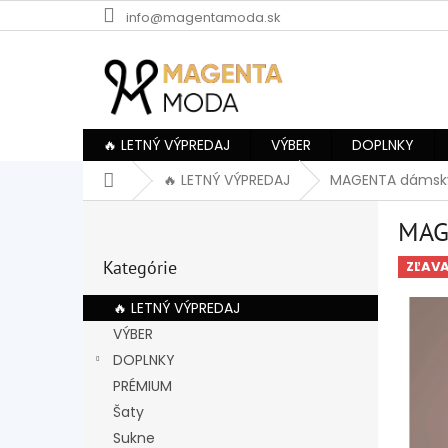
Prejsť
info@magentamoda.sk
na
obsah
🔥 LETNÝ VÝPREDAJ
VÝBER
DOPLNKY
Domov
🔥 LETNÝ VÝPREDAJ
MAGENTA dámsky
B
MAG
o
Preskočiť
č
Kategórie
kategórie
ZĽAV
n
ý
🔥 LETNÝ VÝPREDAJ
p
VÝBER
a
DOPLNKY
n
e
PRÉMIUM
l
Šaty
Sukne