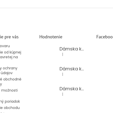
ie pre vás
Hodnotenie
Faceboo
tovaru
Dámska kožená kabelka TS-112-14/CHOCO
e od kúpnej
|
Hodnotenie produktu je 5 z 5 hv
avretej na
Dámska kožená kabelka TS-112-14/PUDER
y ochrany
 údajov
|
Hodnotenie produktu je 5 z 5 hv
é obchodné
y
Dámska kožená kabelka TS-98-141/GOLD
 možnosti
|
Hodnotenie produktu je 5 z 5 hv
ný poriadok
ie obchodu