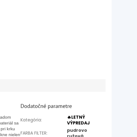
Dodatočné parametre
🔥LETNÝ
kladom
Kategória
:
VÝPREDAJ
ateriál sa
pri krku
pudrovo
FARBA FILTER
:
ikne nielen
ružová