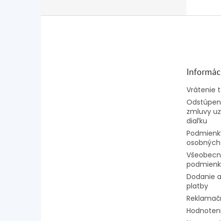
Z
á
p
ä
t
Informác
i
e
Vrátenie 
Odstúpeni
zmluvy uz
diaľku
Podmienk
osobných
Všeobecn
podmienk
Dodanie a
platby
Reklamač
Hodnoten