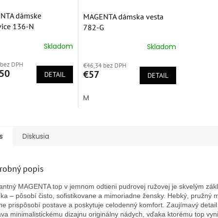
NTA dámske
MAGENTA dámska vesta
ice 136-N
782-G
Skladom
Skladom
erné
Priemerné
tenie
hodnotenie
 bez DPH
ktu
€46,34 bez DPH
produktu
50
€57
DETAIL
je
DETAIL
5,0
z
M
5
ičiek.
hviezdičiek.
s
Diskusia
robný popis
antný MAGENTA top v jemnom odtieni pudrovej ružovej je skvelým zá
íka – pôsobí čisto, sofistikovane a mimoriadne žensky. Hebký, pružný m
ne prispôsobí postave a poskytuje celodenný komfort. Zaujímavý detail 
va minimalistickému dizajnu originálny nádych, vďaka ktorému top vyn