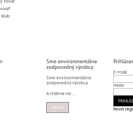
ý tovar
povať
 klub
m
Sme environmentálne
Prihláse
zodpovedný výrobca
E-mail
Sme environmentálne
zodpovedný výrobca
Heslo
A máme na ...
PRIHLÁS
ARCHÍV
Nová regi