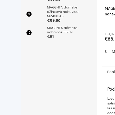
MAGENTA dámske
MAGE
džínsové nohavice
nohav
M2430145
€59,50
Priem
MAGENTA dámske
hodno
nohavice 162-N
€54,07
produ
€51
€66,
je
5,0
z
S
M
5
hviezd
Popi
Pod
Eleg
šatn
krás
dodá