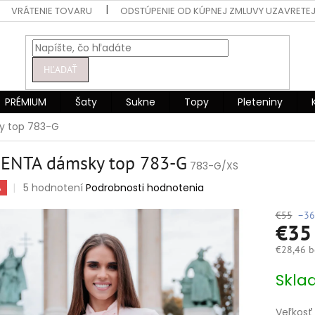
VRÁTENIE TOVARU
ODSTÚPENIE OD KÚPNEJ ZMLUVY UZAVRETEJ
HĽADAŤ
PRÉMIUM
Šaty
Sukne
Topy
Pleteniny
 top 783-G
ENTA dámsky top 783-G
783-G/XS
Priemerné
5 hodnotení
Podrobnosti hodnotenia
A
hodnotenie
produktu
€55
–36
€3
je
5,0
€28,46 b
z
5
Jednotko
Skla
hviezdičiek.
cena:
Veľkosť