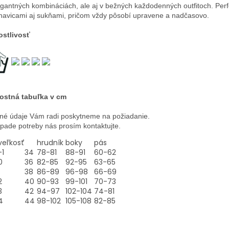
egantných kombináciách, ale aj v bežných každodenných outfitoch. Perf
havicami aj sukňami, pričom vždy pôsobí upravene a nadčasovo.
ostlivosť
ostná tabuľka v cm
né údaje Vám radi poskytneme na požiadanie.
ípade potreby nás prosím kontaktujte.
veľkosť
hrudník
boky
pás
-1
34
78-81
88-91
60-62
0
36
82-85
92-95
63-65
38
86-89
96-98
66-69
2
40
90-93
99-101
70-73
3
42
94-97
102-104
74-81
4
44
98-102
105-108
82-85