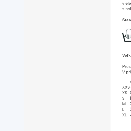
v el
s no
Star
Veľk
Pres
V pr
XXS
XS
S
1
M
L
XL