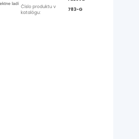
ektne ladí
Číslo produktu v
783-G
katalógu
: