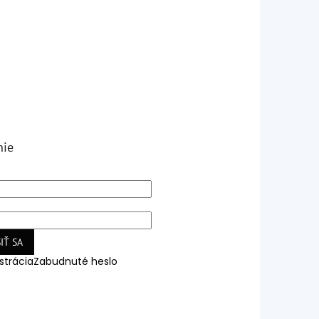
nie
IŤ SA
strácia
Zabudnuté heslo