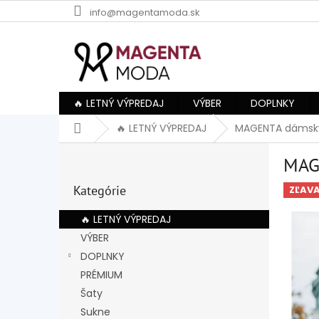
Prejsť
info@magentamoda.sk
na
obsah
🔥 LETNÝ VÝPREDAJ
VÝBER
DOPLNKY
Domov
🔥 LETNÝ VÝPREDAJ
MAGENTA dámsky
B
MAG
o
Preskočiť
č
Kategórie
kategórie
ZĽAV
n
ý
🔥 LETNÝ VÝPREDAJ
p
VÝBER
a
DOPLNKY
n
e
PRÉMIUM
l
Šaty
Sukne