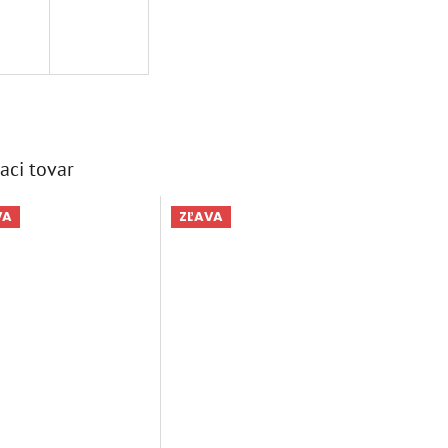
aci tovar
VA
ZĽAVA