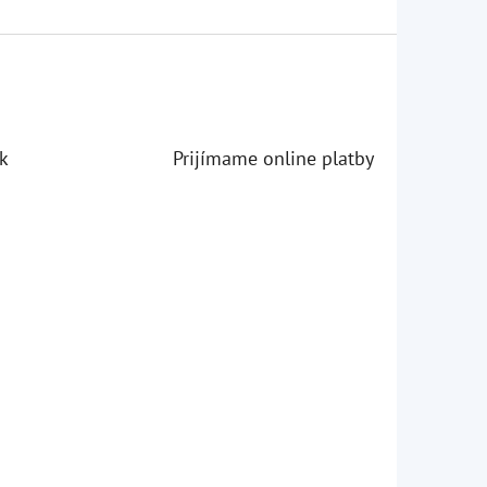
k
Prijímame online platby
iezdičiek.
iezdičiek.
iezdičiek.