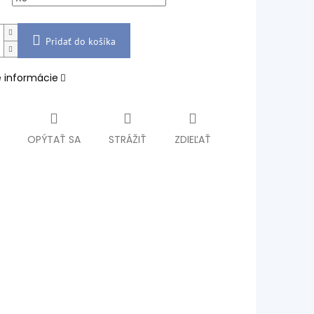
Pridať do košíka
é informácie
OPÝTAŤ SA
STRÁŽIŤ
ZDIEĽAŤ