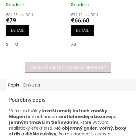
Skladom
Skladom
Priemerné
Priemerné
hodnotenie
hodnotenie
€64,23 bez DPH
€54,15 bez DPH
produktu
produktu
€79
€66,60
je
je
5,0
4,8
DETAIL
DETAIL
z
z
5
5
S
M
XS
hviezdičiek.
hviezdičiek.
ZOBRAZIŤ VŠETKY SÚVISIACE PRODUKTY
Popis
Diskusia
Podrobný popis
Veľmi aktuálny
k
ratší umelý kožuch značky
Magenta
v odtieňoch
svetlohnedej a béžovej s
jemným tmavším tieňovaním
, ktoré vytvára
realistický efekt srsti. Má
objemný golier
,
voľný, boxy
strih
a
dlhšie rukávy
, čo mu dodáva luxusný a