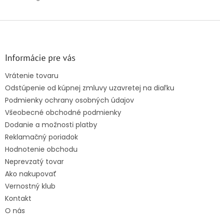
Z
á
p
ä
Informácie pre vás
t
Vrátenie tovaru
i
Odstúpenie od kúpnej zmluvy uzavretej na diaľku
e
Podmienky ochrany osobných údajov
Všeobecné obchodné podmienky
Dodanie a možnosti platby
Reklamačný poriadok
Hodnotenie obchodu
Neprevzatý tovar
Ako nakupovať
Vernostný klub
Kontakt
O nás