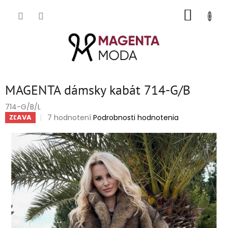
Prejsť
NÁKUP
na
obsah
KOŠÍK
MAGENTA dámsky kabát 714-G/B
714-G/B/L
Priemerné
7 hodnotení
Podrobnosti hodnotenia
ZĽAVA
hodnotenie
produktu
je
4,9
z
5
hviezdičiek.