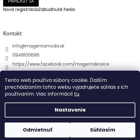
PRIHLÁSIŤ SA
Nová registrácia
Zabudnuté heslo
Kontakt
info
@
magentamoda.sk
0948100696
https://www.facebook.com/magentakosice
magenta_kosice/
Tento web používa súbory cookie. Ďalším
+421948100696
prechádzaním tohto webu vyjadrujete súhlas s ich
používaním. Viac informácií
tu
.
Vytvoril Shoptet
Nastavenie
Copyright 2026
MAGENTAMODA
. Všetky práva
Odmietnuť
Súhlasím
vyhradené.
Upraviť nastavenie cookies