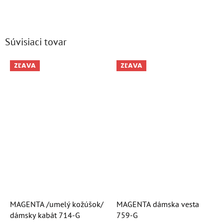
Súvisiaci tovar
ZĽAVA
ZĽAVA
MAGENTA /umelý kožúšok/
MAGENTA dámska vesta
dámsky kabát 714-G
759-G