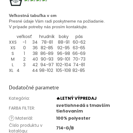
Veľkostná tabuľka v cm
Presné údaje Vám radi poskytneme na požiadanie.
V prípade potreby nás prosím kontaktujte.
veľkosť
hrudník
boky
pás
XXS
-1
34
78-81
88-91
60-62
XS
0
36
82-85
92-95
63-65
S
1
38
86-89
96-98
66-69
M
2
40
90-93
99-101
70-73
L
3
42
94-97
102-104
74-81
XL
4
44
98-102
105-108
82-85
Dodatočné parametre
Kategória
:
🔥LETNÝ VÝPREDAJ
svetlohnedá s tmavším
FARBA FILTER
:
tieňovaním
?
Materiál
:
100% polyester
Číslo produktu v
714-G/B
katalógu
: