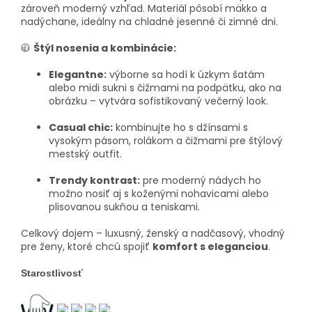
zároveň moderný vzhľad. Materiál pôsobí mäkko a
nadýchane, ideálny na chladné jesenné či zimné dni.
🧥
Štýl nosenia a kombinácie:
Elegantne:
výborne sa hodí k úzkym šatám
alebo midi sukni s čižmami na podpätku, ako na
obrázku – vytvára sofistikovaný večerný look.
Casual chic:
kombinujte ho s džínsami s
vysokým pásom, rolákom a čižmami pre štýlový
mestský outfit.
Trendy kontrast:
pre moderný nádych ho
možno nosiť aj s koženými nohavicami alebo
plisovanou sukňou a teniskami.
Celkový dojem – luxusný, ženský a nadčasový, vhodný
pre ženy, ktoré chcú spojiť
komfort s eleganciou
.
Starostlivosť