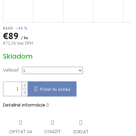
€159
–44 %
€89
/ ks
€72,36 bez DPH
Jednotková
Skladom
cena:
Veľkosť
Pridať do košíka
Detailné informácie
OPÝTAŤ SA
STRÁŽIŤ
ZDIEĽAŤ