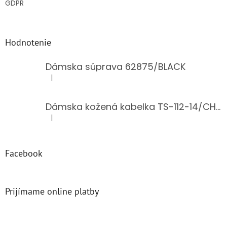
GDPR
Hodnotenie
Dámska súprava 62875/BLACK
|
Hodnotenie produktu je 5 z 5 hviezdičiek.
Dámska kožená kabelka TS-112-14/CHOCO
|
Hodnotenie produktu je 5 z 5 hviezdičiek.
Facebook
Prijímame online platby