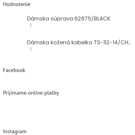
Hodnotenie
Dámska súprava 62875/BLACK
|
Hodnotenie produktu je 5 z 5 hviezdičiek.
Dámska kožená kabelka TS-112-14/CHOCO
|
Hodnotenie produktu je 5 z 5 hviezdičiek.
Facebook
Prijímame online platby
Instagram