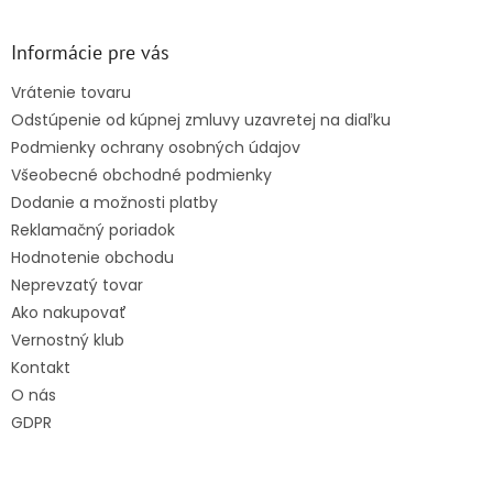
á
p
ä
Informácie pre vás
t
Vrátenie tovaru
i
Odstúpenie od kúpnej zmluvy uzavretej na diaľku
e
Podmienky ochrany osobných údajov
Všeobecné obchodné podmienky
Dodanie a možnosti platby
Reklamačný poriadok
Hodnotenie obchodu
Neprevzatý tovar
Ako nakupovať
Vernostný klub
Kontakt
O nás
GDPR