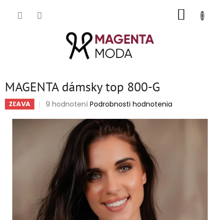
Prejsť
NÁKUP
na
obsah
KOŠÍK
MAGENTA dámsky top 800-G
Priemerné
9 hodnotení
Podrobnosti hodnotenia
ZĽAVA
hodnotenie
produktu
je
4,9
z
5
hviezdičiek.