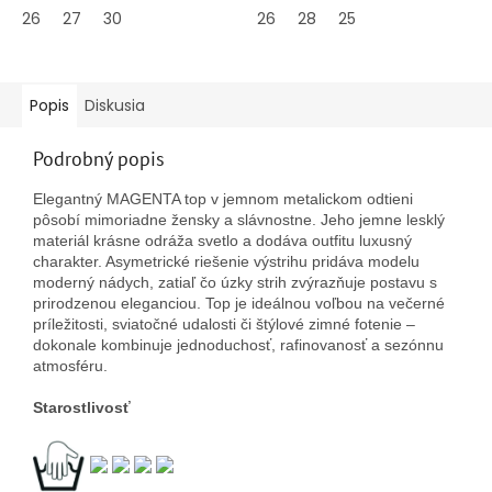
5
5
26
27
30
26
28
25
hviezdičiek.
hviezdičiek.
Popis
Diskusia
Podrobný popis
Elegantný MAGENTA top v jemnom metalickom odtieni
pôsobí mimoriadne žensky a slávnostne. Jeho jemne lesklý
materiál krásne odráža svetlo a dodáva outfitu luxusný
charakter. Asymetrické riešenie výstrihu pridáva modelu
moderný nádych, zatiaľ čo úzky strih zvýrazňuje postavu s
prirodzenou eleganciou. Top je ideálnou voľbou na večerné
príležitosti, sviatočné udalosti či štýlové zimné fotenie –
dokonale kombinuje jednoduchosť, rafinovanosť a sezónnu
atmosféru.
Starostlivosť