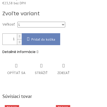
€23,58 bez DPH
Jednotková
Zvoľte variant
cena:
Veľkosť
Pridať do košíka
Detailné informácie
OPÝTAŤ SA
STRÁŽIŤ
ZDIEĽAŤ
Súvisiaci tovar