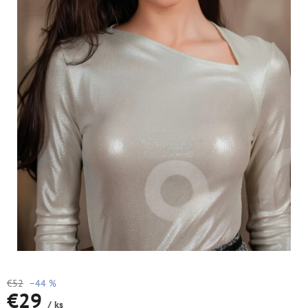
€52
–44 %
€29
/ ks