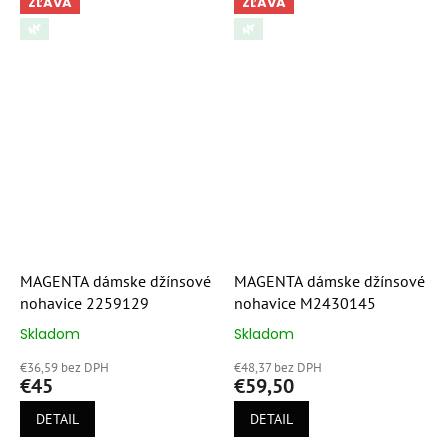
ZĽAVA
ZĽAVA
🌿
🌿
MAGENTA dámske džínsové
MAGENTA dámske džínsové
nohavice 2259129
nohavice M2430145
Skladom
Skladom
Priemerné
Priemerné
hodnotenie
hodnotenie
€36,59 bez DPH
€48,37 bez DPH
produktu
produktu
€45
€59,50
je
je
5,0
5,0
DETAIL
DETAIL
z
z