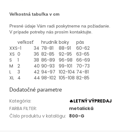
Veľkostná tabuľka v cm
Presné údaje Vám radi poskytneme na požiadanie.
V prípade potreby nás prosím kontaktujte.
veľkosť
hrudník
boky
pás
XXS
-1
34
78-81
88-91
60-62
XS
0
36
82-85
92-95
63-65
S
1
38
86-89
96-98
66-69
M
2
40
90-93
99-101
70-73
L
3
42
94-97
102-104
74-81
XL
4
44
98-102
105-108
82-85
Dodatočné parametre
Kategória
:
🔥LETNÝ VÝPREDAJ
FARBA FILTER
:
metalická
Číslo produktu v katalógu
:
800-G
Z