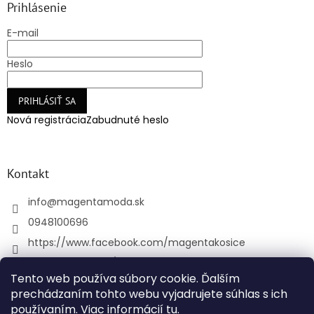
Prihlásenie
E-mail
Heslo
PRIHLÁSIŤ SA
Nová registrácia
Zabudnuté heslo
Kontakt
info
@
magentamoda.sk
0948100696
https://www.facebook.com/magentakosice
magenta_kosice/
Tento web používa súbory cookie. Ďalším
+421948100696
prechádzaním tohto webu vyjadrujete súhlas s ich
používaním. Viac informácií
tu
.