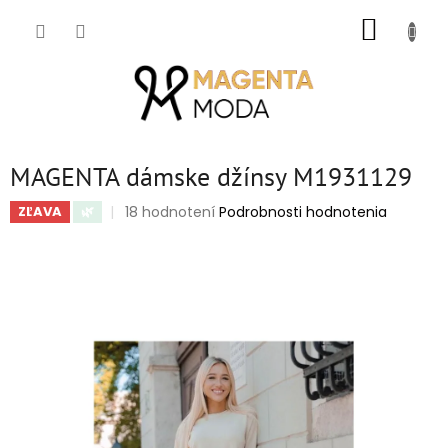
Prejsť
NÁKUP
na
obsah
KOŠÍK
MAGENTA dámske džínsy M1931129
Priemerné
18 hodnotení
Podrobnosti hodnotenia
ZĽAVA
🌿
hodnotenie
produktu
je
4,4
z
5
hviezdičiek.