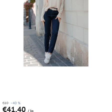
€69
–40 %
€41,40
/ ks