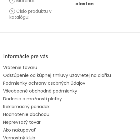
?
Materiál
:
elastan
?
Číslo produktu v
katalógu
:
Z
á
p
ä
Informácie pre vás
t
Vrátenie tovaru
i
Odstúpenie od kúpnej zmluvy uzavretej na diaľku
e
Podmienky ochrany osobných údajov
Všeobecné obchodné podmienky
Dodanie a možnosti platby
Reklamačný poriadok
Hodnotenie obchodu
Neprevzatý tovar
Ako nakupovať
Vernostný klub