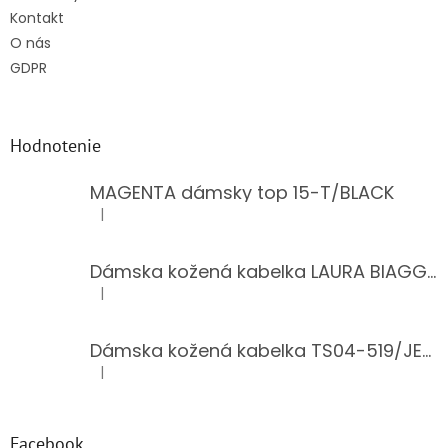
Kontakt
O nás
GDPR
Hodnotenie
MAGENTA dámsky top 15-T/BLACK
|
Hodnotenie produktu je 5 z 5 hviezdičiek.
Dámska kožená kabelka LAURA BIAGGI 944-PINK
|
Hodnotenie produktu je 5 z 5 hviezdičiek.
Dámska kožená kabelka TS04-519/JEANS BLUE
|
Hodnotenie produktu je 5 z 5 hviezdičiek.
Facebook