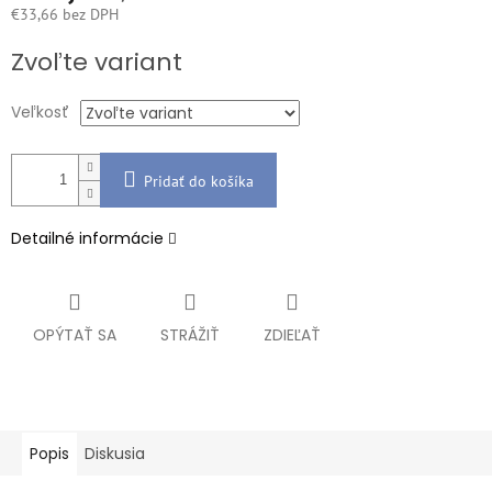
€33,66 bez DPH
Jednotková
Zvoľte variant
cena:
Veľkosť
Pridať do košíka
Detailné informácie
OPÝTAŤ SA
STRÁŽIŤ
ZDIEĽAŤ
Popis
Diskusia