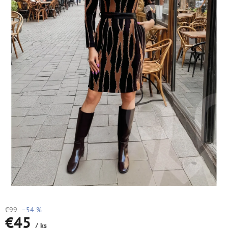
€99
–54 %
€45
/ ks