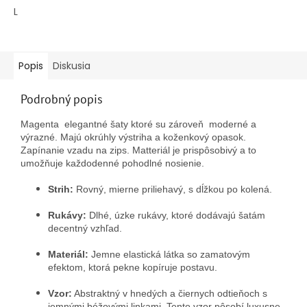
5
L
hviezdičiek.
Popis
Diskusia
Podrobný popis
Magenta elegantné šaty ktoré su zároveň moderné a
výrazné. Majú okrúhly výstriha a koženkový opasok.
Zapínanie vzadu na zips. Matteriál je prispôsobivý a to
umožňuje každodenné pohodlné nosienie.
Strih:
Rovný, mierne priliehavý, s dĺžkou po kolená.
Rukávy:
Dlhé, úzke rukávy, ktoré dodávajú šatám
decentný vzhľad.
Materiál:
Jemne elastická látka so zamatovým
efektom, ktorá pekne kopíruje postavu.
Vzor:
Abstraktný v hnedých a čiernych odtieňoch s
jemnými béžovými linkami. Tento vzor pôsobí luxusne