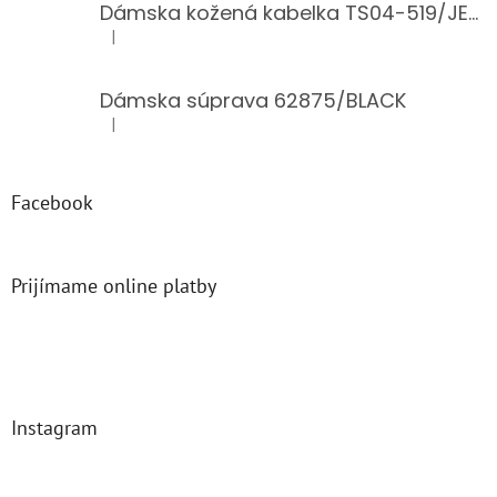
Dámska kožená kabelka TS04-519/JEANS BLUE
|
Hodnotenie produktu je 5 z 5 hviezdičiek.
Dámska súprava 62875/BLACK
|
Hodnotenie produktu je 5 z 5 hviezdičiek.
Facebook
Prijímame online platby
Instagram