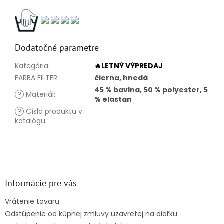
Dodatočné parametre
Kategória
:
🔥LETNÝ VÝPREDAJ
FARBA FILTER
:
čierna, hnedá
45 % bavlna, 50 % polyester, 5
?
Materiál
:
% elastan
?
Číslo produktu v
katalógu
:
Z
á
p
ä
Informácie pre vás
t
Vrátenie tovaru
i
Odstúpenie od kúpnej zmluvy uzavretej na diaľku
e