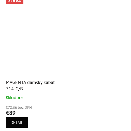
ZĽAVA
MAGENTA dámsky kabát
714-G/B
Skladom
Priemerné
hodnotenie
€72,36 bez DPH
produktu
€89
je
4,9
DETAIL
z