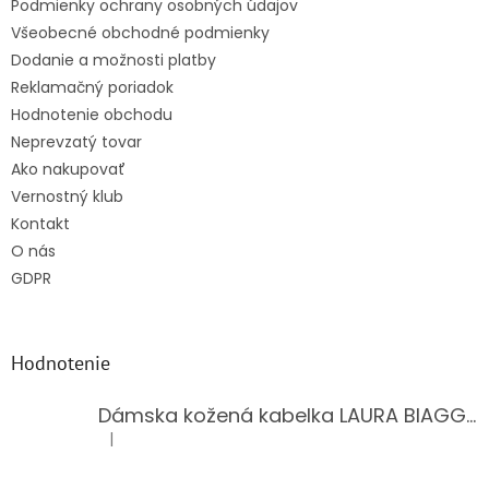
Podmienky ochrany osobných údajov
Všeobecné obchodné podmienky
Dodanie a možnosti platby
Reklamačný poriadok
Hodnotenie obchodu
Neprevzatý tovar
Ako nakupovať
Vernostný klub
Kontakt
O nás
GDPR
Hodnotenie
Dámska kožená kabelka LAURA BIAGGI 944-PINK
|
Hodnotenie produktu je 5 z 5 hviezdičiek.