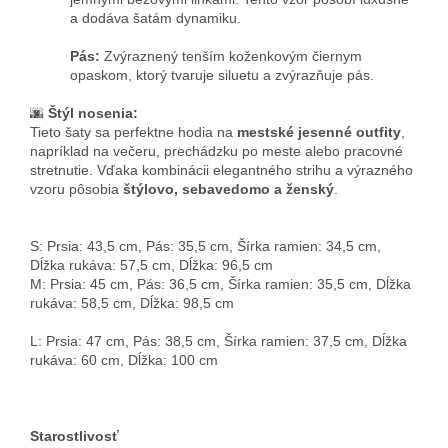
a dodáva šatám dynamiku.
Pás:
Zvýraznený tenším koženkovým čiernym
opaskom, ktorý tvaruje siluetu a zvýrazňuje pás.
🌆
Štýl nosenia:
Tieto šaty sa perfektne hodia na
mestské jesenné outfity
,
napríklad na večeru, prechádzku po meste alebo pracovné
stretnutie. Vďaka kombinácii elegantného strihu a výrazného
vzoru pôsobia
štýlovo, sebavedomo a ženský
.
S: Prsia: 43,5 cm, Pás: 35,5 cm, Šírka ramien: 34,5 cm,
Dĺžka rukáva: 57,5 ​​cm, Dĺžka: 96,5 cm
M: Prsia: 45 cm, Pás: 36,5 cm, Šírka ramien: 35,5 cm, Dĺžka
rukáva: 58,5 cm, Dĺžka: 98,5 cm
L: Prsia: 47 cm, Pás: 38,5 cm, Šírka ramien: 37,5 cm, Dĺžka
rukáva: 60 cm, Dĺžka: 100 cm
Starostlivosť