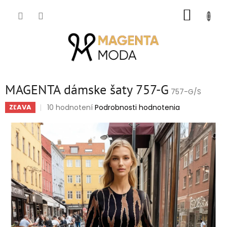
Prejsť
NÁKUP
na
obsah
KOŠÍK
MAGENTA dámske šaty 757-G
757-G/S
Priemerné
10 hodnotení
Podrobnosti hodnotenia
ZĽAVA
hodnotenie
produktu
je
4,9
z
5
hviezdičiek.