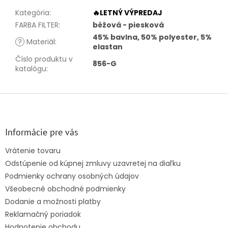
Kategória
:
🔥LETNÝ VÝPREDAJ
FARBA FILTER
:
béžová - piesková
45% bavlna, 50% polyester, 5%
?
Materiál
:
elastan
Číslo produktu v
856-G
katalógu
:
Z
á
p
ä
Informácie pre vás
t
Vrátenie tovaru
i
Odstúpenie od kúpnej zmluvy uzavretej na diaľku
e
Podmienky ochrany osobných údajov
Všeobecné obchodné podmienky
Dodanie a možnosti platby
Reklamačný poriadok
Hodnotenie obchodu