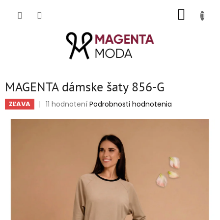
Prejsť
NÁKUP
na
obsah
KOŠÍK
MAGENTA dámske šaty 856-G
Priemerné
11 hodnotení
Podrobnosti hodnotenia
ZĽAVA
hodnotenie
produktu
je
4,6
z
5
hviezdičiek.