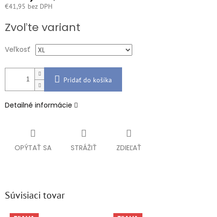
€41,95 bez DPH
Jednotková
Zvoľte variant
cena:
Veľkosť
Pridať do košíka
Detailné informácie
OPÝTAŤ SA
STRÁŽIŤ
ZDIEĽAŤ
Súvisiaci tovar