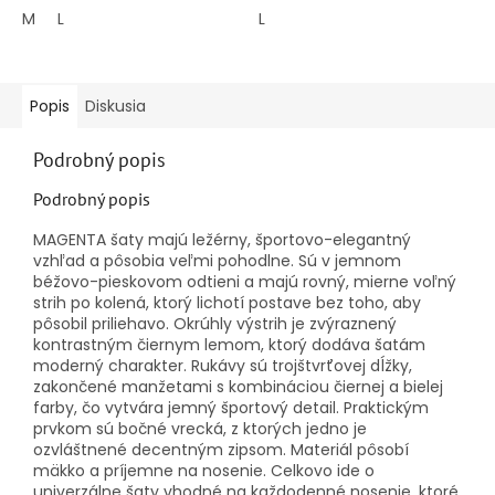
5
5
M
L
L
hviezdičiek.
hviezdičiek.
Popis
Diskusia
Podrobný popis
Podrobný popis
MAGENTA šaty majú ležérny, športovo-elegantný
vzhľad a pôsobia veľmi pohodlne. Sú v jemnom
béžovo-pieskovom odtieni a majú rovný, mierne voľný
strih po kolená, ktorý lichotí postave bez toho, aby
pôsobil priliehavo. Okrúhly výstrih je zvýraznený
kontrastným čiernym lemom, ktorý dodáva šatám
moderný charakter. Rukávy sú trojštvrťovej dĺžky,
zakončené manžetami s kombináciou čiernej a bielej
farby, čo vytvára jemný športový detail. Praktickým
prvkom sú bočné vrecká, z ktorých jedno je
ozvláštnené decentným zipsom. Materiál pôsobí
mäkko a príjemne na nosenie. Celkovo ide o
univerzálne šaty vhodné na každodenné nosenie, ktoré