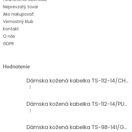
Neprevzatý tovar
Ako nakupovať
Vernostný klub
Kontakt
O nás
GDPR
Hodnotenie
Dámska kožená kabelka TS-112-14/CHOCO
|
Hodnotenie produktu je 5 z 5 hviezdičiek.
Dámska kožená kabelka TS-112-14/PUDER
|
Hodnotenie produktu je 5 z 5 hviezdičiek.
Dámska kožená kabelka TS-98-141/GOLD