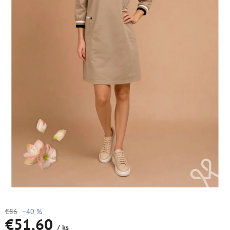
€86
–40 %
€51,60
/ ks