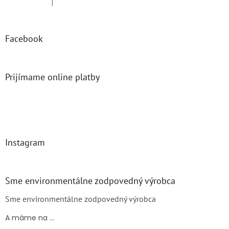
|
Hodnotenie produktu je 5 z 5 hviezdičiek.
Facebook
Prijímame online platby
Instagram
Sme environmentálne zodpovedný výrobca
Sme environmentálne zodpovedný výrobca
A máme na ...