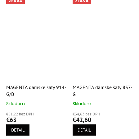
ZĽAVA
ZĽAVA
MAGENTA dámske šaty 914-
MAGENTA dámske šaty 837-
G/B
G
Skladom
Skladom
Priemerné
Priemerné
hodnotenie
hodnotenie
€51,22 bez DPH
€34,63 bez DPH
produktu
produktu
€63
€42,60
je
je
5,0
5,0
DETAIL
DETAIL
z
z