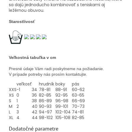
sa dajú jednoducho kombinovať s teniskami aj
ležérnou obuvou.
Starostlivosť
Veľkostná tabuľka v cm
Presné údaje Vám radi poskytneme na požiadanie.
V prípade potreby nás prosím kontaktujte.
veľkosť
hrudník
boky
pás
XXS
-1
34
78-81
88-91
60-62
XS
0
36
82-85
92-95
63-65
S
1
38
86-89
96-98
66-69
M
2
40
90-93
99-101
70-73
L
3
42
94-97
102-104
74-81
XL
4
44
98-102
105-108
82-85
Dodatočné parametre