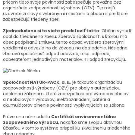
pričom tieto svoje povinnosti zabezpečuje prevažne cez
organizácie zodpovednosti výrobcov (OZV). Tie majú
uzavreté zmluvy s vybranými mestami a obcami, pre ktoré
zabezpečujú triedený zber.
Zjednodušene si to viete predstaviť takto:
Občan vyhodí
obal do triedeného zberu. Zberová spoločnosť, s ktorou má
obec podpísanú zmluvu, tento odpad vyzbiera zberovými
vozidlami a odvezie ho do závodu na dotriedenie. Následne
zberová spoločnosť odpad odovzdá, resp. odpredá,
odberateľom jednotlivých materiálov. Tí odpad zrecyklujú.
Spoločnosť NATUR-PACK, a. s.
, je takouto organizáciou
zodpovednosti výrobcov (OZV) pre obaly s autorizáciou
udelenou zákonom, ktorá zabezpečuje pre výrobcov obalov
a neobalových výrobkov, elektrozariadení, batérií a
akumulátorov plnenie povinností vyplývajúcich zo zákona.
Práve ona nám udelila
Certifikát environmentálne
zodpovedného výrobcu
, nakoľko sme svojou aktívnou
účasťou v tomto systéme prispeli ku skvalitneniu triedeného
zberu odpadov.