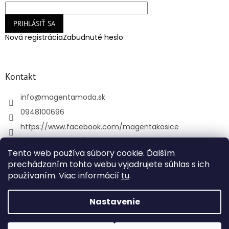
PRIHLÁSIŤ SA
Nová registrácia
Zabudnuté heslo
Kontakt
info
@
magentamoda.sk
0948100696
https://www.facebook.com/magentakosice
magenta_kosice/
Tento web používa súbory cookie. Ďalším
+421948100696
prechádzaním tohto webu vyjadrujete súhlas s ich
používaním. Viac informácií
tu
.
Vytvoril Shoptet
Nastavenie
Copyright 2026
MAGENTAMODA
. Všetky práva