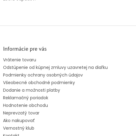
Z
á
p
ä
Informácie pre vás
t
Vrátenie tovaru
i
Odstúpenie od kúpnej zmluvy uzavretej na diaľku
e
Podmienky ochrany osobných údajov
Všeobecné obchodné podmienky
Dodanie a možnosti platby
Reklamačný poriadok
Hodnotenie obchodu
Neprevzatý tovar
Ako nakupovať
Vernostný klub
Kontakt