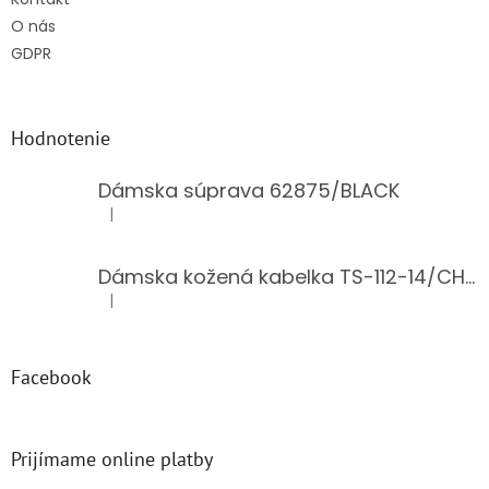
O nás
GDPR
Hodnotenie
Dámska súprava 62875/BLACK
|
Hodnotenie produktu je 5 z 5 hviezdičiek.
Dámska kožená kabelka TS-112-14/CHOCO
|
Hodnotenie produktu je 5 z 5 hviezdičiek.
Facebook
Prijímame online platby