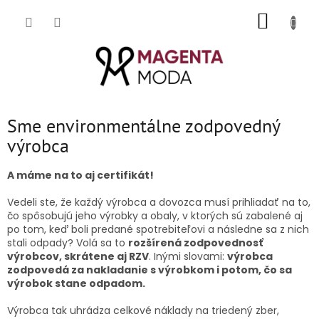
Prejsť
NÁKUP
na
obsah
KOŠÍK
Sme environmentálne zodpovedný
výrobca
A máme na to aj certifikát!
Vedeli ste, že každý výrobca a dovozca musí prihliadať na to,
čo spôsobujú jeho výrobky a obaly, v ktorých sú zabalené aj
po tom, keď boli predané spotrebiteľovi a následne sa z nich
stali odpady? Volá sa to
rozšírená zodpovednosť
výrobcov, skrátene aj RZV
. Inými slovami:
výrobca
zodpovedá za nakladanie s výrobkom i potom, čo sa
výrobok stane odpadom.
Výrobca tak uhrádza celkové náklady na triedený zber,