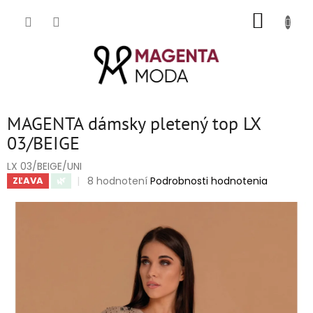
Prejsť
NÁKUP
na
obsah
KOŠÍK
MAGENTA dámsky pletený top LX
03/BEIGE
LX 03/BEIGE/UNI
Priemerné
8 hodnotení
Podrobnosti hodnotenia
ZĽAVA
🌿
hodnotenie
produktu
je
5,0
z
5
hviezdičiek.