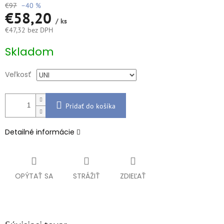
€97
–40 %
€58,20
/ ks
€47,32 bez DPH
Jednotková
Skladom
cena:
Veľkosť
Pridať do košíka
Detailné informácie
OPÝTAŤ SA
STRÁŽIŤ
ZDIEĽAŤ