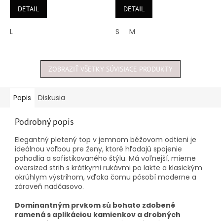
5,0
5,0
DETAIL
DETAIL
z
z
5
5
L
S
M
hviezdičiek.
hviezdičiek.
ZOBRAZIŤ VŠETKY SÚVISIACE PRODUKTY
Popis
Diskusia
Podrobný popis
Elegantný pletený top v jemnom béžovom odtieni je
ideálnou voľbou pre ženy, ktoré hľadajú spojenie
pohodlia a sofistikovaného štýlu. Má voľnejší, mierne
oversized strih s krátkymi rukávmi po lakte a klasickým
okrúhlym výstrihom, vďaka čomu pôsobí moderne a
zároveň nadčasovo.
Dominantným prvkom sú bohato zdobené
ramená s aplikáciou kamienkov a drobných