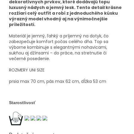
dekoratívnych prvkov, ktoré dodávajú topu
luxusný nádych a jemný lesk. Tento detail krásne
rozžiari celý outfit a robí z jednoduchého kúsku
výrazný model vhodný aj na výnimočnejšie
príležitosti.
Materiál je jemný, ľahký a príjemný na dotyk, čo
zabezpečuje komfort počas celého dňa. Top sa
výborne kombinuje s elegantnými nohavicami,
sukňou aj džínsami – do práce, na stretnutie či
večerné posedenie.
ROZMERY UNI SIZE
prsia max 70 cm, pás max 62 cm, dĺžka 53 cm
Starostlivosť