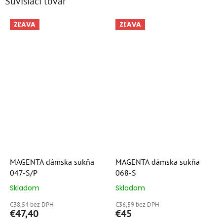
Súvisiaci tovar
ZĽAVA
ZĽAVA
MAGENTA dámska sukňa
MAGENTA dámska sukňa
047-S/P
068-S
Skladom
Skladom
Priemerné
Priemerné
hodnotenie
hodnotenie
€38,54 bez DPH
€36,59 bez DPH
produktu
produktu
€47,40
€45
je
je