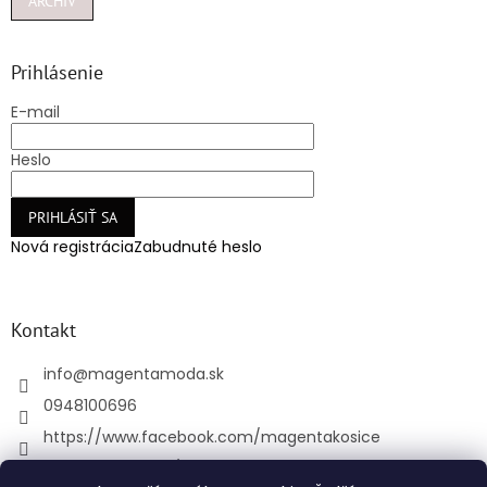
ARCHÍV
Prihlásenie
E-mail
Heslo
PRIHLÁSIŤ SA
Nová registrácia
Zabudnuté heslo
Kontakt
info
@
magentamoda.sk
0948100696
https://www.facebook.com/magentakosice
magenta_kosice/