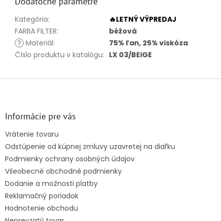
Dodatočné parametre
Kategória
:
🔥LETNÝ VÝPREDAJ
FARBA FILTER
:
béžová
?
Materiál
:
75% ľan, 25% viskóza
Číslo produktu v katalógu
:
LX 03/BEIGE
Z
á
p
ä
Informácie pre vás
t
Vrátenie tovaru
i
Odstúpenie od kúpnej zmluvy uzavretej na diaľku
e
Podmienky ochrany osobných údajov
Všeobecné obchodné podmienky
Dodanie a možnosti platby
Reklamačný poriadok
Hodnotenie obchodu
Neprevzatý tovar