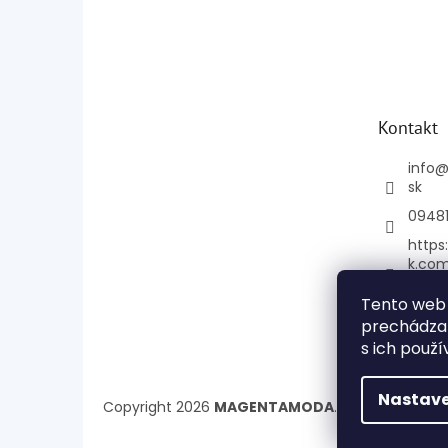
Kontakt
info
sk
0948
https
k.co
e
Tento web 
mage
prechádzan
+421
s ich použí
Nastave
Copyright 2026
MAGENTAMODA
. Všetky práva 