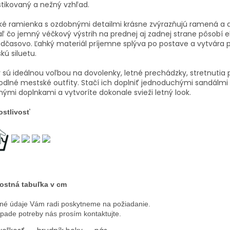
stikovaný a nežný vzhľad.
é ramienka s ozdobnými detailmi krásne zvýrazňujú ramená a d
aľ čo jemný véčkový výstrih na prednej aj zadnej strane pôsobí 
dčasovo. Ľahký materiál príjemne splýva po postave a vytvára 
kú siluetu.
 sú ideálnou voľbou na dovolenky, letné prechádzky, stretnutia p
dlné mestské outfity. Stačí ich doplniť jednoduchými sandálmi
ými doplnkami a vytvoríte dokonale svieži letný look.
ostlivosť
ostná tabuľka v cm
né údaje Vám radi poskytneme na požiadanie.
ípade potreby nás prosím kontaktujte.