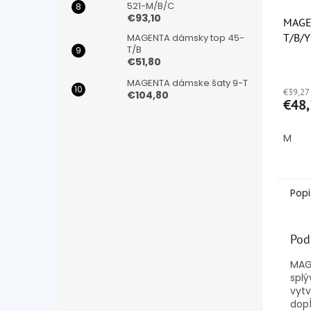
521-M/B/C
€93,10
MAGE
T/B/
MAGENTA dámsky top 45-
T/B
€51,80
Priem
hodno
MAGENTA dámske šaty 9-T
€39,27
produ
€104,80
€48,
je
5,0
z
M
5
hviezd
Popi
Pod
MAG
splý
vytv
dopĺ