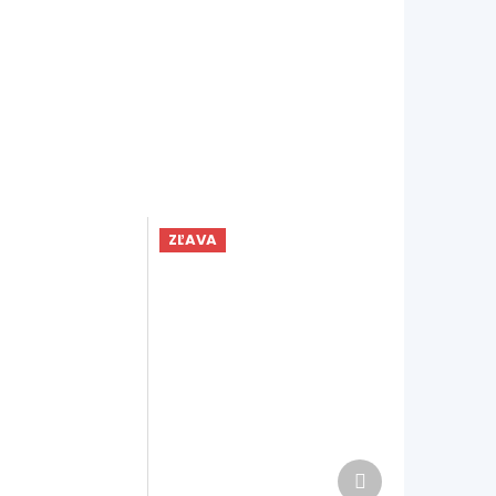
ZĽAVA
Ďalší
produkt