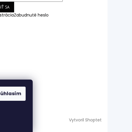
IŤ SA
strácia
Zabudnuté heslo
Súhlasím
Vytvoril Shoptet