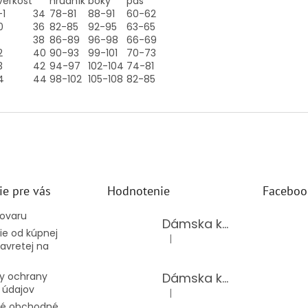
veľkosť
hrudník
boky
pás
-1
34
78-81
88-91
60-62
0
36
82-85
92-95
63-65
38
86-89
96-98
66-69
2
40
90-93
99-101
70-73
3
42
94-97
102-104
74-81
4
44
98-102
105-108
82-85
ie pre vás
Hodnotenie
Faceboo
tovaru
Dámska kožená kabelka TS-112-14/CHOCO
e od kúpnej
|
Hodnotenie produktu je 5 z 5 hv
avretej na
Dámska kožená kabelka TS-112-14/PUDER
y ochrany
 údajov
|
Hodnotenie produktu je 5 z 5 hv
é obchodné