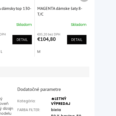
dámsky top 130-
MAGENTA dámske šaty 8-
T/C
Skladom
Skladom
é
Priemerné
ie
hodnotenie
 DPH
€85,20 bez DPH
produktu
€104,80
DETAIL
je
DETAIL
5,0
z
L
M
5
k.
hviezdičiek.
Dodatočné parametre
ný
🔥LETNÝ
Kategória
:
roveň
VÝPREDAJ
ý dizajn
FARBA FILTER
:
biela
 modelu