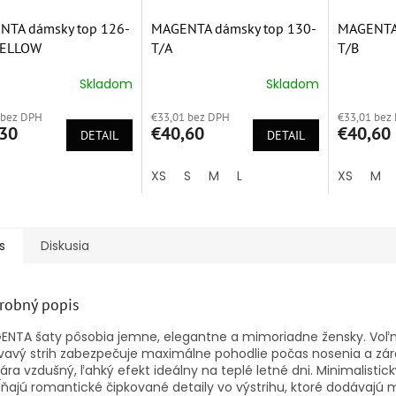
NTA dámsky top 126-
MAGENTA dámsky top 130-
MAGENTA 
YELLOW
T/A
T/B
Skladom
Skladom
erné
Priemerné
Priemern
tenie
hodnotenie
hodnoten
 bez DPH
€33,01 bez DPH
€33,01 bez
ktu
produktu
produktu
30
€40,60
€40,60
DETAIL
je
DETAIL
je
5,0
5,0
z
z
XS
S
M
L
XS
M
5
5
ičiek.
hviezdičiek.
hviezdičie
s
Diskusia
robný popis
ENTA šaty pôsobia jemne, elegantne a mimoriadne žensky. Voľ
vavý strih zabezpečuje maximálne pohodlie počas nosenia a zá
ára vzdušný, ľahký efekt ideálny na teplé letné dni. Minimalistick
ňajú romantické čipkované detaily vo výstrihu, ktoré dodávajú