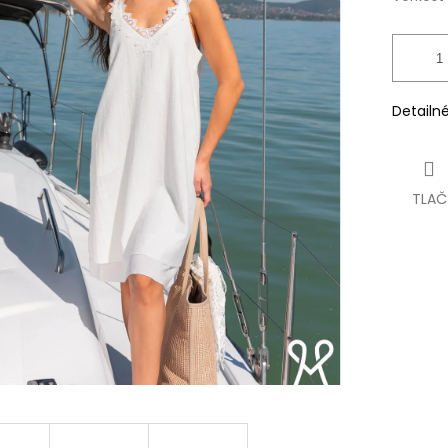
Detailn
TLAČ