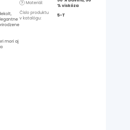
50 % bavlna, 50
?
Materiál
:
% viskóza
Číslo produktu
ekolt,
5-T
v katalógu
:
elegantne
prirodzene
ri mori aj
 a