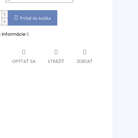
Pridať do košíka
é informácie
OPÝTAŤ SA
STRÁŽIŤ
ZDIEĽAŤ