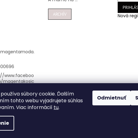
PRIHLÁS
ARCHÍV
Nová regi
@
magentamoda.
100696
://www.faceboo
m/magentakosic
používa súbory cookie. Ďalším
nta_kosice/
Odmietnuť
ím tohto webu vyjadrujete súhlas
948100696
vaním. Viac informácií
tu
.
nie
vyhradené.
Upraviť nastavenie cookies