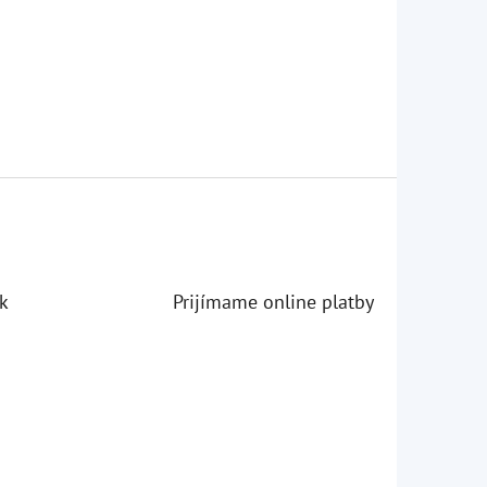
k
Prijímame online platby
iezdičiek.
iezdičiek.