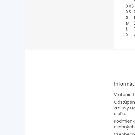
XXS
XS
S
1
M
L
XL
Z
á
p
ä
t
Informác
i
e
Vrátenie 
Odstúpeni
zmluvy uz
diaľku
Podmienk
osobných
Všeobecn