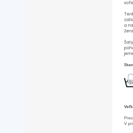
sofi
Tenk
zati
a na
žens
Šaty
poho
jemn
Star
Veľk
Pres
V pr