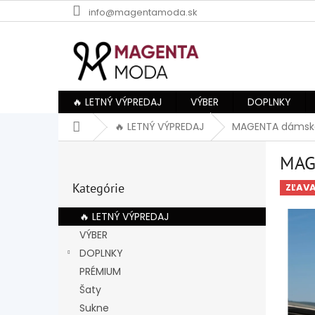
Prejsť
info@magentamoda.sk
na
obsah
🔥 LETNÝ VÝPREDAJ
VÝBER
DOPLNKY
Domov
🔥 LETNÝ VÝPREDAJ
MAGENTA dámske
B
MAG
o
Preskočiť
č
Kategórie
kategórie
ZĽAV
n
ý
🔥 LETNÝ VÝPREDAJ
p
VÝBER
a
DOPLNKY
n
e
PRÉMIUM
l
Šaty
Sukne