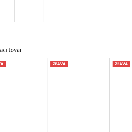
aci tovar
VA
ZĽAVA
ZĽAVA