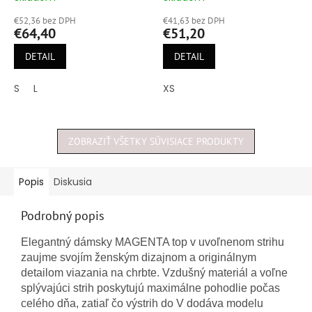
hodnotenie
hodnotenie
€52,36 bez DPH
€41,63 bez DPH
produktu
produktu
€64,40
€51,20
je
je
5,0
5,0
DETAIL
DETAIL
z
z
5
5
S
L
XS
hviezdičiek.
hviezdičiek.
ZOBRAZIŤ VŠETKY SÚVISIACE PRODUKTY
Popis
Diskusia
Podrobný popis
Elegantný dámsky MAGENTA top v uvoľnenom strihu
zaujme svojím ženským dizajnom a originálnym
detailom viazania na chrbte. Vzdušný materiál a voľne
splývajúci strih poskytujú maximálne pohodlie počas
celého dňa, zatiaľ čo výstrih do V dodáva modelu