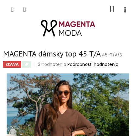
Prejsť
NÁKUP
na
obsah
KOŠÍK
MAGENTA dámsky top 45-T/A
45-T/A/S
Priemerné
3 hodnotenia
Podrobnosti hodnotenia
ZĽAVA
🌿
hodnotenie
produktu
je
5,0
z
5
hviezdičiek.