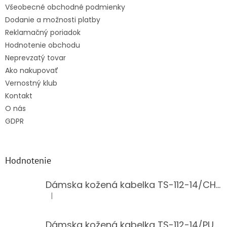
Všeobecné obchodné podmienky
Dodanie a možnosti platby
Reklamačný poriadok
Hodnotenie obchodu
Neprevzatý tovar
Ako nakupovať
Vernostný klub
Kontakt
O nás
GDPR
Hodnotenie
Dámska kožená kabelka TS-112-14/CHOCO
|
Hodnotenie produktu je 5 z 5 hviezdičiek.
Dámska kožená kabelka TS-112-14/PUDER