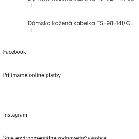
|
Hodnotenie produktu je 5 z 5 hviezdičiek.
Dámska kožená kabelka TS-98-141/GOLD
|
Hodnotenie produktu je 5 z 5 hviezdičiek.
Facebook
Prijímame online platby
Instagram
Sme environmentálne zodpovedný výrobca