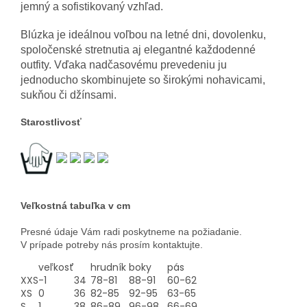
jemný a sofistikovaný vzhľad.
Blúzka je ideálnou voľbou na letné dni, dovolenku,
spoločenské stretnutia aj elegantné každodenné
outfity. Vďaka nadčasovému prevedeniu ju
jednoducho skombinujete so širokými nohavicami,
sukňou či džínsami.
Starostlivosť
Veľkostná tabuľka v cm
Presné údaje Vám radi poskytneme na požiadanie.
V prípade potreby nás prosím kontaktujte.
veľkosť
hrudník
boky
pás
XXS
-1
34
78-81
88-91
60-62
XS
0
36
82-85
92-95
63-65
S
1
38
86-89
96-98
66-69