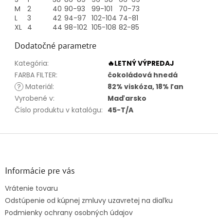
M
2
40
90-93
99-101
70-73
L
3
42
94-97
102-104
74-81
XL
4
44
98-102
105-108
82-85
Dodatočné parametre
Kategória
:
🔥LETNÝ VÝPREDAJ
FARBA FILTER
:
čokoládová hnedá
?
Materiál
:
82% viskóza, 18% ľan
Vyrobené v
:
Maďarsko
Číslo produktu v katalógu
:
45-T/A
Z
á
p
ä
Informácie pre vás
t
Vrátenie tovaru
i
Odstúpenie od kúpnej zmluvy uzavretej na diaľku
e
Podmienky ochrany osobných údajov