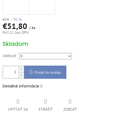
€74
–30 %
€51,80
/ ks
€42,11 bez DPH
Jednotková
Skladom
cena:
Veľkosť
Pridať do košíka
Detailné informácie
OPÝTAŤ SA
STRÁŽIŤ
ZDIEĽAŤ