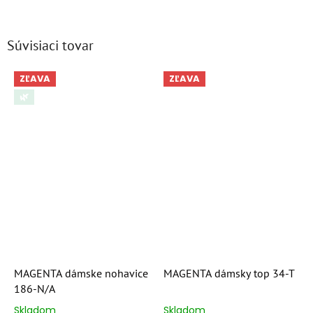
Súvisiaci tovar
ZĽAVA
ZĽAVA
🌿
MAGENTA dámske nohavice
MAGENTA dámsky top 34-T
186-N/A
Skladom
Skladom
Priemerné
Priemerné