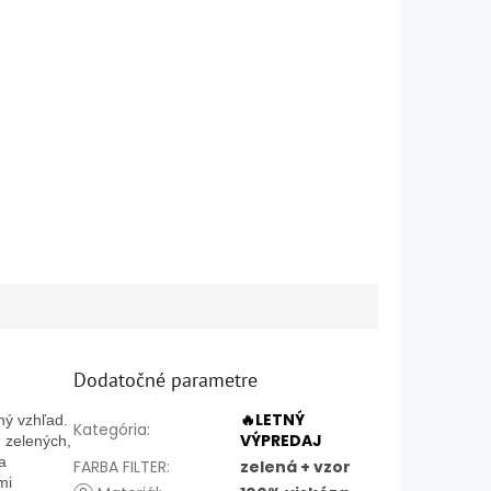
Dodatočné parametre
🔥LETNÝ
ný vzhľad.
Kategória
:
VÝPREDAJ
 zelených,
a
FARBA FILTER
:
zelená + vzor
mi