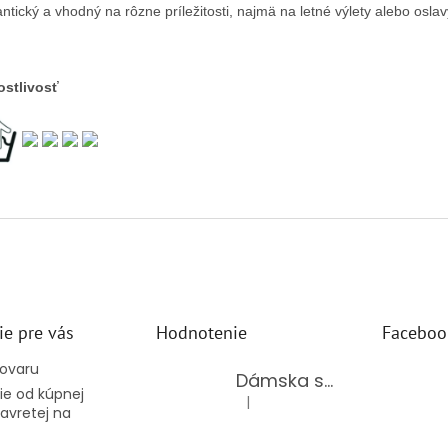
ntický a vhodný na rôzne príležitosti, najmä na letné výlety alebo osla
ostlivosť
ie pre vás
Hodnotenie
Faceboo
tovaru
Dámska súprava 62875/BLACK
e od kúpnej
|
Hodnotenie produktu je 5 z 5 hv
avretej na