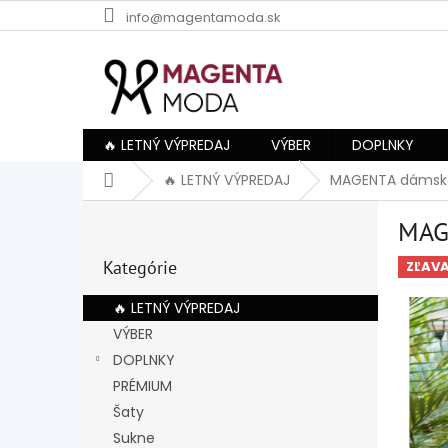
Prejsť
info@magentamoda.sk
na
obsah
🔥 LETNÝ VÝPREDAJ
VÝBER
DOPLNKY
Domov
🔥 LETNÝ VÝPREDAJ
MAGENTA dámska
B
MAG
o
Preskočiť
č
Kategórie
kategórie
ZĽAV
n
ý
🔥 LETNÝ VÝPREDAJ
p
VÝBER
a
DOPLNKY
n
e
PRÉMIUM
l
Šaty
Sukne