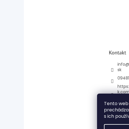
Kontakt
info
sk
0948
https
k.co
e
Tento web 
mage
prechádzan
+421
s ich použí