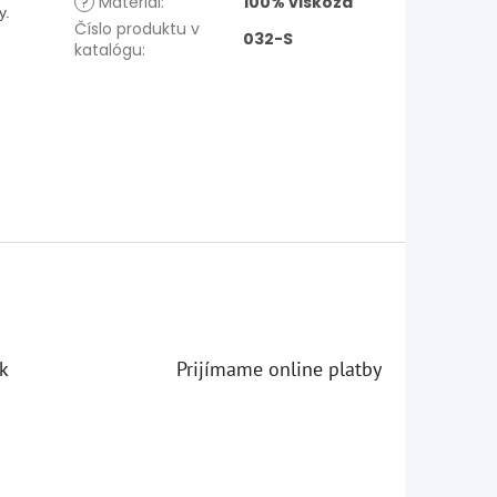
?
Materiál
:
100% viskóza
vy.
Číslo produktu v
032-S
katalógu
:
k
Prijímame online platby
iezdičiek.