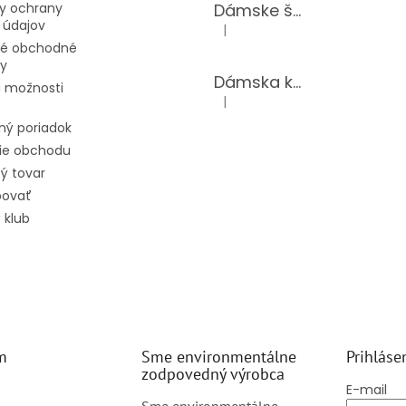
Dámske šaty 62888/BLUE
y ochrany
 údajov
|
Hodnotenie produktu je 5 z 5 hv
é obchodné
y
Dámska kožená kabelka TS-112-14/CHOCO
 možnosti
|
Hodnotenie produktu je 5 z 5 hv
ný poriadok
ie obchodu
ý tovar
povať
 klub
m
Sme environmentálne
Prihláse
zodpovedný výrobca
E-mail