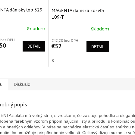
NTA dámsky top 529-
MAGENTA dámska košeľa
109-T
Skladom
Skladom
erné
Priemerné
tenie
hodnotenie
 bez DPH
ktu
€42,28 bez DPH
produktu
50
€52
DETAIL
je
DETAIL
5,0
z
S
5
ičiek.
hviezdičiek.
s
Diskusia
robný popis
NTA sukňa má voľný strih, s vreckami, čo zaisťuje pohodlie a elegant
dobená farebným vzorom pripomínajúcim listy a prírodu, s kombináciou
ch a hnedých odtieňov. V páse sa nachádza elastická časť so šnúrkou n
hnutie, čo umožňuje prispôsobenie veľkosti. Celkový dizajn sukne je veľ