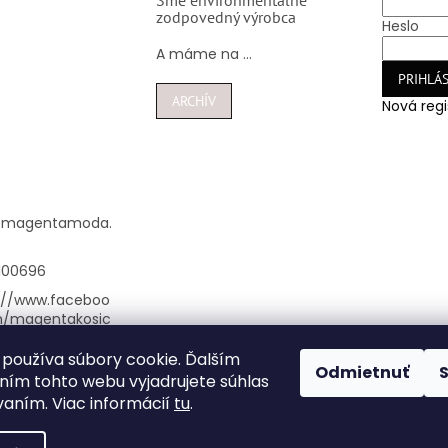
Sme environmentálne
zodpovedný výrobca
Heslo
A máme na ...
PRIHLÁS
ARCHÍV
Nová regi
@
magentamoda.
100696
://www.faceboo
m/magentakosic
používa súbory cookie. Ďalším
nta_kosice/
Odmietnuť
ím tohto webu vyjadrujete súhlas
948100696
vaním. Viac informácií
tu
.