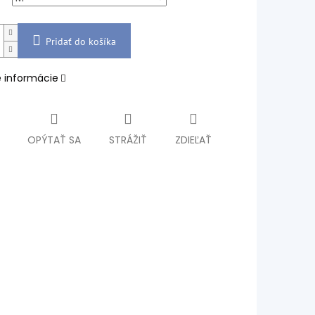
Pridať do košíka
é informácie
OPÝTAŤ SA
STRÁŽIŤ
ZDIEĽAŤ