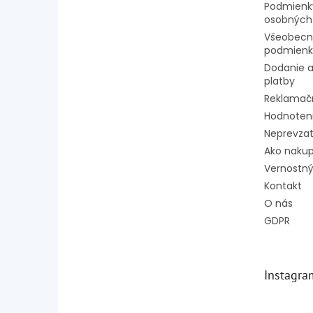
Podmienk
osobných
Všeobecn
podmienk
Dodanie a
platby
Reklamač
Hodnoten
Neprevzat
Ako naku
Vernostný
Kontakt
O nás
GDPR
Instagra