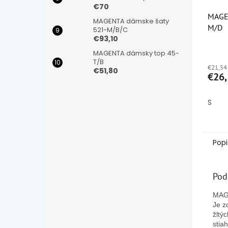
€70
MAGE
MAGENTA dámske šaty
M/D
521-M/B/C
€93,10
Priem
MAGENTA dámsky top 45-
hodno
T/B
€21,54
produ
€51,80
€26,
je
5,0
z
S
5
hviezd
Popi
Pod
MAGE
Je z
žltý
stia