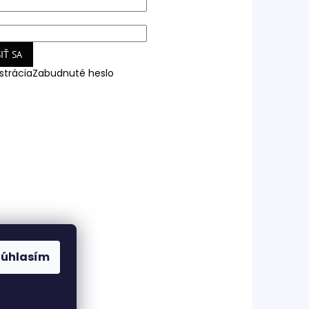
IŤ SA
strácia
Zabudnuté heslo
Súhlasím