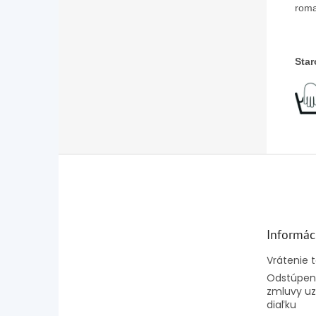
roma
Star
Z
á
p
ä
t
Informác
i
e
Vrátenie 
Odstúpeni
zmluvy uz
diaľku