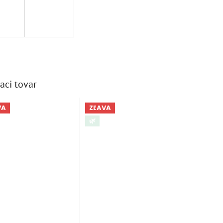
aci tovar
VA
ZĽAVA
🌿