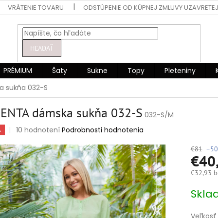
VRÁTENIE TOVARU
ODSTÚPENIE OD KÚPNEJ ZMLUVY UZAVRETEJ
HĽADAŤ
PRÉMIUM
Šaty
Sukne
Topy
Pleteniny
 sukňa 032-S
ENTA dámska sukňa 032-S
032-S/M
Priemerné
10 hodnotení
Podrobnosti hodnotenia
A
hodnotenie
produktu
€81
–50
€40
je
4,6
€32,93 b
z
5
Jednotko
Skla
hviezdičiek.
cena:
Veľkosť