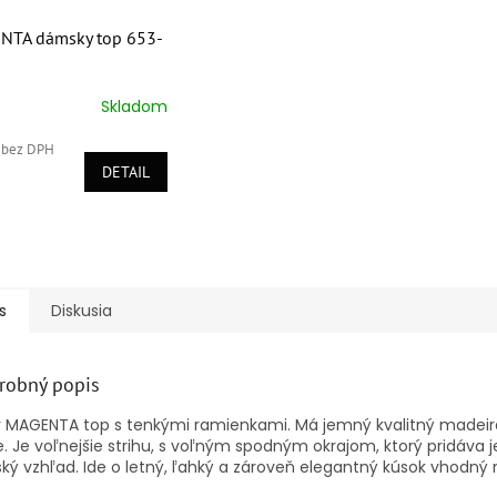
NTA dámsky top 653-
Skladom
erné
tenie
 bez DPH
ktu
DETAIL
ičiek.
s
Diskusia
robný popis
y MAGENTA top s tenkými ramienkami. Má jemný kvalitný madeir
e. Je voľnejšie strihu, s voľným spodným okrajom, ktorý pridáva 
ký vzhľad. Ide o letný, ľahký a zároveň elegantný kúsok vhodný 