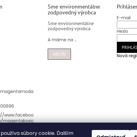
m
Sme environmentálne
Prihláse
zodpovedný výrobca
E-mail
Sme environmentálne
zodpovedný výrobca
Heslo
A máme na ...
PRIHLÁS
ARCHÍV
Nová regi
@
magentamoda.
100696
://www.faceboo
m/magentakosic
používa súbory cookie. Ďalším
nta_kosice/