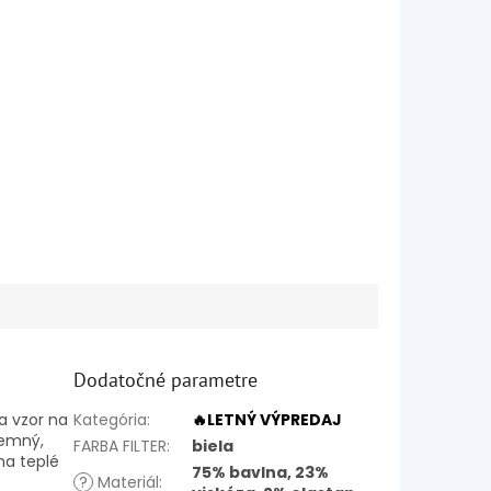
Dodatočné parametre
a vzor na
Kategória
:
🔥LETNÝ VÝPREDAJ
jemný,
FARBA FILTER
:
biela
na teplé
75% bavlna, 23%
?
Materiál
: