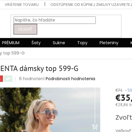
VRÁTENIE TOVARU
ODSTÚPENIE OD KÚPNEJ ZMLUVY UZAVRETEJ
HĽADAŤ
PRÉMIUM
Šaty
Sukne
Topy
Pleteniny
 top 599-G
ENTA dámsky top 599-G
Priemerné
6 hodnotení
Podrobnosti hodnotenia
A
🌿
hodnotenie
produktu
€71
–50
€35
je
4,7
€28,86 b
z
5
Jednotko
Zvoľt
hviezdičiek.
cena:
Veľkosť