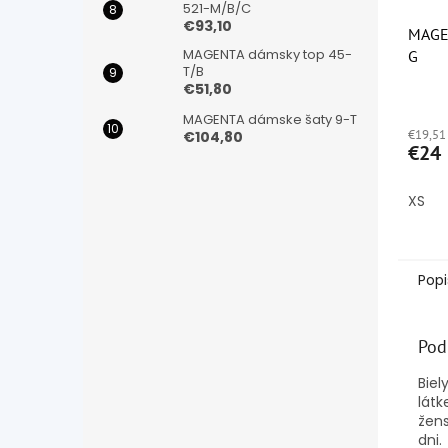
521-M/B/C
€93,10
MAGE
MAGENTA dámsky top 45-
G
T/B
€51,80
Priem
hodno
MAGENTA dámske šaty 9-T
€19,51
produ
€104,80
€24
je
4,9
z
XS
5
hviezd
Popi
Pod
Biel
látk
žens
dni.