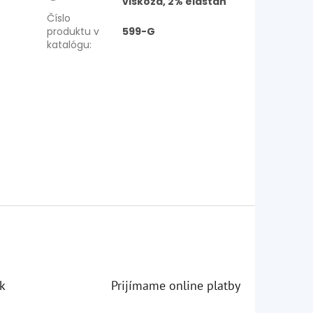
viskóza, 2% elastan
Číslo
produktu v
599-G
katalógu
:
k
Prijímame online platby