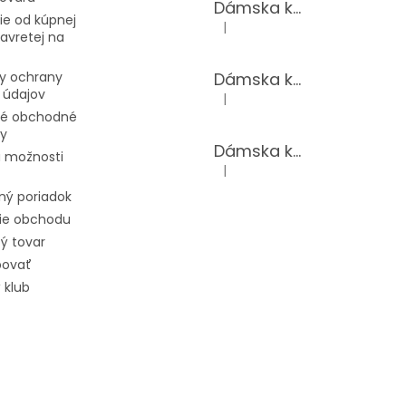
Dámska kožená kabelka TS-112-14/CHOCO
e od kúpnej
|
Hodnotenie produktu je 5 z 5 hv
avretej na
Dámska kožená kabelka TS-112-14/PUDER
y ochrany
 údajov
|
Hodnotenie produktu je 5 z 5 hv
é obchodné
y
Dámska kožená kabelka TS-98-141/GOLD
 možnosti
|
Hodnotenie produktu je 5 z 5 hv
ný poriadok
ie obchodu
ý tovar
povať
 klub