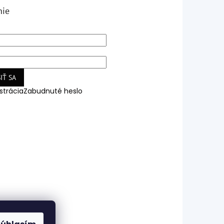
nie
IŤ SA
strácia
Zabudnuté heslo