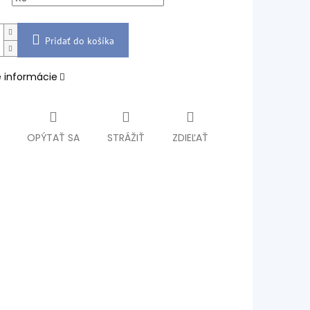
Pridať do košíka
é informácie
OPÝTAŤ SA
STRÁŽIŤ
ZDIEĽAŤ