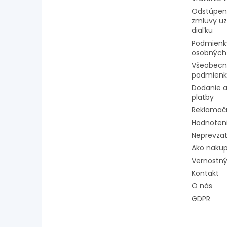
Odstúpeni
zmluvy uz
diaľku
Podmienk
osobných
Všeobecn
podmienk
Dodanie a
platby
Reklamač
Hodnoten
Neprevzat
Ako naku
Vernostný
Kontakt
O nás
GDPR