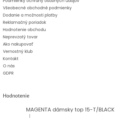
Podmienky ochrany osobných údajov
Všeobecné obchodné podmienky
Dodanie a možnosti platby
Reklamačný poriadok
Hodnotenie obchodu
Neprevzatý tovar
Ako nakupovať
Vernostný klub
Kontakt
O nás
GDPR
Hodnotenie
MAGENTA dámsky top 15-T/BLACK
|
Hodnotenie produktu je 5 z 5 hviezdičiek.