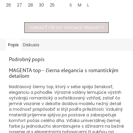
5
5
26
27
28
30
25
S
M
L
hviezdičiek.
hviezdičiek.
ZOBRAZIŤ VŠETKY SÚVISIACE PRODUKTY
Popis
Diskusia
Podrobný popis
MAGENTA top– čierna elegancia s romantickým
detailom
Nadčasový čierny top, ktorý v sebe spája ženskosť,
eleganciu a pohodlie. Výrazné volány lemujúce výstrih
vytvárajú romantický a sofistikovaný vzhľad, zatiaľ čo
jemné viazanie v dekolte dodáva modelu nežný detail
a možnosť prispôsobiť si štýl podľa príležitosti. Vzdušný
materiál príjemne splýva po postave a zabezpečuje
komfort počas celého dňa. Vďaka univerzálnej čiernej
farbe ju jednoducho skombinujete s džínsami na bežné
nosenie aj s elegantnými nohavicami či sukňou na