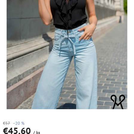
€57
–20 %
€45,60
/ ks