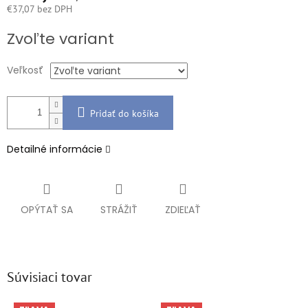
€37,07 bez DPH
Jednotková
Zvoľte variant
cena:
Veľkosť
Pridať do košíka
Detailné informácie
OPÝTAŤ SA
STRÁŽIŤ
ZDIEĽAŤ
Súvisiaci tovar