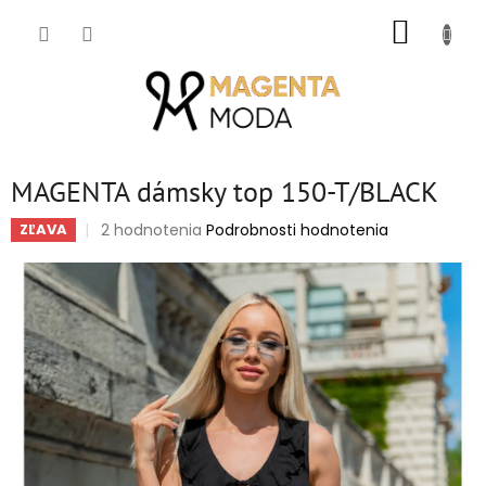
Prejsť
NÁKUP
na
obsah
KOŠÍK
MAGENTA dámsky top 150-T/BLACK
Priemerné
2 hodnotenia
Podrobnosti hodnotenia
ZĽAVA
hodnotenie
produktu
je
5,0
z
5
hviezdičiek.