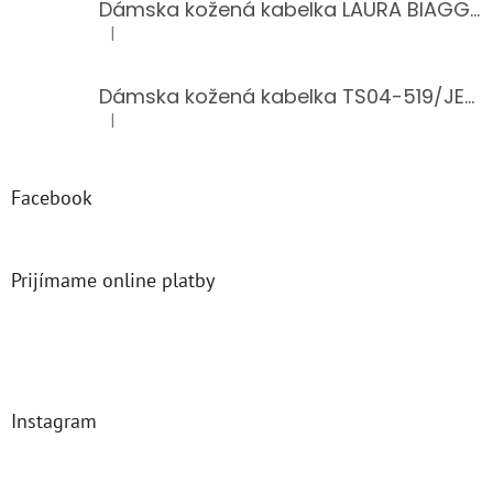
Dámska kožená kabelka LAURA BIAGGI 944-PINK
|
Hodnotenie produktu je 5 z 5 hviezdičiek.
Dámska kožená kabelka TS04-519/JEANS BLUE
|
Hodnotenie produktu je 5 z 5 hviezdičiek.
Facebook
Prijímame online platby
Instagram