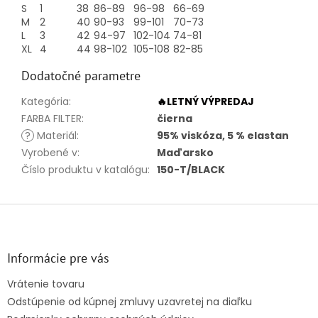
S
1
38
86-89
96-98
66-69
M
2
40
90-93
99-101
70-73
L
3
42
94-97
102-104
74-81
XL
4
44
98-102
105-108
82-85
Dodatočné parametre
Kategória
:
🔥LETNÝ VÝPREDAJ
FARBA FILTER
:
čierna
?
Materiál
:
95% viskóza, 5 % elastan
Vyrobené v
:
Maďarsko
Číslo produktu v katalógu
:
150-T/BLACK
Z
á
p
ä
Informácie pre vás
t
Vrátenie tovaru
i
Odstúpenie od kúpnej zmluvy uzavretej na diaľku
e