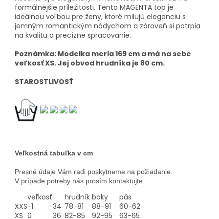
formálnejšie príležitosti. Tento MAGENTA top je
ideálnou voľbou pre ženy, ktoré milujú eleganciu s
jemným romantickým nádychom a zároveň si potrpia
na kvalitu a precízne spracovanie.
Poznámka: Modelka meria 169 cm a má na sebe
veľkosť XS. Jej obvod hrudníka je 80 cm.
STAROSTLIVOSŤ
Veľkostná tabuľka v cm
Presné údaje Vám radi poskytneme na požiadanie.
V prípade potreby nás prosím kontaktujte.
veľkosť
hrudník
boky
pás
XXS
-1
34
78-81
88-91
60-62
XS
0
36
82-85
92-95
63-65