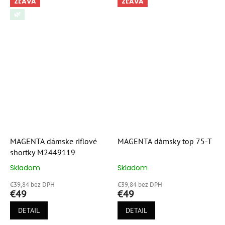
ZĽAVA
ZĽAVA
🌿
MAGENTA dámske riflové
MAGENTA dámsky top 75-T
shortky M2449119
Skladom
Skladom
Priemerné
Priemerné
hodnotenie
hodnotenie
€39,84 bez DPH
€39,84 bez DPH
produktu
produktu
€49
€49
je
je
5,0
5,0
DETAIL
DETAIL
z
z