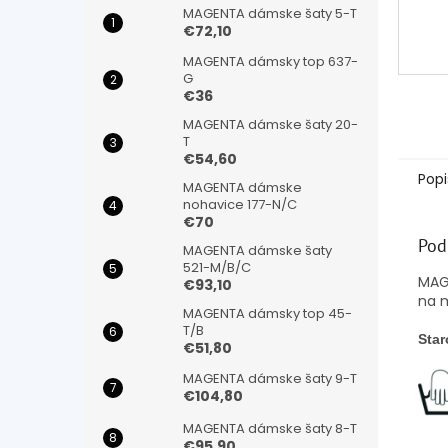
MAGENTA dámske šaty 5-T
€72,10
MAGENTA dámsky top 637-
G
€36
MAGENTA dámske šaty 20-
T
€54,60
Popi
MAGENTA dámske
nohavice 177-N/C
€70
Pod
MAGENTA dámske šaty
521-M/B/C
MAG
€93,10
na 
MAGENTA dámsky top 45-
T/B
Star
€51,80
MAGENTA dámske šaty 9-T
€104,80
MAGENTA dámske šaty 8-T
€95,90