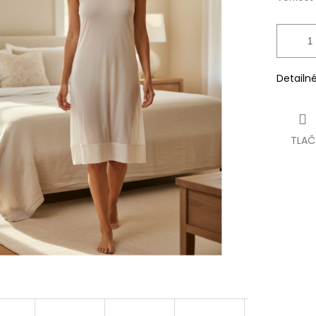
Detailn
TLAČ