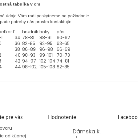
ostná tabuľka v cm
né údaje Vám radi poskytneme na požiadanie.
ípade potreby nás prosím kontaktujte.
veľkosť
hrudník
boky
pás
-1
34
78-81
88-91
60-62
0
36
82-85
92-95
63-65
38
86-89
96-98
66-69
2
40
90-93
99-101
70-73
3
42
94-97
102-104
74-81
4
44
98-102
105-108
82-85
ie pre vás
Hodnotenie
Faceboo
tovaru
Dámska kožená kabelka TS-112-14/CHOCO
e od kúpnej