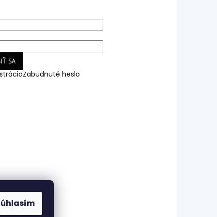
IŤ SA
strácia
Zabudnuté heslo
Súhlasím