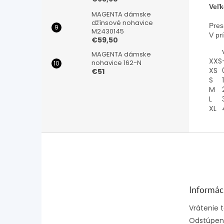
Veľk
MAGENTA dámske
džínsové nohavice
Pres
M2430145
V pr
€59,50
MAGENTA dámske
XXS
nohavice 162-N
XS
€51
S
1
M
L
XL
Z
á
p
ä
t
Informác
i
e
Vrátenie 
Odstúpeni