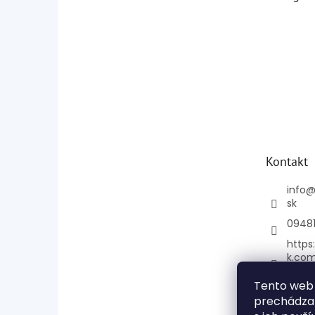
Kontakt
info
sk
0948
https
k.co
e
Tento web 
mage
prechádzan
+421