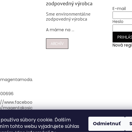
zodpovedný výrobca
E-mail
Sme environmentálne
zodpovedný výrobca
Heslo
A máme na ...
PRIHLÁS
ARCHÍV
Nová regi
@
magentamoda.
100696
://www.faceboo
m/magentakosic
používa súbory cookie. Ďalším
nta_kosice/
Odmietnuť
ím tohto webu vyjadrujete súhlas
948100696