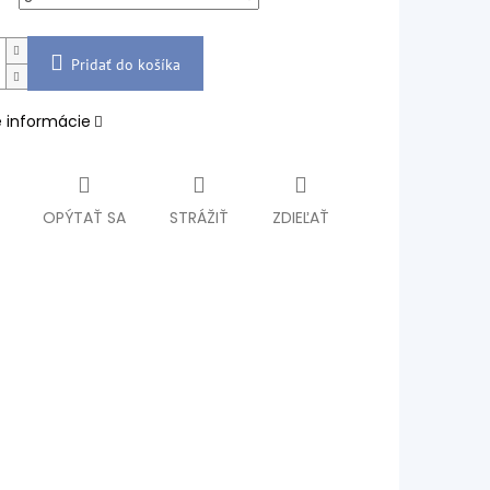
Pridať do košíka
é informácie
OPÝTAŤ SA
STRÁŽIŤ
ZDIEĽAŤ