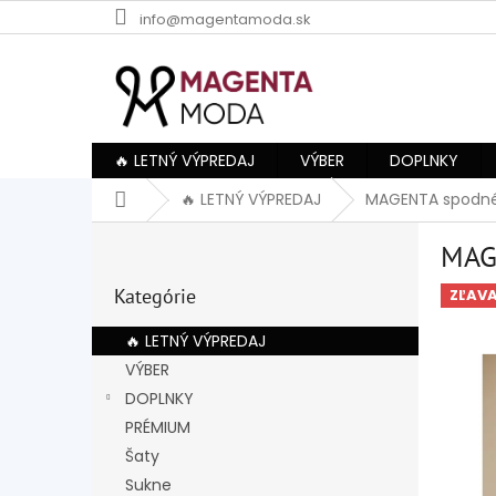
Prejsť
info@magentamoda.sk
na
obsah
🔥 LETNÝ VÝPREDAJ
VÝBER
DOPLNKY
Domov
🔥 LETNÝ VÝPREDAJ
MAGENTA spodné
B
MAG
o
Preskočiť
č
Kategórie
kategórie
ZĽAV
n
ý
🔥 LETNÝ VÝPREDAJ
p
VÝBER
a
DOPLNKY
n
e
PRÉMIUM
l
Šaty
Sukne