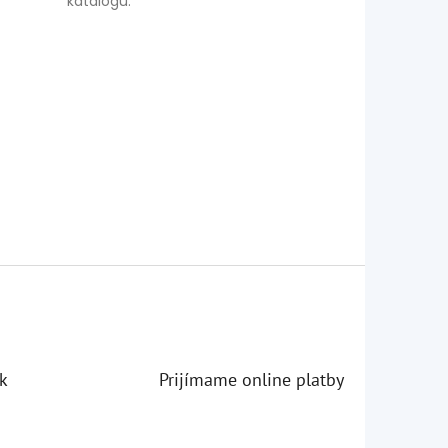
katalógu
:
k
Prijímame online platby