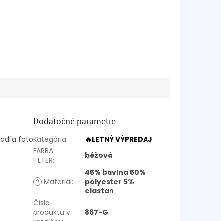
Dodatočné parametre
odľa foto
Kategória
:
🔥LETNÝ VÝPREDAJ
FARBA
béžová
FILTER
:
45% bavlna 50%
?
Materiál
:
polyester 5%
elastan
Číslo
produktu v
867-G