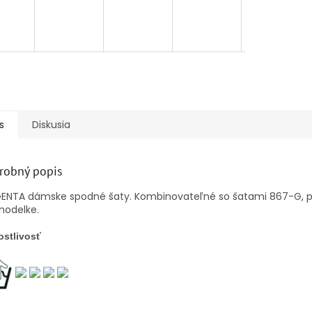
s
Diskusia
robný popis
ENTA dámske spodné šaty. Kombinovateľné so šatami 867-G, p
modelke.
ostlivosť