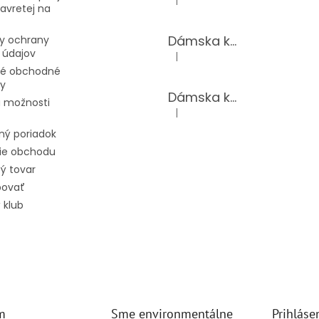
|
Hodnotenie produktu je 5 z 5 hv
avretej na
Dámska kožená kabelka TS-112-14/PUDER
y ochrany
 údajov
|
Hodnotenie produktu je 5 z 5 hv
é obchodné
y
Dámska kožená kabelka TS-98-141/GOLD
 možnosti
|
Hodnotenie produktu je 5 z 5 hv
ný poriadok
ie obchodu
ý tovar
povať
 klub
m
Sme environmentálne
Prihláse