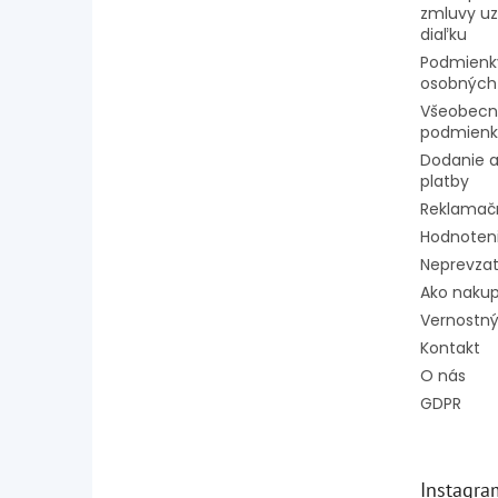
zmluvy uz
diaľku
Podmienk
osobných
Všeobecn
podmienk
Dodanie a
platby
Reklamač
Hodnoten
Neprevzat
Ako naku
Vernostný
Kontakt
O nás
GDPR
Instagra