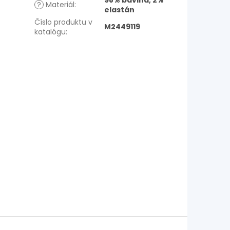
98% bavlna, 2%
?
Materiál
:
elastán
Číslo produktu v
M2449119
katalógu
: