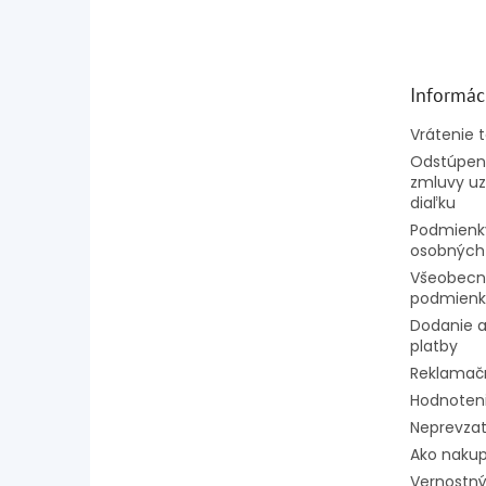
á
p
ä
t
Informác
i
e
Vrátenie 
Odstúpeni
zmluvy uz
diaľku
Podmienk
osobných
Všeobecn
podmienk
Dodanie a
platby
Reklamač
Hodnoten
Neprevzat
Ako naku
Vernostný