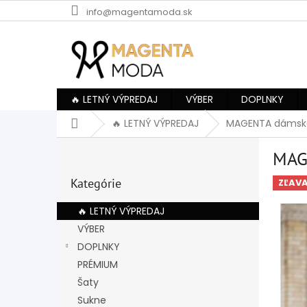
Prejsť
info@magentamoda.sk
na
obsah
🔥 LETNÝ VÝPREDAJ
VÝBER
DOPLNKY
Domov
🔥 LETNÝ VÝPREDAJ
MAGENTA dámske 
B
MAG
o
Preskočiť
č
Kategórie
kategórie
ZĽAV
n
ý
🔥 LETNÝ VÝPREDAJ
p
VÝBER
a
DOPLNKY
n
e
PRÉMIUM
l
Šaty
Sukne