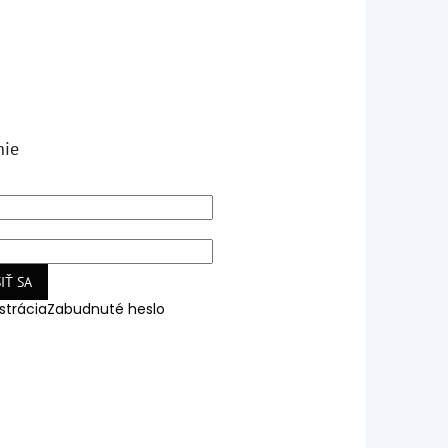
nie
IŤ SA
strácia
Zabudnuté heslo