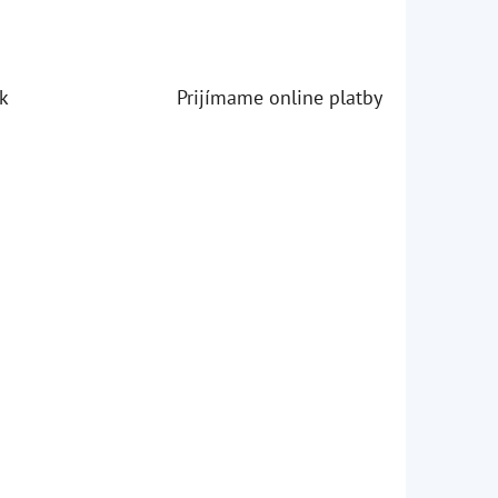
k
Prijímame online platby
iezdičiek.
iezdičiek.
iezdičiek.