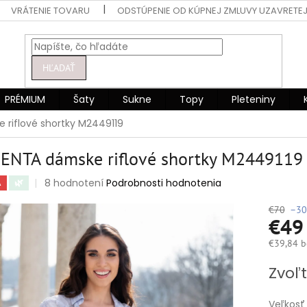
VRÁTENIE TOVARU
ODSTÚPENIE OD KÚPNEJ ZMLUVY UZAVRETEJ
HĽADAŤ
PRÉMIUM
Šaty
Sukne
Topy
Pleteniny
riflové shortky M2449119
ENTA dámske riflové shortky M2449119
Priemerné
8 hodnotení
Podrobnosti hodnotenia
A
🌿
hodnotenie
produktu
€70
–30
€4
je
5,0
€39,84 b
z
5
Jednotko
Zvoľt
hviezdičiek.
cena:
Veľkosť