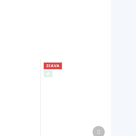
ZĽAVA
🌿
Ďalší
produkt