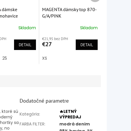
 dámske
MAGENTA dámsky top 870-
 nohavice
G/A/PINK
5
Skladom
Skladom
é
Priemerné
ie
hodnotenie
 DPH
€21,95 bez DPH
produktu
€27
DETAIL
je
DETAIL
5,0
z
25
XS
5
k.
hviezdičiek.
Dodatočné parametre
 ktoré sú
🔥LETNÝ
Kategória
:
moderný
VÝPREDAJ
Shortky sa
FARBA FILTER
:
modrá denim
y, no