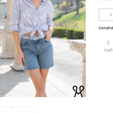
Detailn
TLAČ