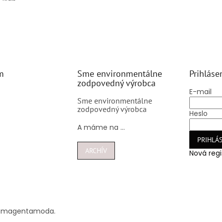
m
Sme environmentálne
Prihláse
zodpovedný výrobca
E-mail
Sme environmentálne
zodpovedný výrobca
Heslo
A máme na ...
PRIHLÁS
ARCHÍV
Nová regi
@
magentamoda.