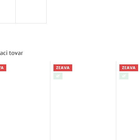
aci tovar
VA
ZĽAVA
ZĽAVA
🌿
🌿