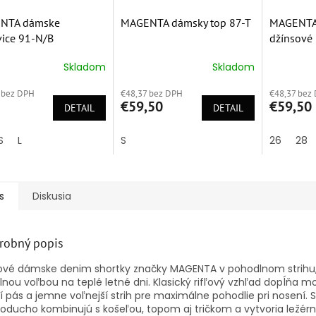
NTA dámske
MAGENTA dámsky top 87-T
MAGENTA
ice 91-N/B
džínsové
M243014
Skladom
Skladom
erné
Priemerné
Priemern
tenie
hodnotenie
hodnoten
 bez DPH
€48,37 bez DPH
€48,37 bez
ktu
produktu
produktu
€59,50
€59,50
DETAIL
je
DETAIL
je
5,0
5,0
z
z
S
L
S
26
28
5
5
ičiek.
hviezdičiek.
hviezdičie
s
Diskusia
robný popis
ové dámske denim shortky značky MAGENTA v pohodlnom strihu,
lnou voľbou na teplé letné dni. Klasický rifľový vzhľad dopĺňa 
í pás a jemne voľnejší strih pre maximálne pohodlie pri nosení. 
oducho kombinujú s košeľou, topom aj tričkom a vytvoria ležérn