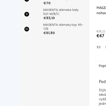
€70
MAGE
MAGENTA dámske šaty
nohav
521-M/B/C
€93,10
Priem
MAGENTA dámsky top 45-
hodno
T/B
€38,21
produ
€51,80
€47
je
4,5
z
XS
5
hviezd
Popi
Pod
Štýl
ideá
vyšš
jedn