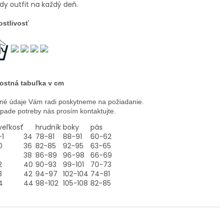
dy outfit na každý deň.
ostlivosť
ostná tabuľka v cm
né údaje Vám radi poskytneme na požiadanie.
ípade potreby nás prosím kontaktujte.
veľkosť
hrudník
boky
pás
-1
34
78-81
88-91
60-62
0
36
82-85
92-95
63-65
38
86-89
96-98
66-69
2
40
90-93
99-101
70-73
3
42
94-97
102-104
74-81
4
44
98-102
105-108
82-85