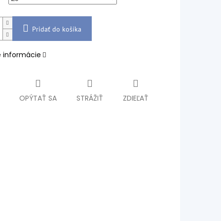
Pridať do košíka
é informácie
OPÝTAŤ SA
STRÁŽIŤ
ZDIEĽAŤ