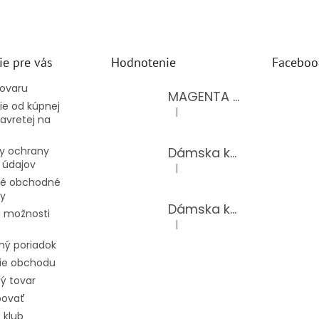
ie pre vás
Hodnotenie
Faceboo
tovaru
MAGENTA dámsky top 15-T/BLACK
e od kúpnej
|
Hodnotenie produktu je 5 z 5 hv
avretej na
Dámska kožená kabelka LAURA BIAGGI 944-PINK
y ochrany
 údajov
|
Hodnotenie produktu je 5 z 5 hv
é obchodné
y
Dámska kožená kabelka TS04-519/JEANS BLUE
 možnosti
|
Hodnotenie produktu je 5 z 5 hv
ný poriadok
ie obchodu
ý tovar
povať
 klub