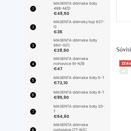
MAGENTA dámske šaty
488-M/D
€48,50
MAGENTA dámsky top 637-
G
€36
MAGENTA dámske šaty
660-G/C
Súvisi
€28,50
MAGENTA dámske
ZĽA
nohavice 91-N/B
€47
🌿
MAGENTA dámske šaty 5-T
€72,10
MAGENTA dámske šaty 8-T
€95,90
MAGENTA dámske šaty 20-
T
€54,60
MAGENTA dámske
nohavice 177-N/C