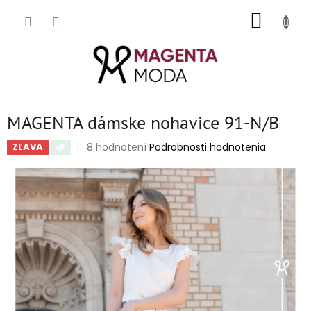
Prejsť
NÁKUP
na
obsah
KOŠÍK
MAGENTA dámske nohavice 91-N/B
Priemerné
8 hodnotení
Podrobnosti hodnotenia
ZĽAVA
🌿
hodnotenie
produktu
je
4,5
z
5
hviezdičiek.