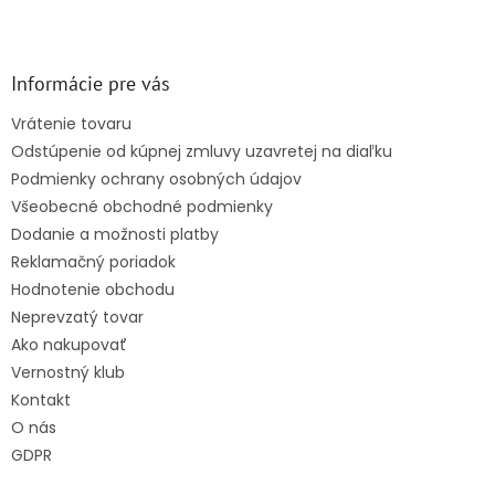
Z
á
p
ä
Informácie pre vás
t
Vrátenie tovaru
i
Odstúpenie od kúpnej zmluvy uzavretej na diaľku
e
Podmienky ochrany osobných údajov
Všeobecné obchodné podmienky
Dodanie a možnosti platby
Reklamačný poriadok
Hodnotenie obchodu
Neprevzatý tovar
Ako nakupovať
Vernostný klub
Kontakt
O nás
GDPR