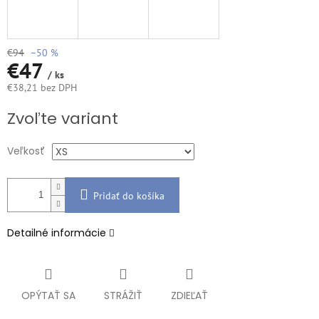
€94
–50 %
€47
/ ks
€38,21 bez DPH
Jednotková
Zvoľte variant
cena:
Veľkosť
Pridať do košíka
Detailné informácie
OPÝTAŤ SA
STRÁŽIŤ
ZDIEĽAŤ