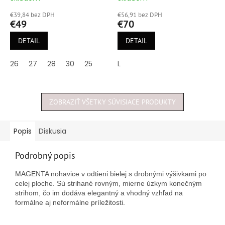
hodnotenie
hodnotenie
€39,84 bez DPH
€56,91 bez DPH
produktu
produktu
€49
€70
je
je
5,0
5,0
DETAIL
DETAIL
z
z
5
5
26
27
28
30
25
L
hviezdičiek.
hviezdičiek.
ZOBRAZIŤ VŠETKY SÚVISIACE PRODUKTY
Popis
Diskusia
Podrobný popis
MAGENTA nohavice v odtieni bielej s drobnými výšivkami po
celej ploche. Sú strihané rovným, mierne úzkym konečným
strihom, čo im dodáva elegantný a vhodný vzhľad na
formálne aj neformálne príležitosti.