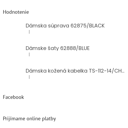
Hodnotenie
Dámska súprava 62875/BLACK
|
Hodnotenie produktu je 5 z 5 hviezdičiek.
Dámske šaty 62888/BLUE
|
Hodnotenie produktu je 5 z 5 hviezdičiek.
Dámska kožená kabelka TS-112-14/CHOCO
|
Hodnotenie produktu je 5 z 5 hviezdičiek.
Facebook
Prijímame online platby