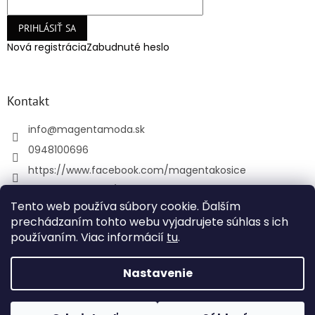
PRIHLÁSIŤ SA
Nová registrácia
Zabudnuté heslo
Kontakt
info
@
magentamoda.sk
0948100696
https://www.facebook.com/magentakosice
magenta_kosice/
Tento web používa súbory cookie. Ďalším
+421948100696
prechádzaním tohto webu vyjadrujete súhlas s ich
používaním. Viac informácií
tu
.
Vytvoril Shoptet
Nastavenie
Copyright 2026
MAGENTAMODA
. Všetky práva