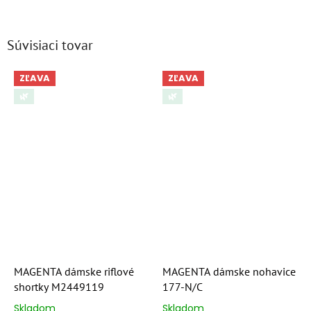
Súvisiaci tovar
ZĽAVA
ZĽAVA
🌿
🌿
MAGENTA dámske riflové
MAGENTA dámske nohavice
shortky M2449119
177-N/C
Skladom
Skladom
Priemerné
Priemerné