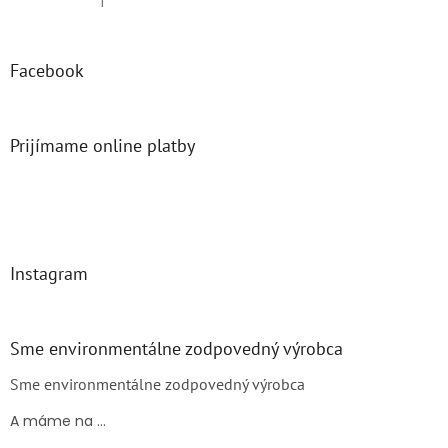
Hodnotenie produktu je 5 z 5 hviezdičiek.
Facebook
Prijímame online platby
Instagram
Sme environmentálne zodpovedný výrobca
Sme environmentálne zodpovedný výrobca
A máme na ...