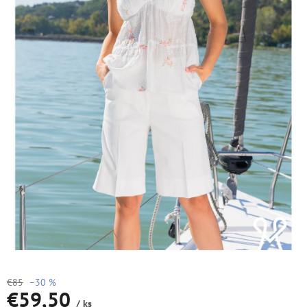
€85
–30 %
€59,50
/ ks