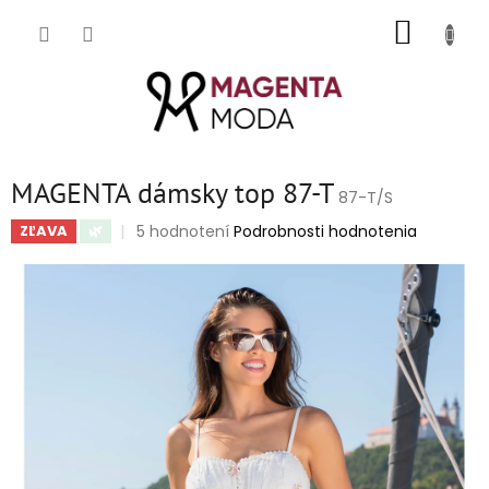
Prejsť
NÁKUP
na
obsah
KOŠÍK
MAGENTA dámsky top 87-T
87-T/S
Priemerné
5 hodnotení
Podrobnosti hodnotenia
ZĽAVA
🌿
hodnotenie
produktu
je
5,0
z
5
hviezdičiek.