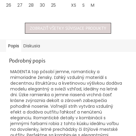
5
5
26
27
28
30
25
XS
S
M
hviezdičiek.
hviezdičiek.
ZOBRAZIŤ VŠETKY SÚVISIACE PRODUKTY
Popis
Diskusia
Podrobný popis
MAGENTA top pôsobí jemne, romanticky a
mimoriadne žensky. Ľahký vzdušný materiál s
decentnou štruktúrou a kvetinovou výšivkou dodáva
modelu elegantný a svieži vzhľad, ideálny na letné
dni. Úzke ramienka a jemne riasená vrchná časť
krásne zvýraznia dekolt a zároveň zabezpečia
pohodlné nosenie. Voľnejší strih vytvára vzdušný
efekt a dodáva outfitu ľahkosť a nenútenú
eleganciu. Romantické detaily v kombinácii s
jemnými farbami robia z tohto kúsku ideálnu voľbu
na dovolenky, letné prechádzky či štýlové mestské
outfity. Perfektne sa kombinuje s elegantnými