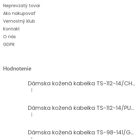
Neprevzatý tovar
Ako nakupovať
Vernostný klub
Kontakt
O nás
GDPR
Hodnotenie
Dámska kožená kabelka TS-112-14/CHOCO
|
Hodnotenie produktu je 5 z 5 hviezdičiek.
Dámska kožená kabelka TS-112-14/PUDER
|
Hodnotenie produktu je 5 z 5 hviezdičiek.
Dámska kožená kabelka TS-98-141/GOLD
|