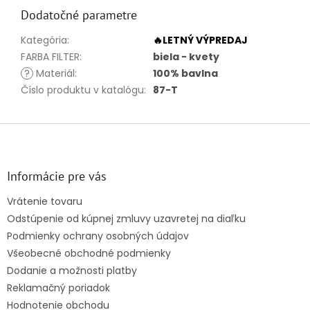
Dodatočné parametre
Kategória
:
🔥LETNÝ VÝPREDAJ
FARBA FILTER
:
biela - kvety
?
Materiál
:
100% bavlna
Číslo produktu v katalógu
:
87-T
Z
á
p
ä
Informácie pre vás
t
Vrátenie tovaru
i
Odstúpenie od kúpnej zmluvy uzavretej na diaľku
e
Podmienky ochrany osobných údajov
Všeobecné obchodné podmienky
Dodanie a možnosti platby
Reklamačný poriadok
Hodnotenie obchodu