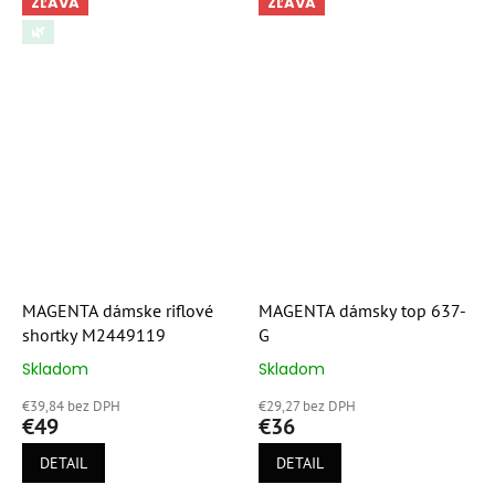
ZĽAVA
ZĽAVA
🌿
MAGENTA dámske riflové
MAGENTA dámsky top 637-
shortky M2449119
G
Skladom
Skladom
Priemerné
Priemerné
hodnotenie
hodnotenie
€39,84 bez DPH
€29,27 bez DPH
produktu
produktu
€49
€36
je
je
5,0
5,0
DETAIL
DETAIL
z
z