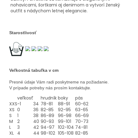
nohavicami, šortkami aj denimom a vytvorí ženský
outfit s nádychom letnej elegancie.
Starostlivosť
Veľkostná tabuľka v cm
Presné údaje Vám radi poskytneme na požiadanie.
V prípade potreby nás prosím kontaktujte.
veľkosť
hrudník
boky
pás
XXS
-1
34
78-81
88-91
60-62
XS
0
36
82-85
92-95
63-65
S
1
38
86-89
96-98
66-69
M
2
40
90-93
99-101
70-73
L
3
42
94-97
102-104
74-81
XL
4
44
98-102
105-108
82-85