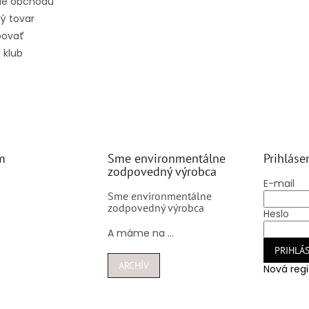
ie obchodu
ý tovar
povať
 klub
m
Sme environmentálne
Prihláse
zodpovedný výrobca
E-mail
Sme environmentálne
zodpovedný výrobca
Heslo
A máme na ...
PRIHLÁS
ARCHÍV
Nová regi