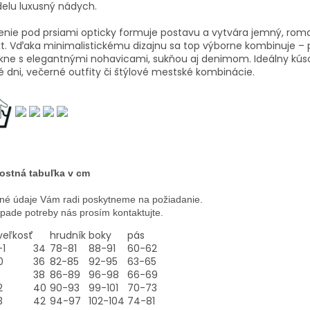
elu luxusný nádych.
enie pod prsiami opticky formuje postavu a vytvára jemný, rom
t. Vďaka minimalistickému dizajnu sa top výborne kombinuje – 
kne s elegantnými nohavicami, sukňou aj denimom. Ideálny kús
é dni, večerné outfity či štýlové mestské kombinácie.
ostná tabuľka v cm
né údaje Vám radi poskytneme na požiadanie.
ípade potreby nás prosím kontaktujte.
veľkosť
hrudník
boky
pás
-1
34
78-81
88-91
60-62
0
36
82-85
92-95
63-65
38
86-89
96-98
66-69
2
40
90-93
99-101
70-73
3
42
94-97
102-104
74-81