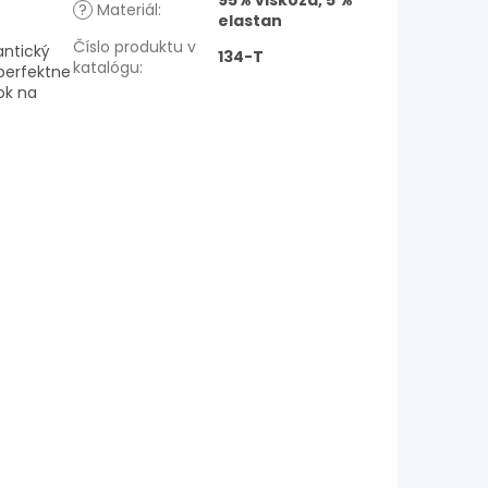
95% viskóza, 5 %
?
Materiál
:
elastan
Číslo produktu v
antický
134-T
katalógu
:
perfektne
ok na