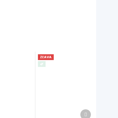
ZĽAVA
🌿
Ďalší
produkt