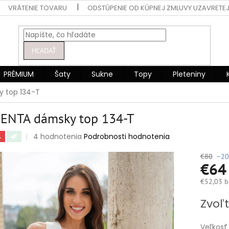
VRÁTENIE TOVARU
ODSTÚPENIE OD KÚPNEJ ZMLUVY UZAVRETEJ
HĽADAŤ
PRÉMIUM
Šaty
Sukne
Topy
Pleteniny
 top 134-T
ENTA dámsky top 134-T
Priemerné
4 hodnotenia
Podrobnosti hodnotenia
A
🌿
hodnotenie
produktu
€80
–20
€6
je
5,0
€52,03 b
z
5
Jednotko
Zvoľt
hviezdičiek.
cena:
Veľkosť