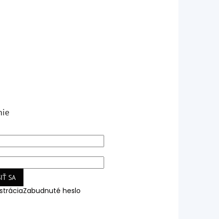
nie
IŤ SA
strácia
Zabudnuté heslo