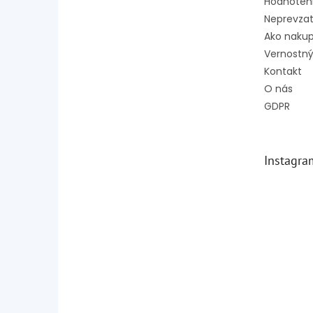
Hodnoten
Neprevzat
Ako naku
Vernostný
Kontakt
O nás
GDPR
Instagra