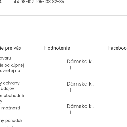
4
44
98-102
105-108
82-85
ie pre vás
Hodnotenie
Faceboo
tovaru
Dámska kožená kabelka TS-112-14/CHOCO
e od kúpnej
|
Hodnotenie produktu je 5 z 5 hv
avretej na
Dámska kožená kabelka TS-112-14/PUDER
y ochrany
 údajov
|
Hodnotenie produktu je 5 z 5 hv
é obchodné
y
Dámska kožená kabelka TS-98-141/GOLD
 možnosti
|
Hodnotenie produktu je 5 z 5 hv
ný poriadok