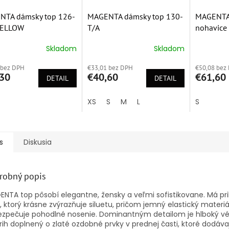
NTA dámsky top 126-
MAGENTA dámsky top 130-
MAGENTA 
YELLOW
T/A
nohavice
Skladom
Skladom
erné
Priemerné
Priemern
tenie
hodnotenie
hodnoten
 bez DPH
€33,01 bez DPH
€50,08 bez
ktu
produktu
produktu
30
€40,60
€61,60
DETAIL
je
DETAIL
je
5,0
5,0
z
z
XS
S
M
L
S
5
5
ičiek.
hviezdičiek.
hviezdičie
s
Diskusia
robný popis
NTA top pôsobí elegantne, žensky a veľmi sofistikovane. Má pri
h, ktorý krásne zvýrazňuje siluetu, pričom jemný elastický materiá
ezpečuje pohodlné nosenie. Dominantným detailom je hlboký v
rih doplnený o zlaté ozdobné prvky v prednej časti, ktoré dodáva