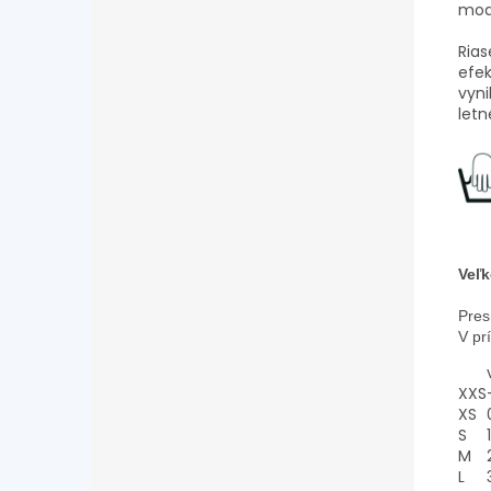
mod
Rias
efek
vyni
letn
Veľk
Pres
V pr
XXS
XS
S
1
M
L