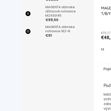
MAGENTA dámske
MAGE
džínsové nohavice
T/B/
M2430145
€59,50
Priem
MAGENTA dámske
hodno
nohavice 162-N
€39,27
produ
€51
€48,
je
5,0
z
M
5
hviezd
Popi
Pod
MAGE
stri
zab
výst