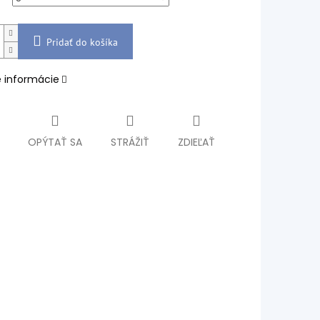
Pridať do košíka
é informácie
OPÝTAŤ SA
STRÁŽIŤ
ZDIEĽAŤ