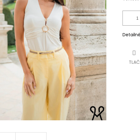
Detailn
TLAČ