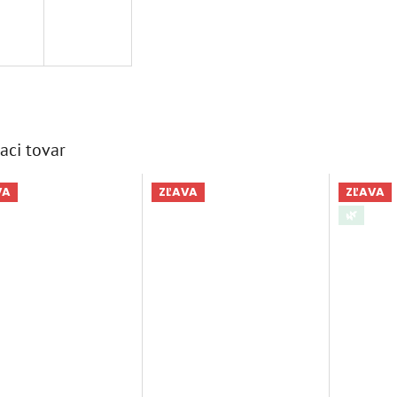
aci tovar
VA
ZĽAVA
ZĽAVA
🌿