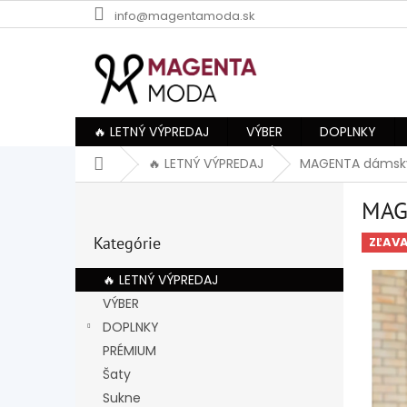
Prejsť
info@magentamoda.sk
na
obsah
🔥 LETNÝ VÝPREDAJ
VÝBER
DOPLNKY
Domov
🔥 LETNÝ VÝPREDAJ
MAGENTA dámsky
B
MAG
o
Preskočiť
č
Kategórie
kategórie
ZĽAV
n
ý
🔥 LETNÝ VÝPREDAJ
p
VÝBER
a
DOPLNKY
n
e
PRÉMIUM
l
Šaty
Sukne