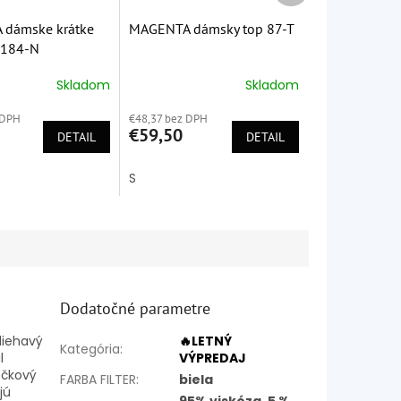
dámske krátke
MAGENTA dámsky top 87-T
 184-N
Skladom
Skladom
é
Priemerné
ie
hodnotenie
 DPH
€48,37 bez DPH
produktu
€59,50
DETAIL
je
DETAIL
5,0
z
S
5
k.
hviezdičiek.
Dodatočné parametre
liehavý
🔥LETNÝ
Kategória
:
l
VÝPREDAJ
éčkový
FARBA FILTER
:
biela
jú