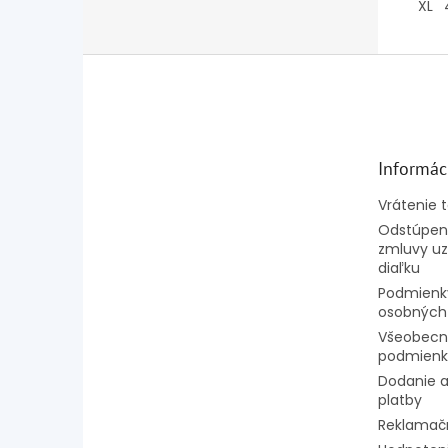
XL
Z
á
p
ä
t
Informác
i
e
Vrátenie 
Odstúpeni
zmluvy uz
diaľku
Podmienk
osobných
Všeobecn
podmienk
Dodanie a
platby
Reklamač