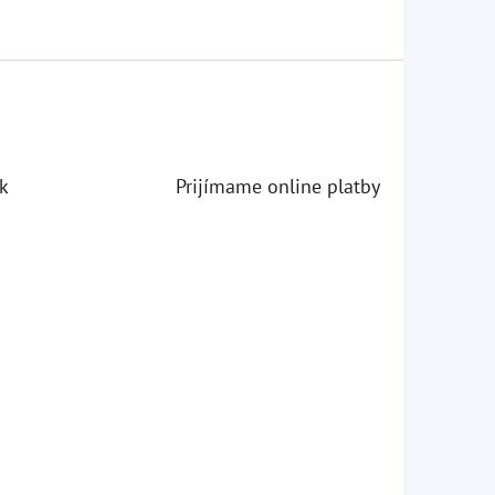
k
Prijímame online platby
iezdičiek.
iezdičiek.
iezdičiek.