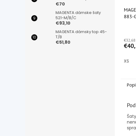
€70
MAGE
MAGENTA dámske šaty
883-
521-M/B/C
€93,10
Priem
MAGENTA dámsky top 45-
hodno
T/B
€32,68
produ
€51,80
€40,
je
5,0
z
XS
5
hviezd
Popi
Pod
Šaty
nenú
spra