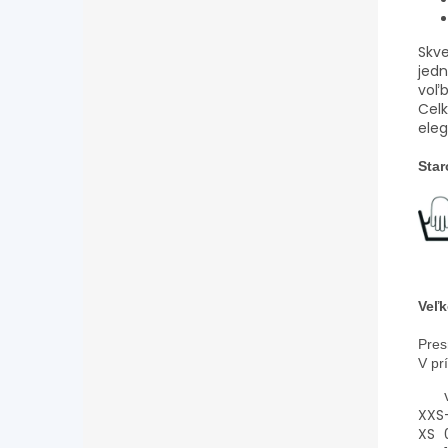
Skve
jedn
voľb
Celk
ele
Star
Veľk
Pres
V pr
XXS
XS