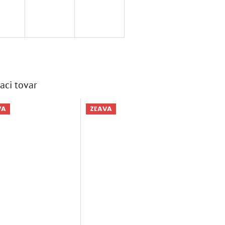
aci tovar
VA
ZĽAVA