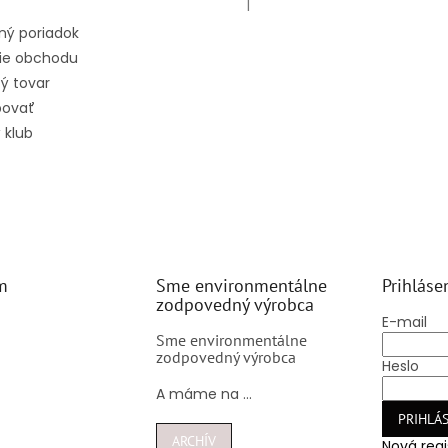
|
Hodnotenie produktu je 5 z 5 hv
ný poriadok
ie obchodu
ý tovar
povať
 klub
m
Sme environmentálne
Prihláse
zodpovedný výrobca
E-mail
Sme environmentálne
zodpovedný výrobca
Heslo
A máme na ...
PRIHLÁS
ARCHÍV
Nová regi