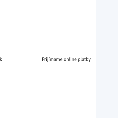
k
Prijímame online platby
iezdičiek.
iezdičiek.