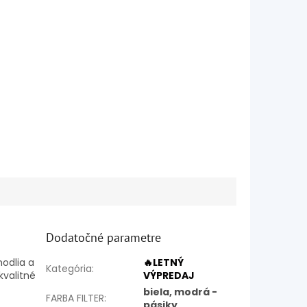
Dodatočné parametre
odlia a
🔥LETNÝ
Kategória
:
kvalitné
VÝPREDAJ
biela, modrá -
FARBA FILTER
:
pásiky