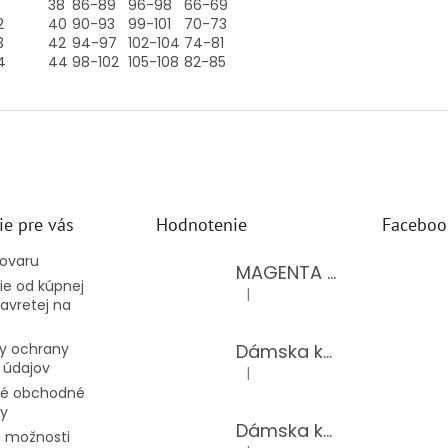
38
86-89
96-98
66-69
2
40
90-93
99-101
70-73
3
42
94-97
102-104
74-81
4
44
98-102
105-108
82-85
ie pre vás
Hodnotenie
Faceboo
tovaru
MAGENTA dámsky top 15-T/BLACK
e od kúpnej
|
Hodnotenie produktu je 5 z 5 hv
avretej na
Dámska kožená kabelka LAURA BIAGGI 944-PINK
y ochrany
 údajov
|
Hodnotenie produktu je 5 z 5 hv
é obchodné
y
Dámska kožená kabelka TS04-519/JEANS BLUE
 možnosti