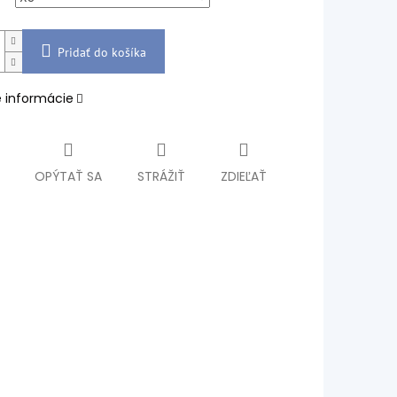
Pridať do košíka
é informácie
OPÝTAŤ SA
STRÁŽIŤ
ZDIEĽAŤ