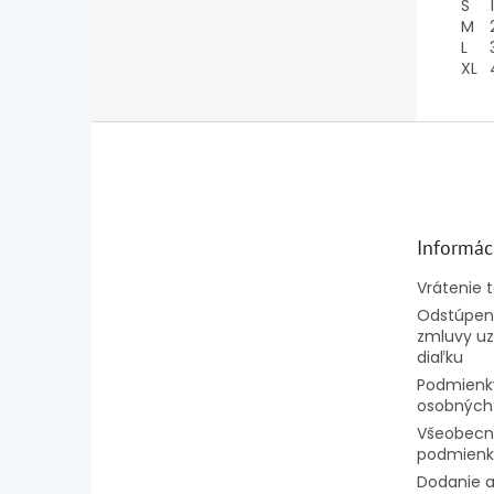
S
1
M
L
XL
Z
á
p
ä
t
Informác
i
e
Vrátenie 
Odstúpeni
zmluvy uz
diaľku
Podmienk
osobných
Všeobecn
podmienk
Dodanie a