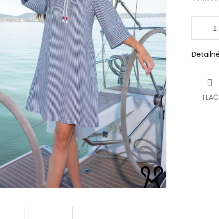
Detailn
TLAČ