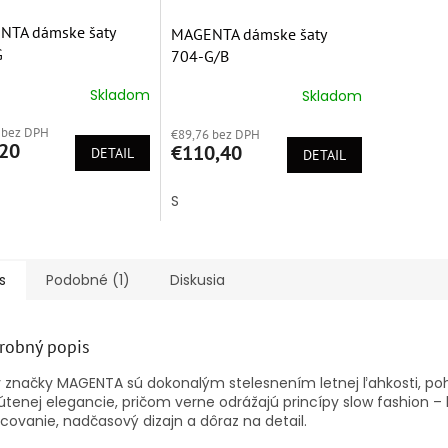
NTA dámske šaty
MAGENTA dámske šaty
G
704-G/B
Skladom
Skladom
erné
Priemerné
tenie
hodnotenie
 bez DPH
ktu
€89,76 bez DPH
produktu
20
€110,40
DETAIL
je
DETAIL
5,0
z
S
5
ičiek.
hviezdičiek.
s
Podobné (1)
Diskusia
robný popis
 značky MAGENTA sú dokonalým stelesnením letnej ľahkosti, poh
tenej elegancie, pričom verne odrážajú princípy slow fashion – 
covanie, nadčasový dizajn a dôraz na detail.