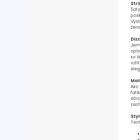
Stri
Šaty
posk
Výst
žens
Diza
Jemn
opti
so š
vzhľ
eleg
Mat
Ako 
ľahk
dôra
zach
Styl
Tent