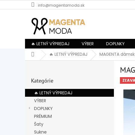
Prejsť
info@magentamoda.sk
na
obsah
🔥 LETNÝ VÝPREDAJ
VÝBER
DOPLNKY
Domov
🔥 LETNÝ VÝPREDAJ
MAGENTA dámske
B
MAG
o
Preskočiť
č
Kategórie
kategórie
ZĽAV
n
ý
🔥 LETNÝ VÝPREDAJ
p
VÝBER
a
DOPLNKY
n
e
PRÉMIUM
l
Šaty
Sukne