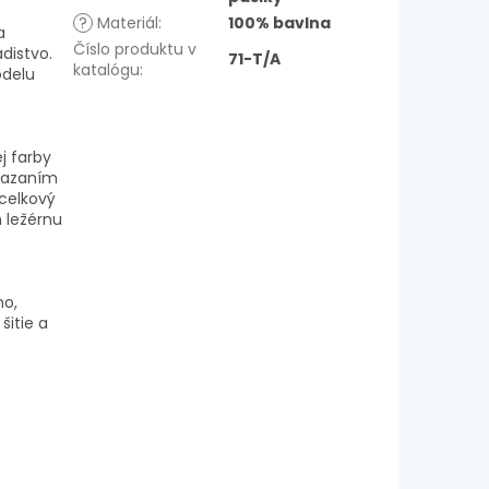
?
Materiál
:
100% bavlna
a
Číslo produktu v
distvo.
71-T/A
katalógu
:
odelu
j farby
viazaním
 celkový
 ležérnu
ho,
šitie a