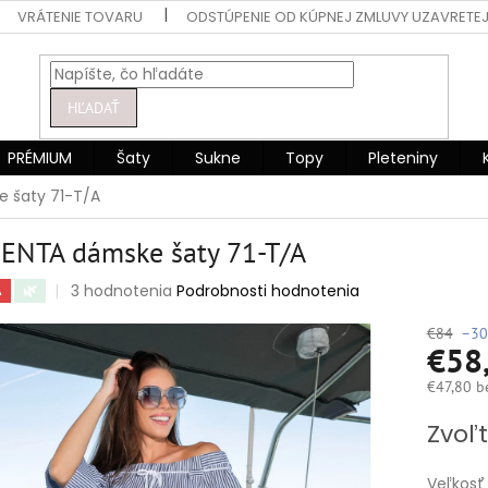
VRÁTENIE TOVARU
ODSTÚPENIE OD KÚPNEJ ZMLUVY UZAVRETEJ
HĽADAŤ
PRÉMIUM
Šaty
Sukne
Topy
Pleteniny
 šaty 71-T/A
ENTA dámske šaty 71-T/A
Priemerné
3 hodnotenia
Podrobnosti hodnotenia
A
🌿
hodnotenie
produktu
€84
–30
€58
je
5,0
€47,80 b
z
5
Jednotko
Zvoľt
hviezdičiek.
cena:
Veľkosť