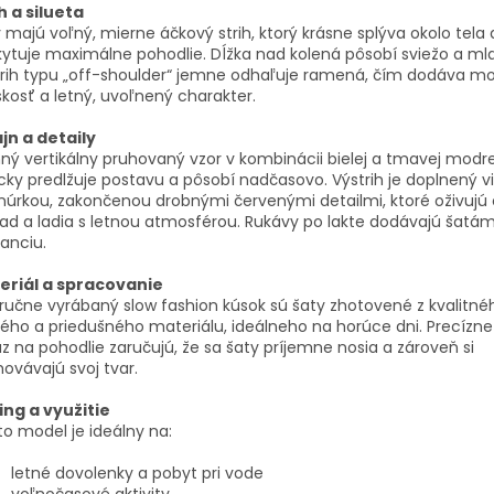
h a silueta
 majú voľný, mierne áčkový strih, ktorý krásne splýva okolo tela 
ytuje maximálne pohodlie. Dĺžka nad kolená pôsobí sviežo a mla
rih typu „off-shoulder“ jemne odhaľuje ramená, čím dodáva m
kosť a letný, uvoľnený charakter.
jn a detaily
ý vertikálny pruhovaný vzor v kombinácii bielej a tmavej modre
cky predlžuje postavu a pôsobí nadčasovo. Výstrih je doplnený 
núrkou, zakončenou drobnými červenými detailmi, ktoré oživujú
ad a ladia s letnou atmosférou. Rukávy po lakte dodávajú šatám
anciu.
eriál a spracovanie
ručne vyrábaný slow fashion kúsok sú šaty zhotovené z kvalitné
ého a priedušného materiálu, ideálneho na horúce dni. Precízne 
z na pohodlie zaručujú, že sa šaty príjemne nosia a zároveň si
ovávajú svoj tvar.
ing a využitie
o model je ideálny na:
letné dovolenky a pobyt pri vode
voľnočasové aktivity