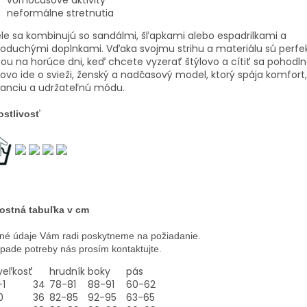
neformálne stretnutia
le sa kombinujú so sandálmi, šľapkami alebo espadrilkami a
oduchými doplnkami. Vďaka svojmu strihu a materiálu sú perfe
ou na horúce dni, keď chcete vyzerať štýlovo a cítiť sa pohodln
ovo ide o svieži, ženský a nadčasový model, ktorý spája komfort,
ganciu a udržateľnú módu.
ostlivosť
ostná tabuľka v cm
né údaje Vám radi poskytneme na požiadanie.
ípade potreby nás prosím kontaktujte.
veľkosť
hrudník
boky
pás
-1
34
78-81
88-91
60-62
0
36
82-85
92-95
63-65