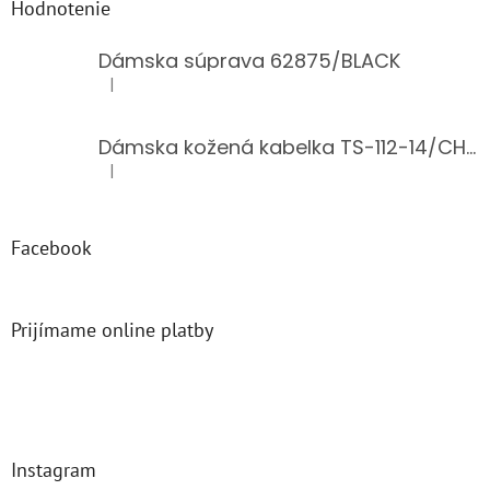
Hodnotenie
Dámska súprava 62875/BLACK
|
Hodnotenie produktu je 5 z 5 hviezdičiek.
Dámska kožená kabelka TS-112-14/CHOCO
|
Hodnotenie produktu je 5 z 5 hviezdičiek.
Facebook
Prijímame online platby
Instagram