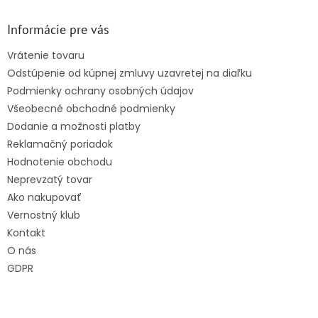
p
ä
Informácie pre vás
t
Vrátenie tovaru
i
Odstúpenie od kúpnej zmluvy uzavretej na diaľku
e
Podmienky ochrany osobných údajov
Všeobecné obchodné podmienky
Dodanie a možnosti platby
Reklamačný poriadok
Hodnotenie obchodu
Neprevzatý tovar
Ako nakupovať
Vernostný klub
Kontakt
O nás
GDPR