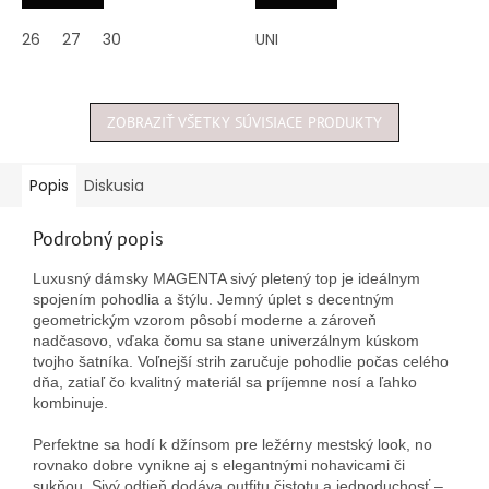
z
z
5
5
26
27
30
UNI
hviezdičiek.
hviezdičiek.
ZOBRAZIŤ VŠETKY SÚVISIACE PRODUKTY
Popis
Diskusia
Podrobný popis
Luxusný dámsky MAGENTA sivý pletený top je ideálnym
spojením pohodlia a štýlu. Jemný úplet s decentným
geometrickým vzorom pôsobí moderne a zároveň
nadčasovo, vďaka čomu sa stane univerzálnym kúskom
tvojho šatníka. Voľnejší strih zaručuje pohodlie počas celého
dňa, zatiaľ čo kvalitný materiál sa príjemne nosí a ľahko
kombinuje.
Perfektne sa hodí k džínsom pre ležérny mestský look, no
rovnako dobre vynikne aj s elegantnými nohavicami či
sukňou. Sivý odtieň dodáva outfitu čistotu a jednoduchosť –