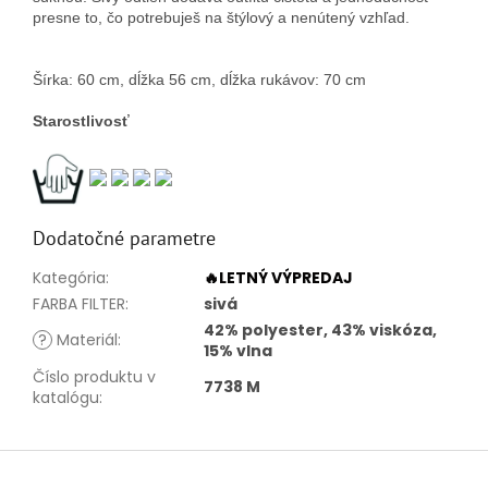
presne to, čo potrebuješ na štýlový a nenútený vzhľad.
Šírka: 60 cm, dĺžka 56 cm, dĺžka rukávov: 70 cm
Starostlivosť
Dodatočné parametre
Kategória
:
🔥LETNÝ VÝPREDAJ
FARBA FILTER
:
sivá
42% polyester, 43% viskóza,
?
Materiál
:
15% vlna
Číslo produktu v
7738 M
katalógu
:
Z
á