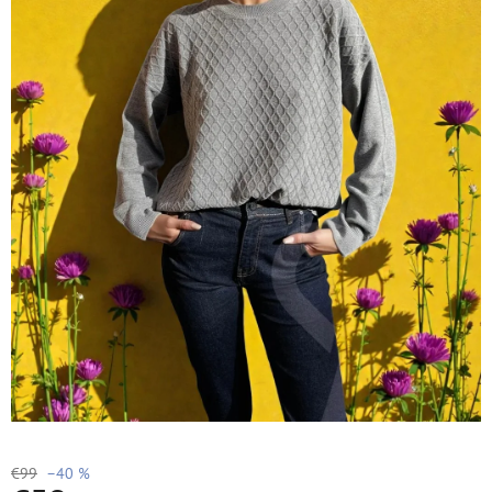
€99
–40 %