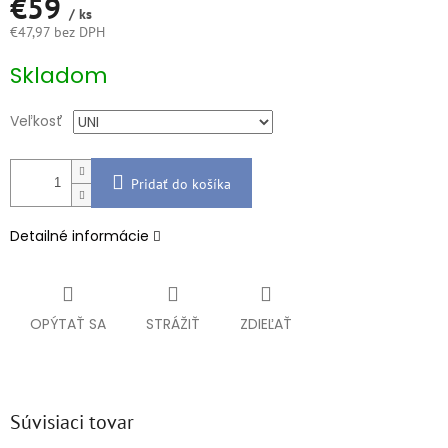
€59
/ ks
€47,97 bez DPH
Jednotková
Skladom
cena:
Veľkosť
Pridať do košíka
Detailné informácie
OPÝTAŤ SA
STRÁŽIŤ
ZDIEĽAŤ
Súvisiaci tovar