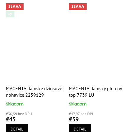
ZĽAVA
ZĽAVA
🌿
MAGENTA dámske džínsové
MAGENTA dámsky pletený
nohavice 2259129
top 7739 LU
Skladom
Skladom
Priemerné
Priemerné
hodnotenie
hodnotenie
€36,59 bez DPH
€47,97 bez DPH
produktu
produktu
€45
€59
je
je
5,0
5,0
DETAIL
DETAIL