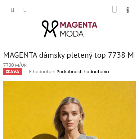
Prejsť
NÁKUP
na
obsah
KOŠÍK
MAGENTA dámsky pletený top 7738 M
7738 M/UNI
Priemerné
8 hodnotení
Podrobnosti hodnotenia
ZĽAVA
hodnotenie
produktu
je
5,0
z
5
hviezdičiek.