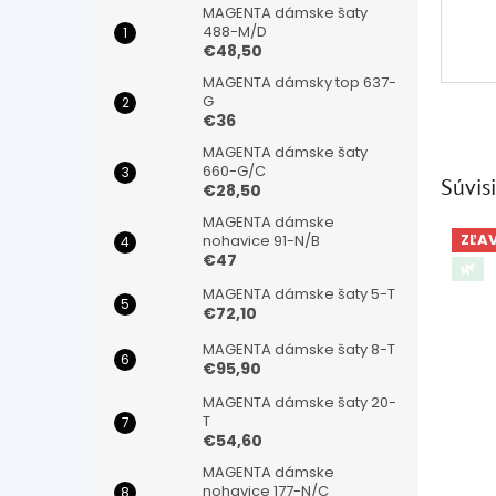
MAGENTA dámske šaty
488-M/D
€48,50
MAGENTA dámsky top 637-
G
€36
MAGENTA dámske šaty
660-G/C
Súvisi
€28,50
MAGENTA dámske
ZĽA
nohavice 91-N/B
€47
🌿
MAGENTA dámske šaty 5-T
€72,10
MAGENTA dámske šaty 8-T
€95,90
MAGENTA dámske šaty 20-
T
€54,60
MAGENTA dámske
nohavice 177-N/C