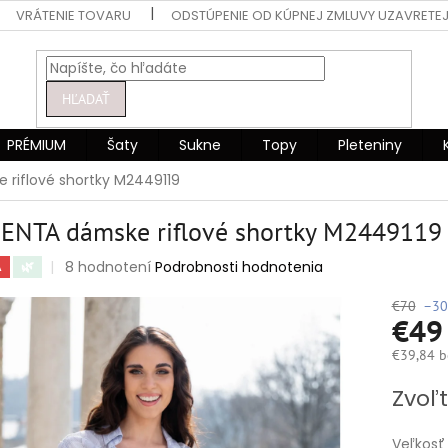
VRÁTENIE TOVARU
ODSTÚPENIE OD KÚPNEJ ZMLUVY UZAVRETEJ
HĽADAŤ
PRÉMIUM
Šaty
Sukne
Topy
Pleteniny
riflové shortky M2449119
ENTA dámske riflové shortky M2449119
Priemerné
8 hodnotení
Podrobnosti hodnotenia
A
🌿
hodnotenie
produktu
€70
–30
€4
je
5,0
€39,84 b
z
5
Jednotko
Zvoľt
hviezdičiek.
cena:
Veľkosť