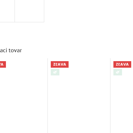
aci tovar
VA
ZĽAVA
ZĽAVA
🌿
🌿