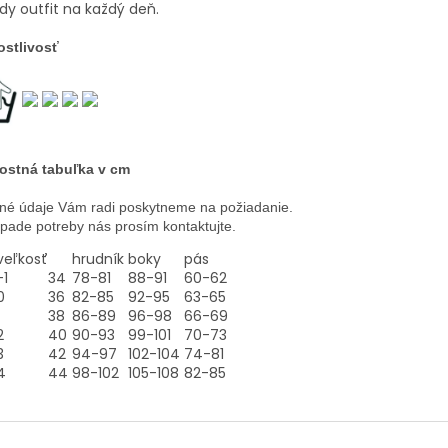
dy outfit na každý deň.
ostlivosť
ostná tabuľka v cm
né údaje Vám radi poskytneme na požiadanie.
ípade potreby nás prosím kontaktujte.
veľkosť
hrudník
boky
pás
-1
34
78-81
88-91
60-62
0
36
82-85
92-95
63-65
38
86-89
96-98
66-69
2
40
90-93
99-101
70-73
3
42
94-97
102-104
74-81
4
44
98-102
105-108
82-85