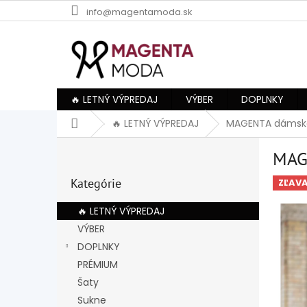
Prejsť
info@magentamoda.sk
na
obsah
🔥 LETNÝ VÝPREDAJ
VÝBER
DOPLNKY
Domov
🔥 LETNÝ VÝPREDAJ
MAGENTA dámske 
B
MAG
o
Preskočiť
č
Kategórie
kategórie
ZĽAV
n
ý
🔥 LETNÝ VÝPREDAJ
p
VÝBER
a
DOPLNKY
n
e
PRÉMIUM
l
Šaty
Sukne