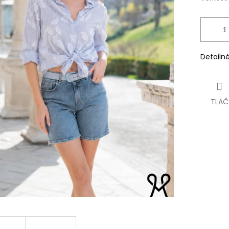
Detailn
TLAČ