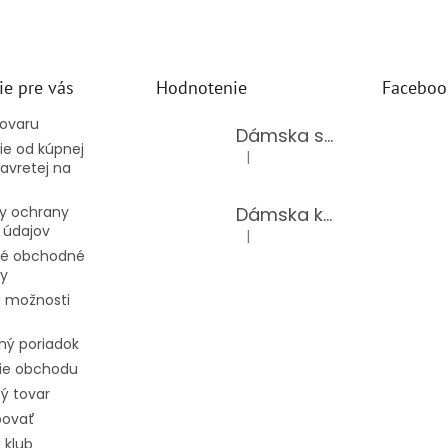
ie pre vás
Hodnotenie
Faceboo
tovaru
Dámska súprava 62875/BLACK
e od kúpnej
|
Hodnotenie produktu je 5 z 5 hv
avretej na
Dámska kožená kabelka TS-112-14/CHOCO
y ochrany
 údajov
|
Hodnotenie produktu je 5 z 5 hv
é obchodné
y
 možnosti
ný poriadok
ie obchodu
ý tovar
povať
 klub