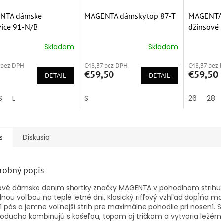
NTA dámske
MAGENTA dámsky top 87-T
MAGENTA
ice 91-N/B
džínsové
M243014
Skladom
Skladom
erné
Priemerné
Priemern
tenie
hodnotenie
hodnoten
 bez DPH
€48,37 bez DPH
€48,37 bez
ktu
produktu
produktu
€59,50
€59,50
DETAIL
je
DETAIL
je
5,0
5,0
z
z
S
L
S
26
28
5
5
ičiek.
hviezdičiek.
hviezdičie
s
Diskusia
robný popis
ové dámske denim shortky značky MAGENTA v pohodlnom strihu,
lnou voľbou na teplé letné dni. Klasický rifľový vzhľad dopĺňa 
í pás a jemne voľnejší strih pre maximálne pohodlie pri nosení. 
oducho kombinujú s košeľou, topom aj tričkom a vytvoria ležérn