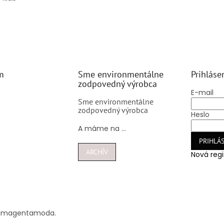
m
Sme environmentálne
Prihláse
zodpovedný výrobca
E-mail
Sme environmentálne
zodpovedný výrobca
Heslo
A máme na ...
PRIHLÁS
ARCHÍV
Nová regi
@
magentamoda.