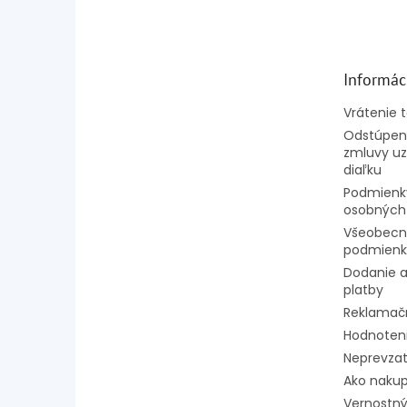
á
p
ä
t
Informác
i
e
Vrátenie 
Odstúpeni
zmluvy uz
diaľku
Podmienk
osobných
Všeobecn
podmienk
Dodanie a
platby
Reklamač
Hodnoten
Neprevzat
Ako naku
Vernostný