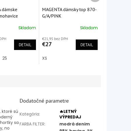
 dámske
MAGENTA dámsky top 870-
 nohavice
G/A/PINK
5
Skladom
Skladom
é
Priemerné
ie
hodnotenie
 DPH
€21,95 bez DPH
produktu
€27
DETAIL
je
DETAIL
5,0
z
25
XS
5
k.
hviezdičiek.
Dodatočné parametre
 ktoré sú
🔥LETNÝ
Kategória
:
moderný
VÝPREDAJ
Shortky sa
FARBA FILTER
:
modrá denim
y, no