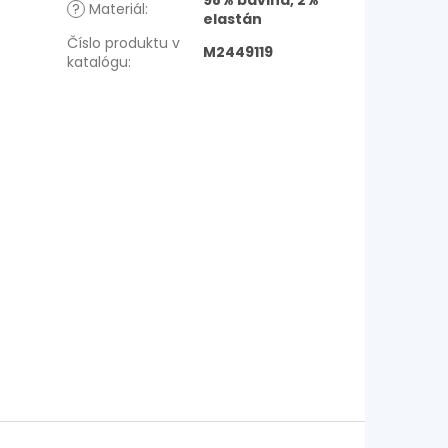
98% bavlna, 2%
?
Materiál
:
elastán
Číslo produktu v
M2449119
katalógu
: