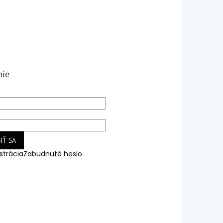
nie
IŤ SA
strácia
Zabudnuté heslo