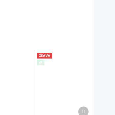
ZĽAVA
🌿
Ďalší
produkt