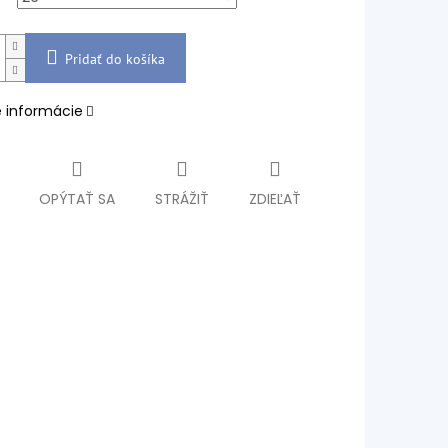
Pridať do košíka
é informácie
OPÝTAŤ SA
STRÁŽIŤ
ZDIEĽAŤ