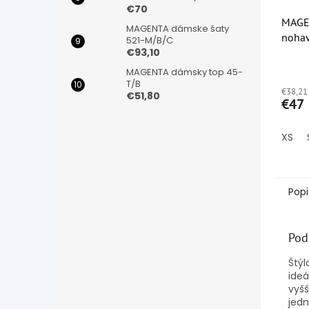
€70
MAGE
MAGENTA dámske šaty
nohav
521-M/B/C
€93,10
Priem
MAGENTA dámsky top 45-
hodno
T/B
€38,21
produ
€51,80
€47
je
4,5
z
XS
5
hviezd
Popi
Pod
Štýl
ideá
vyšš
jedn