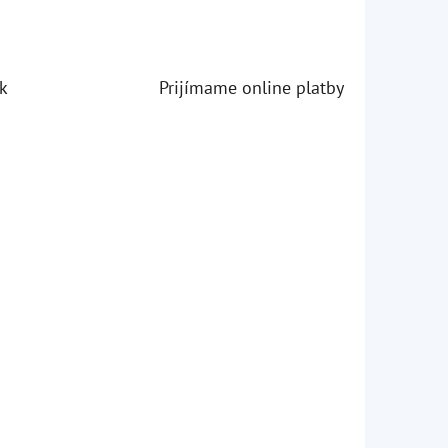
k
Prijímame online platby
iezdičiek.
iezdičiek.