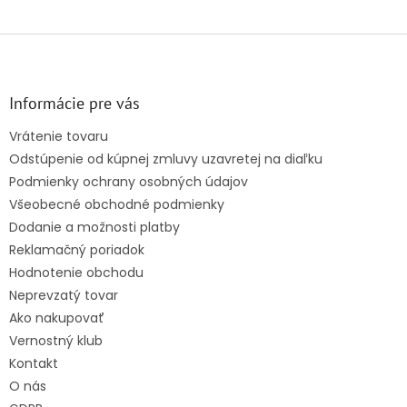
Z
á
p
ä
Informácie pre vás
t
Vrátenie tovaru
i
Odstúpenie od kúpnej zmluvy uzavretej na diaľku
e
Podmienky ochrany osobných údajov
Všeobecné obchodné podmienky
Dodanie a možnosti platby
Reklamačný poriadok
Hodnotenie obchodu
Neprevzatý tovar
Ako nakupovať
Vernostný klub
Kontakt
O nás