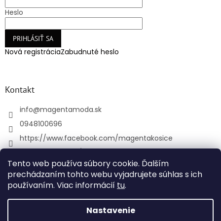
Heslo
PRIHLÁSIŤ SA
Nová registrácia
Zabudnuté heslo
Kontakt
info
@
magentamoda.sk
0948100696
https://www.facebook.com/magentakosice
magenta_kosice/
Tento web používa súbory cookie. Ďalším
+421948100696
prechádzaním tohto webu vyjadrujete súhlas s ich
používaním. Viac informácií
tu
.
Vytvoril Shoptet
Nastavenie