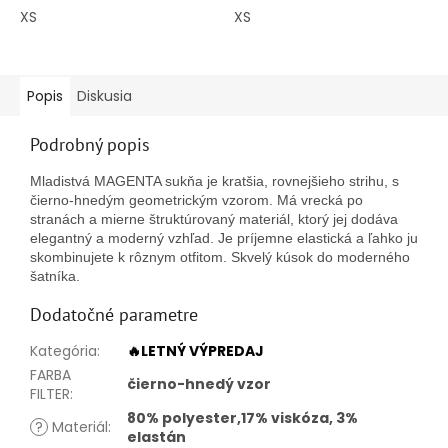
5
5
XS
XS
hviezdičiek.
hviezdičiek.
Popis
Diskusia
Podrobný popis
Mladistvá MAGENTA sukňa je kratšia, rovnejšieho strihu, s
čierno-hnedým geometrickým vzorom. Má vrecká po
stranách a mierne štruktúrovaný materiál, ktorý jej dodáva
elegantný a moderný vzhľad. Je príjemne elastická a ľahko ju
skombinujete k rôznym otfitom. Skvelý kúsok do moderného
šatníka.
Dodatočné parametre
Kategória
:
🔥LETNÝ VÝPREDAJ
FARBA
čierno-hnedý vzor
FILTER
:
80% polyester,17% viskóza, 3%
?
Materiál
:
elastán