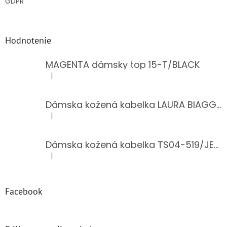
GDPR
Hodnotenie
MAGENTA dámsky top 15-T/BLACK
|
Hodnotenie produktu je 5 z 5 hviezdičiek.
Dámska kožená kabelka LAURA BIAGGI 944-PINK
|
Hodnotenie produktu je 5 z 5 hviezdičiek.
Dámska kožená kabelka TS04-519/JEANS BLUE
|
Hodnotenie produktu je 5 z 5 hviezdičiek.
Facebook