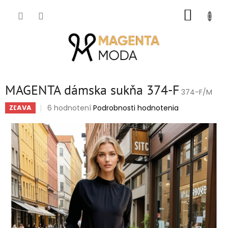
Prejsť
NÁKUP
na
obsah
KOŠÍK
MAGENTA dámska sukňa 374-F
374-F/M
Priemerné
6 hodnotení
Podrobnosti hodnotenia
ZĽAVA
hodnotenie
produktu
je
4,8
z
5
hviezdičiek.