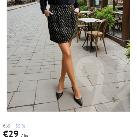
€65
–55 %
€29
/ ks