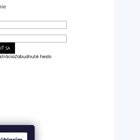
nie
IŤ SA
strácia
Zabudnuté heslo
Súhlasím