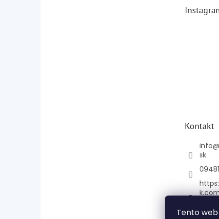
Instagra
Kontakt
info
sk
0948
https
k.co
e
Tento web 
mage