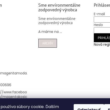
m
Sme environmentálne
Prihláse
zodpovedný výrobca
E-mail
Sme environmentálne
zodpovedný výrobca
Heslo
A máme na ...
PRIHLÁS
ARCHÍV
Nová regi
@
magentamoda.
100696
://www.faceboo
m/magentakosic
používa súbory cookie. Ďalším
nta_kosice/
Odmietnuť