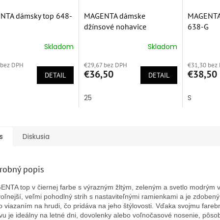
NTA dámsky top 648-
MAGENTA dámske
MAGENTA 
džínsové nohavice
638-G
M1673129
Skladom
Skladom
erné
Priemerné
Priemern
tenie
hodnotenie
hodnoten
 bez DPH
€29,67 bez DPH
€31,30 bez
ktu
produktu
produktu
€36,50
€38,50
DETAIL
je
DETAIL
je
5,0
4,9
z
z
25
S
5
5
ičiek.
hviezdičiek.
hviezdičie
s
Diskusia
robný popis
NTA top v čiernej farbe s výrazným žltým, zeleným a svetlo modrým 
oľnejší, veľmi pohodlný strih s nastaviteľnými ramienkami a je zdoben
o viazaním na hrudi, čo pridáva na jeho štýlovosti. Vďaka svojmu fare
vu je ideálny na letné dni, dovolenky alebo voľnočasové nosenie, pôso