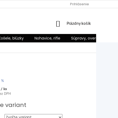
 NA DIAĽKU
PODMIENKY OCHRANY OSOBNÝCH ÚDAJOV
Prihlásenie
VŠE
NÁKUPNÝ
Prázdny košík
KOŠÍK
Košele, blúzky
Nohavice, rifle
Súpravy, overaly
Ka
 %
6
/ ks
ez DPH
vá
e variant