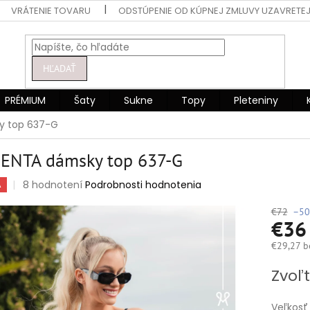
VRÁTENIE TOVARU
ODSTÚPENIE OD KÚPNEJ ZMLUVY UZAVRETEJ
HĽADAŤ
PRÉMIUM
Šaty
Sukne
Topy
Pleteniny
 top 637-G
ENTA dámsky top 637-G
Priemerné
8 hodnotení
Podrobnosti hodnotenia
A
hodnotenie
produktu
€72
–50
€3
je
5,0
€29,27 b
z
5
Jednotko
Zvoľt
hviezdičiek.
cena:
Veľkosť