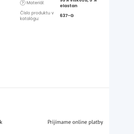
95% viskóza, 5 %
?
Materiál
:
elastan
Číslo produktu v
637-G
katalógu
:
k
Prijímame online platby