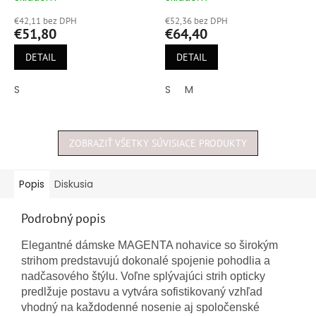
hodnotenie
hodnotenie
€42,11 bez DPH
€52,36 bez DPH
produktu
produktu
€51,80
€64,40
je
je
5,0
5,0
DETAIL
DETAIL
z
z
5
5
S
S
M
hviezdičiek.
hviezdičiek.
ZOBRAZIŤ VŠETKY SÚVISIACE PRODUKTY
Popis
Diskusia
Podrobný popis
Elegantné dámske MAGENTA nohavice so širokým
strihom predstavujú dokonalé spojenie pohodlia a
nadčasového štýlu. Voľne splývajúci strih opticky
predlžuje postavu a vytvára sofistikovaný vzhľad
vhodný na každodenné nosenie aj spoločenské