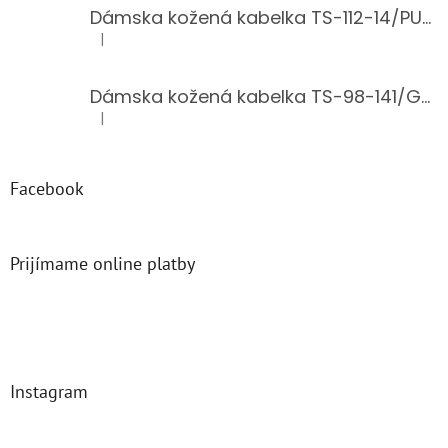
Dámska kožená kabelka TS-112-14/PUDER
|
Hodnotenie produktu je 5 z 5 hviezdičiek.
Dámska kožená kabelka TS-98-141/GOLD
|
Hodnotenie produktu je 5 z 5 hviezdičiek.
Facebook
Prijímame online platby
Instagram