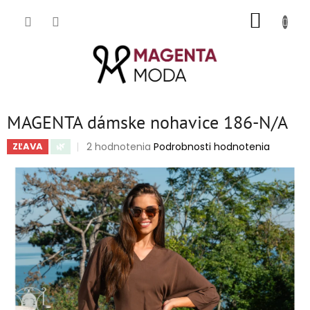
Prejsť
NÁKUP
na
obsah
KOŠÍK
MAGENTA dámske nohavice 186-N/A
Priemerné
2 hodnotenia
Podrobnosti hodnotenia
ZĽAVA
🌿
hodnotenie
produktu
je
5,0
z
5
hviezdičiek.