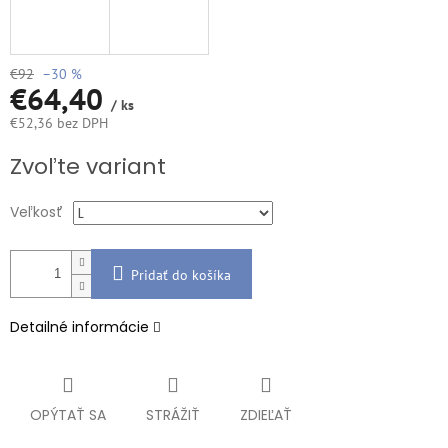
€92
–30 %
€64,40
/ ks
€52,36 bez DPH
Jednotková
Zvoľte variant
cena:
Veľkosť
Pridať do košíka
Detailné informácie
OPÝTAŤ SA
STRÁŽIŤ
ZDIEĽAŤ