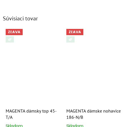
Súvisiaci tovar
ZĽAVA
ZĽAVA
🌿
🌿
MAGENTA dámsky top 45-
MAGENTA dámske nohavice
T/A
186-N/B
Skladom
Skladom
Priemerné
Priemerné