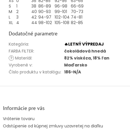
XS
0
36
82-85
92-95
63-65
S
1
38
86-89
96-98
66-69
M
2
40
90-93
99-101
70-73
L
3
42
94-97
102-104
74-81
XL
4
44
98-102
105-108
82-85
Dodatočné parametre
Kategória
:
🔥LETNÝ VÝPREDAJ
FARBA FILTER
:
čokoládová hnedá
?
Materiál
:
82% viskóza, 18% ľan
Vyrobené v
:
Maďarsko
Číslo produktu v katalógu
:
186-N/A
Z
á
p
ä
Informácie pre vás
t
Vrátenie tovaru
i
Odstúpenie od kúpnej zmluvy uzavretej na diaľku
e