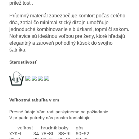
príležitosti.
Príjemný materiál zabezpečuje komfort počas celého
dňa, zatiaľ čo minimalistický dizajn umožňuje
jednoduché kombinovanie s blúzkami, topmi či sakom.
Nohavice sú ideálnou voľbou pre ženy, ktoré hľadajú
elegantný a zároveň pohodlný kúsok do svojho
šatníka.
Starostlivosť
Veľkostná tabuľka v cm
Presné údaje Vám radi poskytneme na požiadanie.
V prípade potreby nás prosím kontaktujte.
veľkosť
hrudník
boky
pás
XXS
-1
34
78-81
88-91
60-62