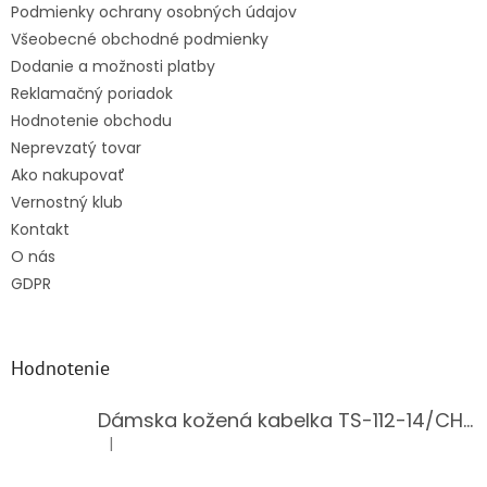
Podmienky ochrany osobných údajov
Všeobecné obchodné podmienky
Dodanie a možnosti platby
Reklamačný poriadok
Hodnotenie obchodu
Neprevzatý tovar
Ako nakupovať
Vernostný klub
Kontakt
O nás
GDPR
Hodnotenie
Dámska kožená kabelka TS-112-14/CHOCO
|
Hodnotenie produktu je 5 z 5 hviezdičiek.