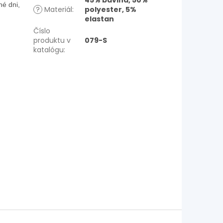
45% bavlna, 50%
né dni,
?
Materiál
:
polyester, 5%
elastan
Číslo
produktu v
079-S
katalógu
: