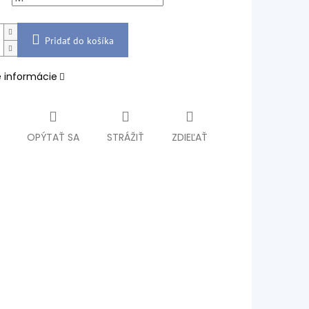
Pridať do košíka
é informácie
OPÝTAŤ SA
STRÁŽIŤ
ZDIEĽAŤ