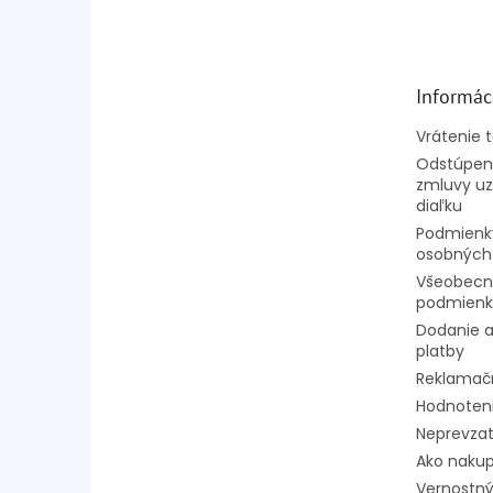
á
p
ä
t
Informác
i
e
Vrátenie 
Odstúpeni
zmluvy uz
diaľku
Podmienk
osobných
Všeobecn
podmienk
Dodanie a
platby
Reklamač
Hodnoten
Neprevzat
Ako naku
Vernostný