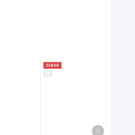
ZĽAVA
🌿
Ďalší
produkt