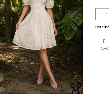
Detailn
TLAČ