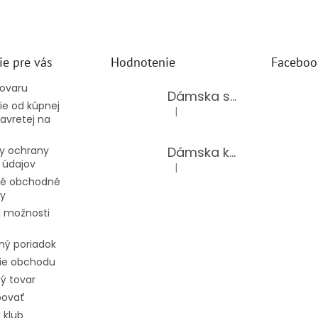
ie pre vás
Hodnotenie
Faceboo
tovaru
Dámska súprava 62875/BLACK
e od kúpnej
|
Hodnotenie produktu je 5 z 5 hv
avretej na
Dámska kožená kabelka TS-112-14/CHOCO
y ochrany
 údajov
|
Hodnotenie produktu je 5 z 5 hv
é obchodné
y
 možnosti
ný poriadok
ie obchodu
ý tovar
povať
 klub