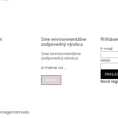
m
Sme environmentálne
Prihláse
zodpovedný výrobca
E-mail
Sme environmentálne
zodpovedný výrobca
Heslo
A máme na ...
PRIHLÁS
ARCHÍV
Nová regi
@
magentamoda.