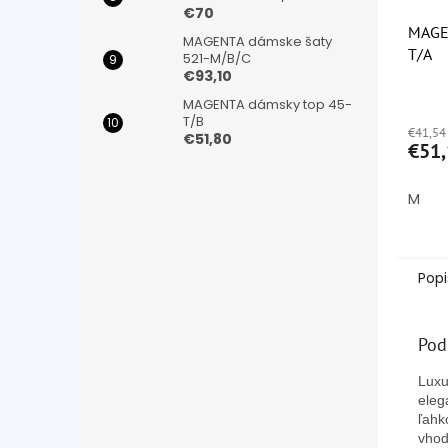
€70
MAGE
MAGENTA dámske šaty
T/A
521-M/B/C
€93,10
Priem
MAGENTA dámsky top 45-
hodno
T/B
€41,54
produ
€51,80
€51,
je
5,0
z
M
5
hviezd
Popi
Pod
Luxu
eleg
ľahk
vhod