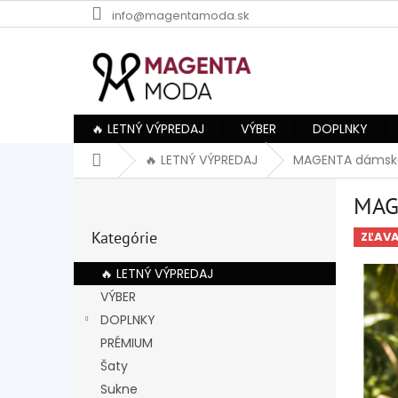
Prejsť
info@magentamoda.sk
na
obsah
🔥 LETNÝ VÝPREDAJ
VÝBER
DOPLNKY
Domov
🔥 LETNÝ VÝPREDAJ
MAGENTA dámska
B
MAG
o
Preskočiť
č
Kategórie
kategórie
ZĽAV
n
ý
🔥 LETNÝ VÝPREDAJ
p
VÝBER
a
DOPLNKY
n
e
PRÉMIUM
l
Šaty
Sukne