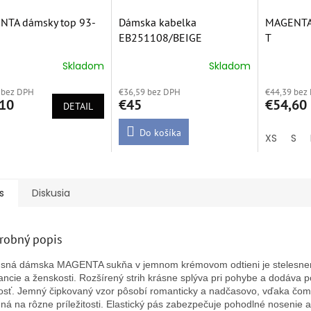
NTA dámsky top 93-
Dámska kabelka
MAGENTA 
EB251108/BEIGE
T
Skladom
Skladom
erné
Priemerné
Priemern
tenie
hodnotenie
hodnoten
 bez DPH
€36,59 bez DPH
€44,39 bez
ktu
produktu
produktu
10
€45
€54,60
DETAIL
je
je
4,7
5,0
z
Do košíka
z
XS
S
5
5
ičiek.
hviezdičiek.
hviezdičie
s
Diskusia
robný popis
sná dámska MAGENTA sukňa v jemnom krémovom odtieni je stelesn
ancie a ženskosti. Rozšírený strih krásne splýva pri pohybe a dodáva 
osť. Jemný čipkovaný vzor pôsobí romanticky a nadčasovo, vďaka čom
ná na rôzne príležitosti. Elastický pás zabezpečuje pohodlné nosenie a