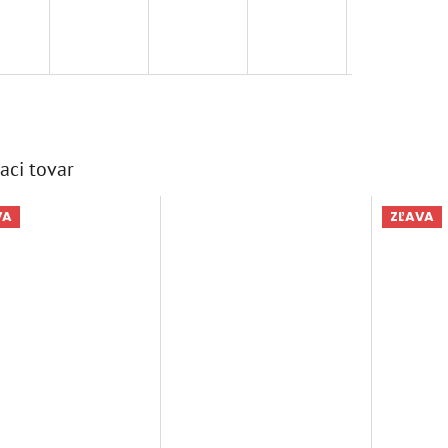
aci tovar
VA
ZĽAVA