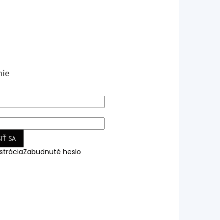
nie
IŤ SA
strácia
Zabudnuté heslo