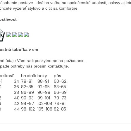
pôsobenie postave. Ideálna voľba na spoločenské udalosti, oslavy aj let
chcete vyzerať štýlovo a cítiť sa komfortne.
ostlivosť
ostná tabuľka v cm
né údaje Vám radi poskytneme na požiadanie.
ípade potreby nás prosím kontaktujte.
veľkosť
hrudník
boky
pás
-1
34
78-81
88-91
60-62
0
36
82-85
92-95
63-65
38
86-89
96-98
66-69
2
40
90-93
99-101
70-73
3
42
94-97
102-104
74-81
4
44
98-102
105-108
82-85