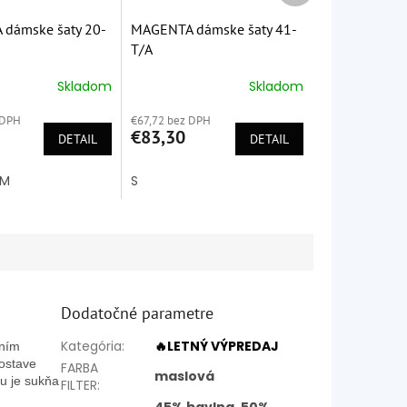
dámske šaty 20-
MAGENTA dámske šaty 41-
T/A
Skladom
Skladom
é
Priemerné
ie
hodnotenie
 DPH
€67,72 bez DPH
produktu
€83,30
DETAIL
je
DETAIL
5,0
z
M
S
5
k.
hviezdičiek.
Dodatočné parametre
Kategória
:
🔥LETNÝ VÝPREDAJ
ením
postave
FARBA
maslová
u je sukňa
FILTER
: