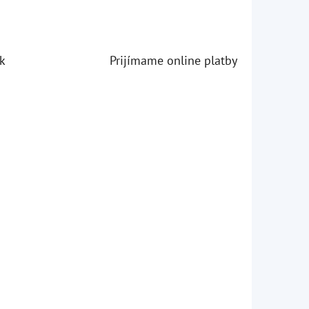
k
Prijímame online platby
iezdičiek.
iezdičiek.