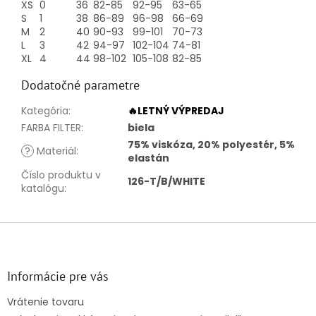
XS
0
36
82-85
92-95
63-65
S
1
38
86-89
96-98
66-69
M
2
40
90-93
99-101
70-73
L
3
42
94-97
102-104
74-81
XL
4
44
98-102
105-108
82-85
Dodatočné parametre
Kategória
:
🔥LETNÝ VÝPREDAJ
FARBA FILTER
:
biela
75% viskóza, 20% polyestér, 5%
?
Materiál
:
elastán
Číslo produktu v
126-T/B/WHITE
katalógu
:
Z
á
p
ä
Informácie pre vás
t
Vrátenie tovaru
i