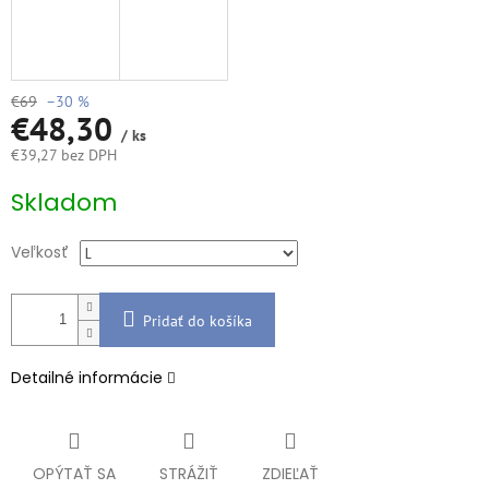
€69
–30 %
€48,30
/ ks
€39,27 bez DPH
Jednotková
Skladom
cena:
Veľkosť
Pridať do košíka
Detailné informácie
OPÝTAŤ SA
STRÁŽIŤ
ZDIEĽAŤ