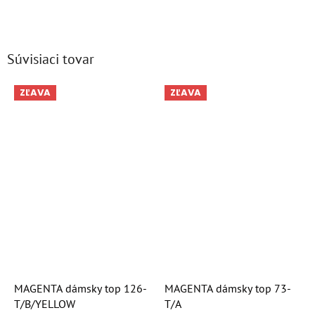
Súvisiaci tovar
ZĽAVA
ZĽAVA
MAGENTA dámsky top 126-
MAGENTA dámsky top 73-
T/B/YELLOW
T/A