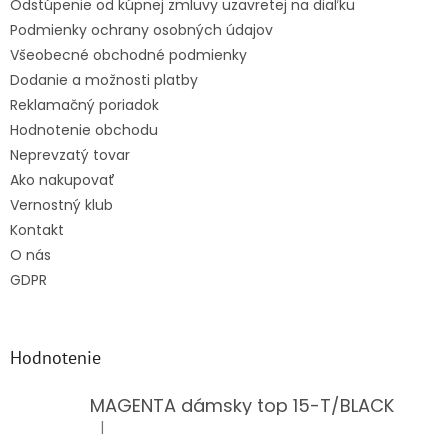
Odstúpenie od kúpnej zmluvy uzavretej na diaľku
e
Podmienky ochrany osobných údajov
Všeobecné obchodné podmienky
Dodanie a možnosti platby
Reklamačný poriadok
Hodnotenie obchodu
Neprevzatý tovar
Ako nakupovať
Vernostný klub
Kontakt
O nás
GDPR
Hodnotenie
MAGENTA dámsky top 15-T/BLACK
|
Hodnotenie produktu je 5 z 5 hviezdičiek.