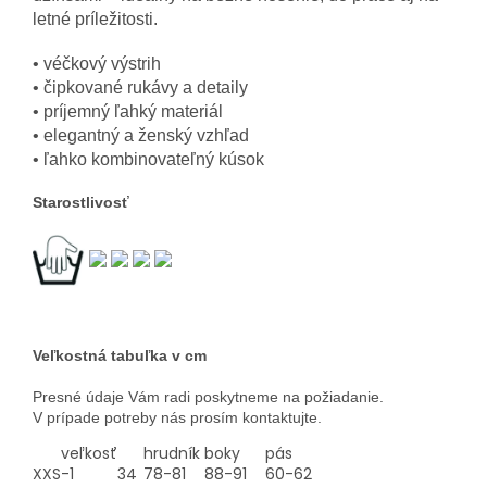
letné príležitosti.
• véčkový výstrih
• čipkované rukávy a detaily
• príjemný ľahký materiál
• elegantný a ženský vzhľad
• ľahko kombinovateľný kúsok
Starostlivosť
Veľkostná tabuľka v cm
Presné údaje Vám radi poskytneme na požiadanie.
V prípade potreby nás prosím kontaktujte.
veľkosť
hrudník
boky
pás
XXS
-1
34
78-81
88-91
60-62