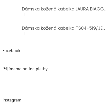
Dámska kožená kabelka LAURA BIAGGI 944-PINK
|
Hodnotenie produktu je 5 z 5 hviezdičiek.
Dámska kožená kabelka TS04-519/JEANS BLUE
|
Hodnotenie produktu je 5 z 5 hviezdičiek.
Facebook
Prijímame online platby
Instagram