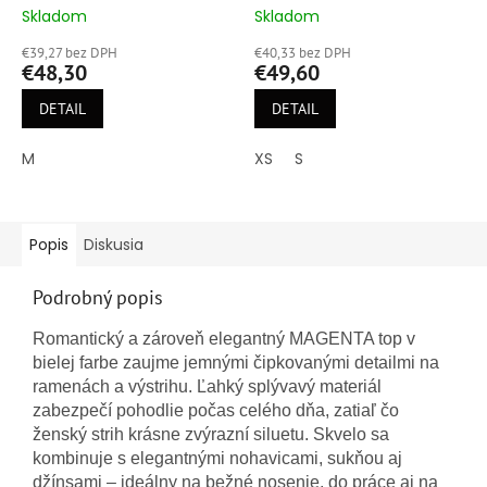
Skladom
Skladom
Priemerné
Priemerné
hodnotenie
hodnotenie
€39,27 bez DPH
€40,33 bez DPH
produktu
produktu
€48,30
€49,60
je
je
5,0
5,0
DETAIL
DETAIL
z
z
5
5
M
XS
S
hviezdičiek.
hviezdičiek.
Popis
Diskusia
Podrobný popis
Romantický a zároveň elegantný MAGENTA top v
bielej farbe zaujme jemnými čipkovanými detailmi na
ramenách a výstrihu. Ľahký splývavý materiál
zabezpečí pohodlie počas celého dňa, zatiaľ čo
ženský strih krásne zvýrazní siluetu. Skvelo sa
kombinuje s elegantnými nohavicami, sukňou aj
džínsami – ideálny na bežné nosenie, do práce aj na