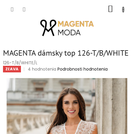
Prejsť
NÁKUP
na
obsah
KOŠÍK
MAGENTA dámsky top 126-T/B/WHITE
126-T/B/WHITE/L
Priemerné
4 hodnotenia
Podrobnosti hodnotenia
ZĽAVA
hodnotenie
produktu
je
5,0
z
5
hviezdičiek.