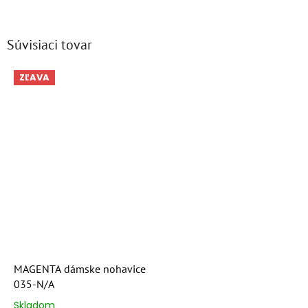
Súvisiaci tovar
ZĽAVA
MAGENTA dámske nohavice
035-N/A
Skladom
Priemerné