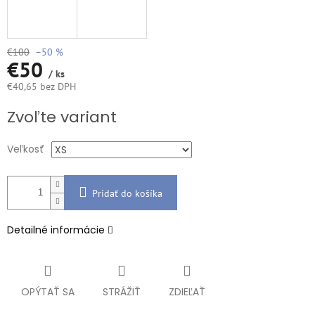
€100
–50 %
€50
/ ks
€40,65 bez DPH
Jednotková
Zvoľte variant
cena:
Veľkosť
Pridať do košíka
Detailné informácie
OPÝTAŤ SA
STRÁŽIŤ
ZDIEĽAŤ