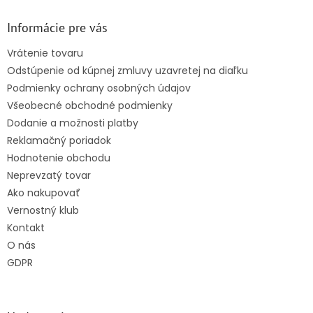
p
ä
Informácie pre vás
t
Vrátenie tovaru
i
Odstúpenie od kúpnej zmluvy uzavretej na diaľku
e
Podmienky ochrany osobných údajov
Všeobecné obchodné podmienky
Dodanie a možnosti platby
Reklamačný poriadok
Hodnotenie obchodu
Neprevzatý tovar
Ako nakupovať
Vernostný klub
Kontakt
O nás
GDPR