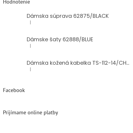
Hodnotenie
Dámska súprava 62875/BLACK
|
Hodnotenie produktu je 5 z 5 hviezdičiek.
Dámske šaty 62888/BLUE
|
Hodnotenie produktu je 5 z 5 hviezdičiek.
Dámska kožená kabelka TS-112-14/CHOCO
|
Hodnotenie produktu je 5 z 5 hviezdičiek.
Facebook
Prijímame online platby