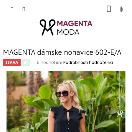
Prejsť
NÁKUP
na
obsah
KOŠÍK
MAGENTA dámske nohavice 602-E/A
Priemerné
6 hodnotení
Podrobnosti hodnotenia
ZĽAVA
🌿
hodnotenie
produktu
je
5,0
z
5
hviezdičiek.