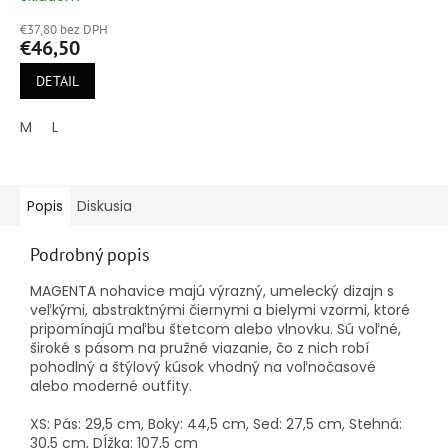
hodnotenie
€37,80 bez DPH
produktu
€46,50
je
4,8
DETAIL
z
5
M
L
hviezdičiek.
Popis
Diskusia
Podrobný popis
MAGENTA nohavice majú výrazný, umelecký dizajn s
veľkými, abstraktnými čiernymi a bielymi vzormi, ktoré
pripomínajú maľbu štetcom alebo vlnovku. Sú voľné,
široké s pásom na pružné viazanie, čo z nich robí
pohodlný a štýlový kúsok vhodný na voľnočasové
alebo moderné outfity.
XS: Pás: 29,5 cm, Boky: 44,5 cm, Sed: 27,5 cm, Stehná:
30,5 cm, Dĺžka: 107,5 cm