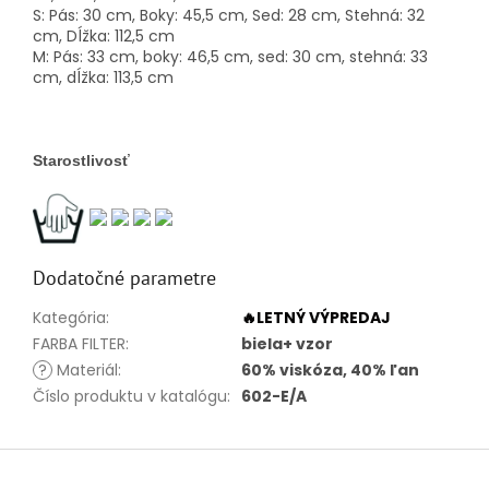
S: Pás: 30 cm, Boky: 45,5 cm, Sed: 28 cm, Stehná: 32
cm, Dĺžka: 112,5 cm
M: Pás: 33 cm, boky: 46,5 cm, sed: 30 cm, stehná: 33
cm, dĺžka: 113,5 cm
Starostlivosť
Dodatočné parametre
Kategória
:
🔥LETNÝ VÝPREDAJ
FARBA FILTER
:
biela+ vzor
?
Materiál
:
60% viskóza, 40% ľan
Číslo produktu v katalógu
:
602-E/A
Z
á