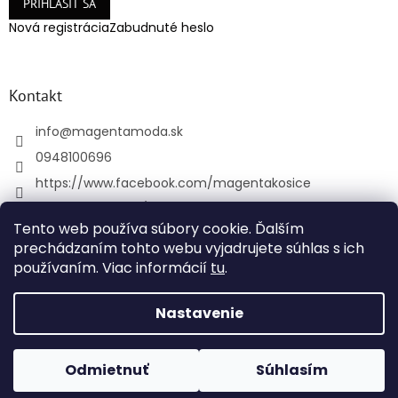
PRIHLÁSIŤ SA
Nová registrácia
Zabudnuté heslo
Kontakt
info
@
magentamoda.sk
0948100696
https://www.facebook.com/magentakosice
magenta_kosice/
Tento web používa súbory cookie. Ďalším
+421948100696
prechádzaním tohto webu vyjadrujete súhlas s ich
používaním. Viac informácií
tu
.
Vytvoril Shoptet
Nastavenie
Copyright 2026
MAGENTAMODA
. Všetky práva
Odmietnuť
Súhlasím
vyhradené.
Upraviť nastavenie cookies