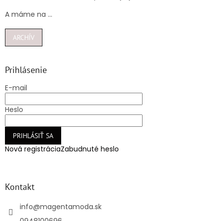
A máme na ...
ARCHÍV
Prihlásenie
E-mail
Heslo
PRIHLÁSIŤ SA
Nová registrácia
Zabudnuté heslo
Kontakt
info
@
magentamoda.sk