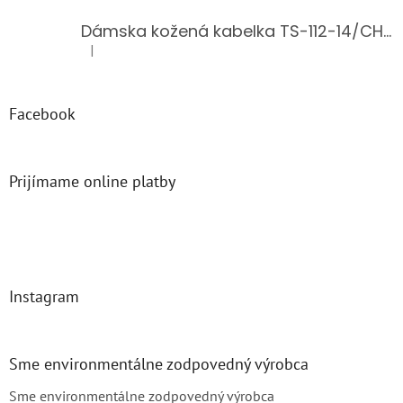
Dámska kožená kabelka TS-112-14/CHOCO
|
Hodnotenie produktu je 5 z 5 hviezdičiek.
Facebook
Prijímame online platby
Instagram
Sme environmentálne zodpovedný výrobca
Sme environmentálne zodpovedný výrobca