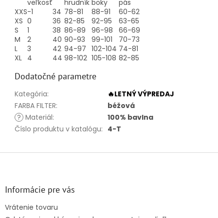
veľkosť
hrudník
boky
pás
XXS
-1
34
78-81
88-91
60-62
XS
0
36
82-85
92-95
63-65
S
1
38
86-89
96-98
66-69
M
2
40
90-93
99-101
70-73
L
3
42
94-97
102-104
74-81
XL
4
44
98-102
105-108
82-85
Dodatočné parametre
Kategória
:
🔥LETNÝ VÝPREDAJ
FARBA FILTER
:
béžová
?
Materiál
:
100% bavlna
Číslo produktu v katalógu
:
4-T
Z
á
p
ä
Informácie pre vás
t
Vrátenie tovaru
i