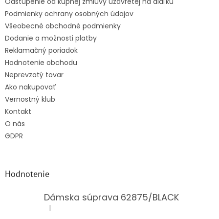
Odstúpenie od kúpnej zmluvy uzavretej na diaľku
e
Podmienky ochrany osobných údajov
Všeobecné obchodné podmienky
Dodanie a možnosti platby
Reklamačný poriadok
Hodnotenie obchodu
Neprevzatý tovar
Ako nakupovať
Vernostný klub
Kontakt
O nás
GDPR
Hodnotenie
Dámska súprava 62875/BLACK
|
Hodnotenie produktu je 5 z 5 hviezdičiek.