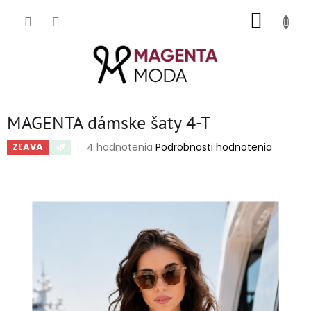
Prejsť
NÁKUP
na
obsah
KOŠÍK
MAGENTA dámske šaty 4-T
Priemerné
4 hodnotenia
Podrobnosti hodnotenia
ZĽAVA
🌿
hodnotenie
produktu
je
5,0
z
5
hviezdičiek.