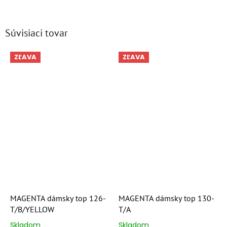
Súvisiaci tovar
ZĽAVA
ZĽAVA
MAGENTA dámsky top 126-
MAGENTA dámsky top 130-
T/B/YELLOW
T/A
Skladom
Skladom
Priemerné
Priemerné