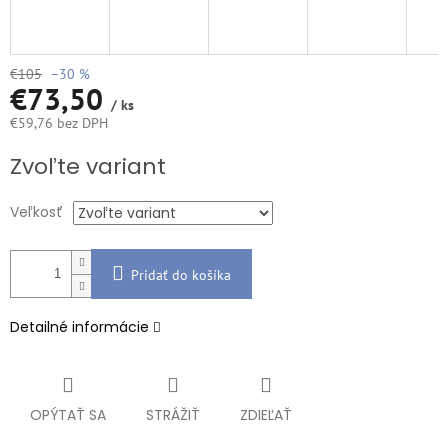
€105
–30 %
€73,50
/ ks
€59,76 bez DPH
Jednotková
Zvoľte variant
cena:
Veľkosť
Pridať do košíka
Detailné informácie
OPÝTAŤ SA
STRÁŽIŤ
ZDIEĽAŤ