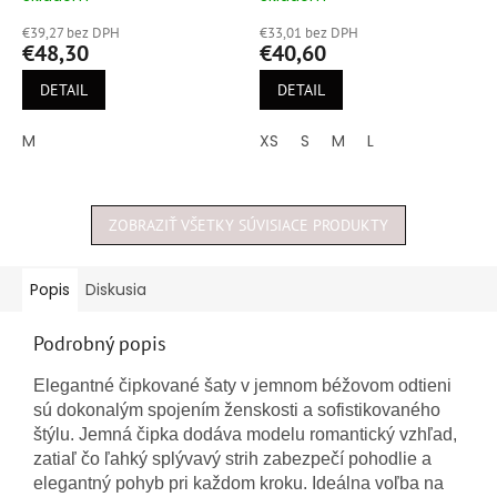
hodnotenie
hodnotenie
€39,27 bez DPH
€33,01 bez DPH
produktu
produktu
€48,30
€40,60
je
je
5,0
5,0
DETAIL
DETAIL
z
z
5
5
M
XS
S
M
L
hviezdičiek.
hviezdičiek.
ZOBRAZIŤ VŠETKY SÚVISIACE PRODUKTY
Popis
Diskusia
Podrobný popis
Elegantné čipkované šaty v jemnom béžovom odtieni
sú dokonalým spojením ženskosti a sofistikovaného
štýlu. Jemná čipka dodáva modelu romantický vzhľad,
zatiaľ čo ľahký splývavý strih zabezpečí pohodlie a
elegantný pohyb pri každom kroku. Ideálna voľba na