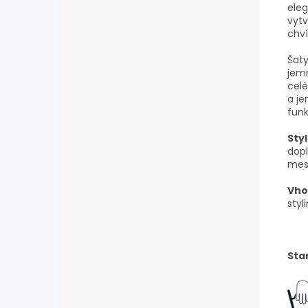
eleg
vyt
chví
Šat
jemn
celé
a je
funk
Styl
dopl
mest
Vho
styl
Sta