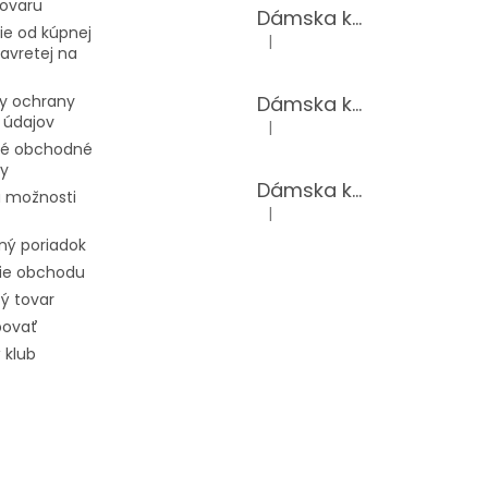
tovaru
Dámska kožená kabelka TS-112-14/CHOCO
e od kúpnej
|
Hodnotenie produktu je 5 z 5 hv
avretej na
Dámska kožená kabelka TS-112-14/PUDER
y ochrany
 údajov
|
Hodnotenie produktu je 5 z 5 hv
é obchodné
y
Dámska kožená kabelka TS-98-141/GOLD
 možnosti
|
Hodnotenie produktu je 5 z 5 hv
ný poriadok
ie obchodu
ý tovar
povať
 klub