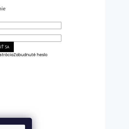
nie
IŤ SA
strácia
Zabudnuté heslo