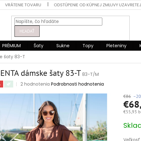
VRÁTENIE TOVARU
ODSTÚPENIE OD KÚPNEJ ZMLUVY UZAVRETEJ
HĽADAŤ
PRÉMIUM
Šaty
Sukne
Topy
Pleteniny
 šaty 83-T
ENTA dámske šaty 83-T
83-T/M
Priemerné
2 hodnotenia
Podrobnosti hodnotenia
A
🌿
hodnotenie
produktu
€86
–20
€68
je
5,0
€55,93 b
z
5
Jednotko
Skla
hviezdičiek.
cena:
Veľkosť