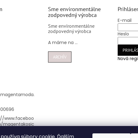
m
Sme environmentálne
Prihláse
zodpovedný výrobca
E-mail
Sme environmentálne
zodpovedný výrobca
Heslo
A máme na ...
PRIHLÁS
ARCHÍV
Nová regi
@
magentamoda.
100696
://www.faceboo
m/magentakosic
používa súbory cookie. Ďalším