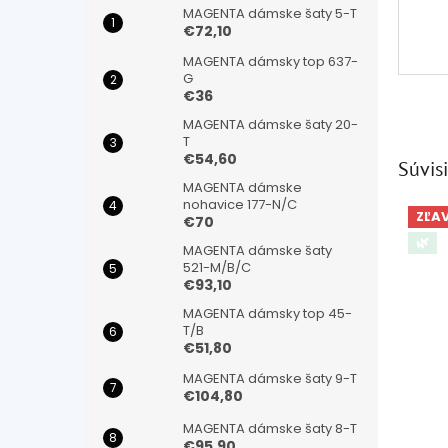
MAGENTA dámske šaty 5-T
€72,10
MAGENTA dámsky top 637-
G
€36
MAGENTA dámske šaty 20-
T
€54,60
Súvisi
MAGENTA dámske
nohavice 177-N/C
ZĽA
€70
🌿
MAGENTA dámske šaty
521-M/B/C
€93,10
MAGENTA dámsky top 45-
T/B
€51,80
MAGENTA dámske šaty 9-T
€104,80
MAGENTA dámske šaty 8-T
€95,90