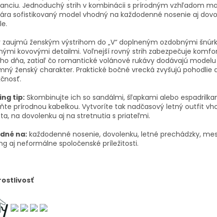
anciu. Jednoduchý strih v kombinácii s prírodným vzhľadom ma
vára sofistikovaný model vhodný na každodenné nosenie aj dov
le.
y zaujmú ženským výstrihom do „V“ doplneným ozdobnými šnúr
ými kovovými detailmi. Voľnejší rovný strih zabezpečuje komfo
ho dňa, zatiaľ čo romantické volánové rukávy dodávajú modelu
mný ženský charakter. Praktické bočné vrecká zvyšujú pohodlie 
čnosť.
ing tip:
Skombinujte ich so sandálmi, šľapkami alebo espadrilka
ňte prírodnou kabelkou. Vytvoríte tak nadčasový letný outfit v
a, na dovolenku aj na stretnutia s priateľmi.
dné na:
každodenné nosenie, dovolenku, letné prechádzky, mes
ing aj neformálne spoločenské príležitosti.
rostlivosť