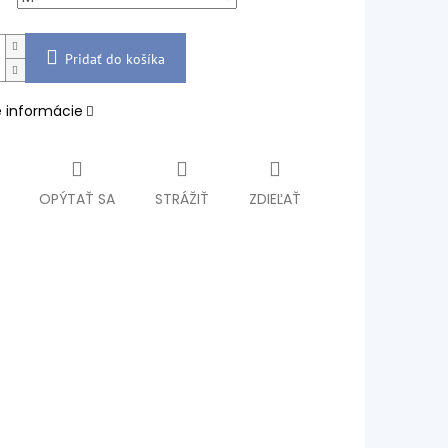
Pridať do košíka
é informácie
OPÝTAŤ SA
STRÁŽIŤ
ZDIEĽAŤ