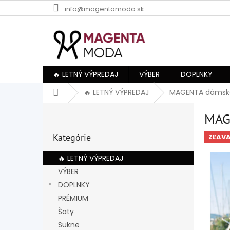
Prejsť
info@magentamoda.sk
na
obsah
🔥 LETNÝ VÝPREDAJ
VÝBER
DOPLNKY
Domov
🔥 LETNÝ VÝPREDAJ
MAGENTA dámske
B
MAG
o
Preskočiť
č
Kategórie
kategórie
ZĽAV
n
ý
🔥 LETNÝ VÝPREDAJ
p
VÝBER
a
DOPLNKY
n
e
PRÉMIUM
l
Šaty
Sukne