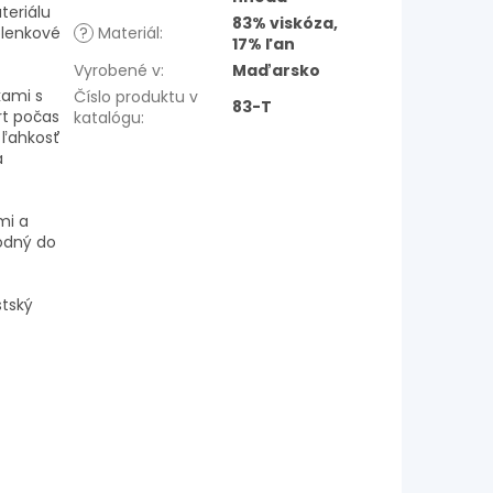
teriálu
83% viskóza,
olenkové
?
Materiál
:
17% ľan
Vyrobené v
:
Maďarsko
kami s
Číslo produktu v
83-T
rt počas
katalógu
:
 ľahkosť
a
mi a
hodný do
tský