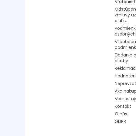
Vrátenie 
Odstúpeni
zmluvy uz
diaľku
Podmienk
osobných
Všeobecn
podmienk
Dodanie a
platby
Reklamač
Hodnoten
Neprevzat
Ako naku
Vernostný
Kontakt
O nás
GDPR