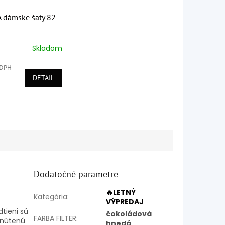
dámske šaty 82-
Skladom
é
ie
 DPH
DETAIL
k.
Dodatočné parametre
🔥LETNÝ
Kategória
:
VÝPREDAJ
tieni sú
čokoládová
FARBA FILTER
:
nenútenú
hnedá