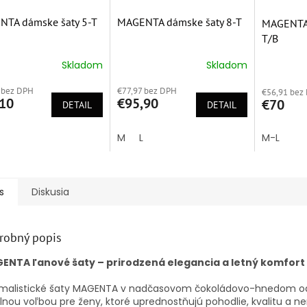
TA dámske šaty 5-T
MAGENTA dámske šaty 8-T
MAGENTA 
T/B
Skladom
Skladom
erné
Priemerné
Priemern
tenie
hodnotenie
hodnoten
 bez DPH
€77,97 bez DPH
ktu
produktu
€56,91 bez
produktu
10
€95,90
€70
DETAIL
je
DETAIL
je
5,0
5,0
z
z
M
L
M-L
5
5
ičiek.
hviezdičiek.
hviezdičie
s
Diskusia
robný popis
ENTA ľanové šaty – prirodzená elegancia a letný komfort
imalistické šaty MAGENTA v nadčasovom čokoládovo-hnedom od
lnou voľbou pre ženy, ktoré uprednostňujú pohodlie, kvalitu a 