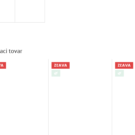
aci tovar
VA
ZĽAVA
ZĽAVA
🌿
🌿