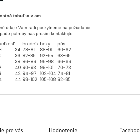
ostná tabuľka v cm
né údaje Vám radi poskytneme na požiadanie.
ípade potreby nás prosím kontaktujte.
veľkosť
hrudník
boky
pás
-1
34
78-81
88-91
60-62
0
36
82-85
92-95
63-65
38
86-89
96-98
66-69
2
40
90-93
99-101
70-73
3
42
94-97
102-104
74-81
4
44
98-102
105-108
82-85
ie pre vás
Hodnotenie
Faceboo