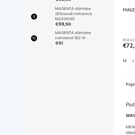
MAGENTA dámske
MAGEN
džínsové nohavice
M2430145
€59,50
Priem
MAGENTA dámske
hodno
nohavice 162-N
€58,62
produ
€51
€72,
je
5,0
z
M
L
5
hviezd
Popi
Pod
MAG
Min
ideá