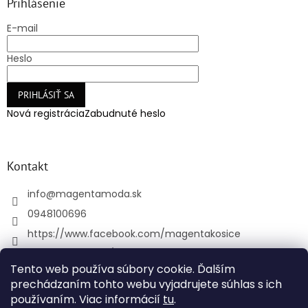
Prihlásenie
E-mail
Heslo
PRIHLÁSIŤ SA
Nová registrácia
Zabudnuté heslo
Kontakt
info
@
magentamoda.sk
0948100696
https://www.facebook.com/magentakosice
magenta_kosice/
Tento web používa súbory cookie. Ďalším
+421948100696
prechádzaním tohto webu vyjadrujete súhlas s ich
používaním. Viac informácií
tu
.