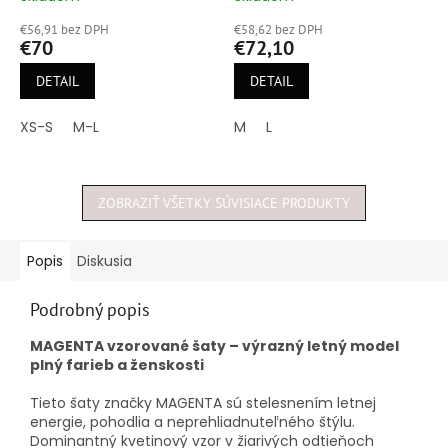
hodnotenie
hodnotenie
€56,91 bez DPH
€58,62 bez DPH
produktu
produktu
€70
€72,10
je
je
5,0
5,0
DETAIL
DETAIL
z
z
5
5
XS-S
M-L
M
L
hviezdičiek.
hviezdičiek.
ZOBRAZIŤ VŠETKY SÚVISIACE PRODUKTY
Popis
Diskusia
Podrobný popis
MAGENTA vzorované šaty – výrazný letný model
plný farieb a ženskosti
Tieto šaty značky MAGENTA sú stelesnením letnej
energie, pohodlia a neprehliadnuteľného štýlu.
Dominantný kvetinový vzor v žiarivých odtieňoch