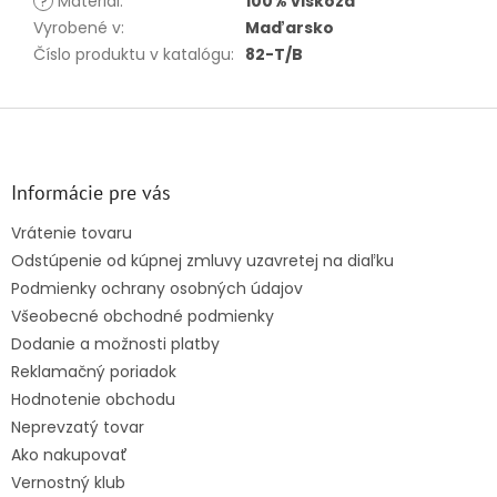
?
Materiál
:
100% viskóza
Vyrobené v
:
Maďarsko
Číslo produktu v katalógu
:
82-T/B
Z
á
p
ä
Informácie pre vás
t
Vrátenie tovaru
i
Odstúpenie od kúpnej zmluvy uzavretej na diaľku
e
Podmienky ochrany osobných údajov
Všeobecné obchodné podmienky
Dodanie a možnosti platby
Reklamačný poriadok
Hodnotenie obchodu
Neprevzatý tovar
Ako nakupovať
Vernostný klub