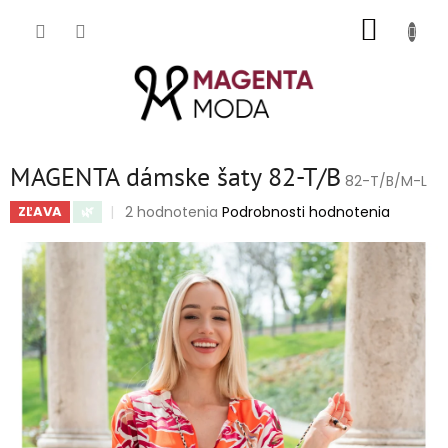
Prejsť
NÁKUP
na
obsah
KOŠÍK
MAGENTA dámske šaty 82-T/B
82-T/B/M-L
Priemerné
2 hodnotenia
Podrobnosti hodnotenia
ZĽAVA
🌿
hodnotenie
produktu
je
5,0
z
5
hviezdičiek.