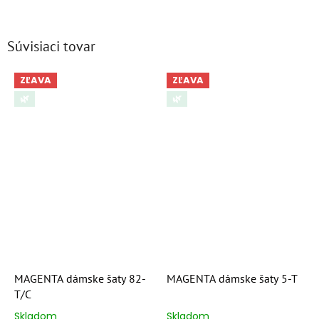
Súvisiaci tovar
ZĽAVA
ZĽAVA
🌿
🌿
MAGENTA dámske šaty 82-
MAGENTA dámske šaty 5-T
T/C
Skladom
Skladom
Priemerné
Priemerné