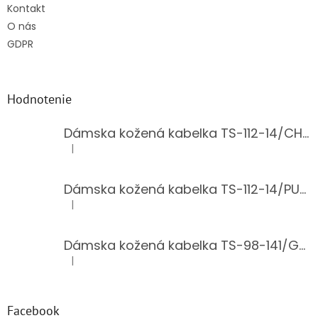
Kontakt
O nás
GDPR
Hodnotenie
Dámska kožená kabelka TS-112-14/CHOCO
|
Hodnotenie produktu je 5 z 5 hviezdičiek.
Dámska kožená kabelka TS-112-14/PUDER
|
Hodnotenie produktu je 5 z 5 hviezdičiek.
Dámska kožená kabelka TS-98-141/GOLD
|
Hodnotenie produktu je 5 z 5 hviezdičiek.
Facebook