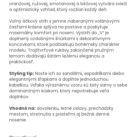
oranžovej, ružovej, smotanovej a béžovej vytvára svieži
a optimistický vzhľad, ktorý rozžiari každý deň.
Voľný áčkový strih s jemne naberanými volánovými
časťami krásne splýva na postave a poskytuje
maximálny komfort pri nosení. Výstrih do „V“ je
doplnený ozdobnými šnúrkami s dekoratívnymi
koncovkami, ktoré podčiarkujú bohémsky charakter
modelu. Trojštvrťové rukávy zakončené pružným
lemom dodávajú šatám ležérnu eleganciu a
praktickosť.
Styling tip:
Noste ich so sandálmi, espadrilkami alebo
elegantnými šľapkami a doplňte jednoduchou
kabelkou. Vďaka výraznému vzoru sú šaty samy o sebe
dominantným kúskom, ktorý nepotrebuje veľa
doplnkov.
Vhodné na:
dovolenku, letné oslavy, prechádzky
mestom, stretnutia s priateľmi aj bežné denné
nosenie.