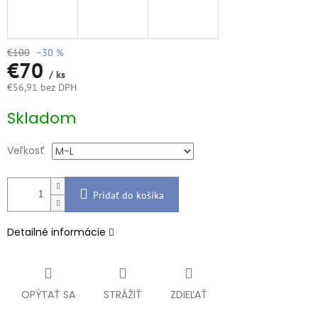
€100
–30 %
€70
/ ks
€56,91 bez DPH
Jednotková
Skladom
cena:
Veľkosť
Pridať do košíka
Detailné informácie
OPÝTAŤ SA
STRÁŽIŤ
ZDIEĽAŤ