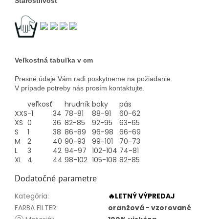
Starostlivosť
Veľkostná tabuľka v cm
Presné údaje Vám radi poskytneme na požiadanie.
V prípade potreby nás prosím kontaktujte.
veľkosť
hrudník
boky
pás
XXS
-1
34
78-81
88-91
60-62
XS
0
36
82-85
92-95
63-65
S
1
38
86-89
96-98
66-69
M
2
40
90-93
99-101
70-73
L
3
42
94-97
102-104
74-81
XL
4
44
98-102
105-108
82-85
Dodatočné parametre
Kategória
:
🔥LETNÝ VÝPREDAJ
FARBA FILTER
:
oranžová - vzorované