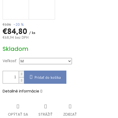
€106
–20 %
€84,80
/ ks
€68,94 bez DPH
Jednotková
Skladom
cena:
Veľkosť
Pridať do košíka
Detailné informácie
OPÝTAŤ SA
STRÁŽIŤ
ZDIEĽAŤ