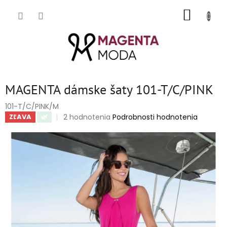
Prejsť
NÁKUP
na
obsah
KOŠÍK
MAGENTA dámske šaty 101-T/C/PINK
101-T/C/PINK/M
Priemerné
2 hodnotenia
Podrobnosti hodnotenia
ZĽAVA
🌿
hodnotenie
produktu
je
5,0
z
5
hviezdičiek.