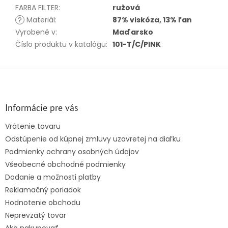
FARBA FILTER
:
ružová
?
Materiál
:
87% viskóza, 13% ľan
Vyrobené v
:
Maďarsko
Číslo produktu v katalógu
:
101-T/C/PINK
Z
á
p
ä
Informácie pre vás
t
Vrátenie tovaru
i
Odstúpenie od kúpnej zmluvy uzavretej na diaľku
e
Podmienky ochrany osobných údajov
Všeobecné obchodné podmienky
Dodanie a možnosti platby
Reklamačný poriadok
Hodnotenie obchodu
Neprevzatý tovar