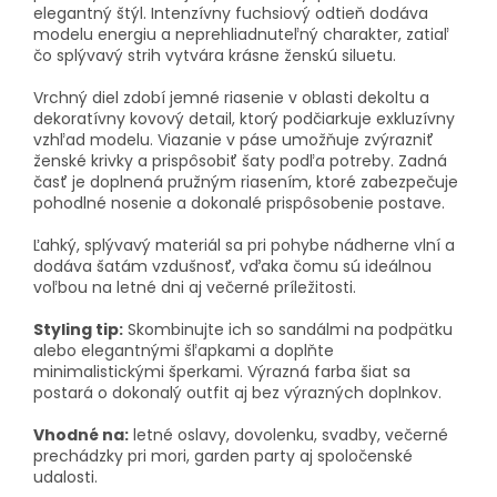
elegantný štýl. Intenzívny fuchsiový odtieň dodáva
modelu energiu a neprehliadnuteľný charakter, zatiaľ
čo splývavý strih vytvára krásne ženskú siluetu.
Vrchný diel zdobí jemné riasenie v oblasti dekoltu a
dekoratívny kovový detail, ktorý podčiarkuje exkluzívny
vzhľad modelu. Viazanie v páse umožňuje zvýrazniť
ženské krivky a prispôsobiť šaty podľa potreby. Zadná
časť je doplnená pružným riasením, ktoré zabezpečuje
pohodlné nosenie a dokonalé prispôsobenie postave.
Ľahký, splývavý materiál sa pri pohybe nádherne vlní a
dodáva šatám vzdušnosť, vďaka čomu sú ideálnou
voľbou na letné dni aj večerné príležitosti.
Styling tip:
Skombinujte ich so sandálmi na podpätku
alebo elegantnými šľapkami a doplňte
minimalistickými šperkami. Výrazná farba šiat sa
postará o dokonalý outfit aj bez výrazných doplnkov.
Vhodné na:
letné oslavy, dovolenku, svadby, večerné
prechádzky pri mori, garden party aj spoločenské
udalosti.