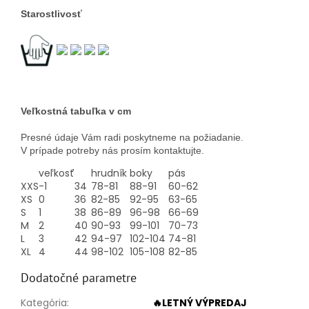
Starostlivosť
Veľkostná tabuľka v cm
Presné údaje Vám radi poskytneme na požiadanie.
V prípade potreby nás prosím kontaktujte.
veľkosť
hrudník
boky
pás
XXS
-1
34
78-81
88-91
60-62
XS
0
36
82-85
92-95
63-65
S
1
38
86-89
96-98
66-69
M
2
40
90-93
99-101
70-73
L
3
42
94-97
102-104
74-81
XL
4
44
98-102
105-108
82-85
Dodatočné parametre
Kategória
:
🔥LETNÝ VÝPREDAJ