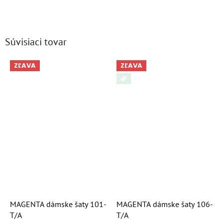
Súvisiaci tovar
ZĽAVA
ZĽAVA
🌿
MAGENTA dámske šaty 101-
MAGENTA dámske šaty 106-
T/A
T/A