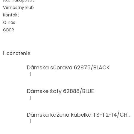
Ako nakupovať
Vernostný klub
Kontakt
O nás
GDPR
Hodnotenie
Dámska súprava 62875/BLACK
|
Hodnotenie produktu je 5 z 5 hviezdičiek.
Dámske šaty 62888/BLUE
|
Hodnotenie produktu je 5 z 5 hviezdičiek.
Dámska kožená kabelka TS-112-14/CHOCO
|
Hodnotenie produktu je 5 z 5 hviezdičiek.