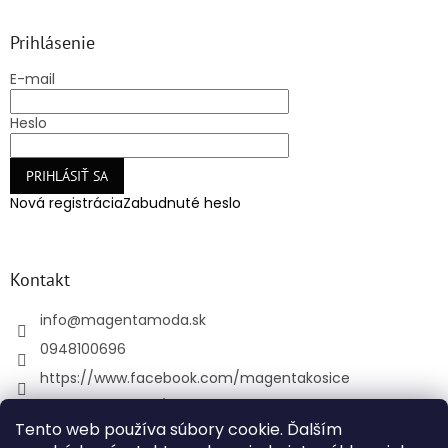
Prihlásenie
E-mail
Heslo
PRIHLÁSIŤ SA
Nová registrácia
Zabudnuté heslo
Kontakt
info
@
magentamoda.sk
0948100696
https://www.facebook.com/magentakosice
magenta_kosice/
Tento web používa súbory cookie. Ďalším
+421948100696