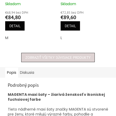
Skladom
Skladom
Priemerné
Priemerné
hodnotenie
hodnotenie
€68,94 bez DPH
€72,85 bez DPH
produktu
produktu
€84,80
€89,60
je
je
5,0
5,0
DETAIL
DETAIL
z
z
5
5
M
L
hviezdičiek.
hviezdičiek.
ZOBRAZIŤ VŠETKY SÚVISIACE PRODUKTY
Popis
Diskusia
Podrobný popis
MAGENTA maxi šaty – žiarivá ženskosť v ikonickej
fuchsiovej farbe
Tieto nádherné maxi šaty značky MAGENTA sú stvorené
pre ženy, ktoré milujú výrazné farby, pohodlie a