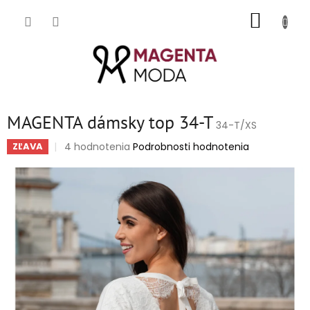
Prejsť
NÁKUP
na
obsah
KOŠÍK
MAGENTA dámsky top 34-T
34-T/XS
Priemerné
4 hodnotenia
Podrobnosti hodnotenia
ZĽAVA
hodnotenie
produktu
je
5,0
z
5
hviezdičiek.