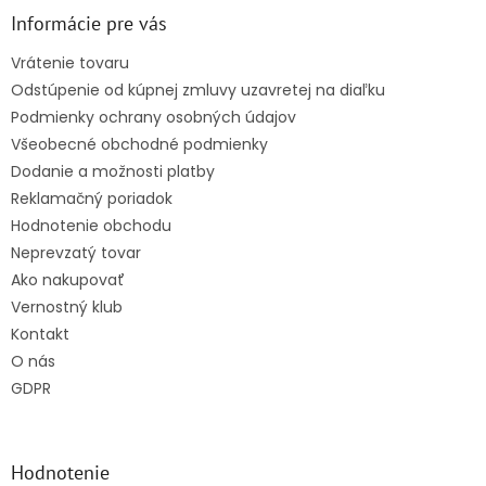
ä
Informácie pre vás
t
Vrátenie tovaru
i
Odstúpenie od kúpnej zmluvy uzavretej na diaľku
e
Podmienky ochrany osobných údajov
Všeobecné obchodné podmienky
Dodanie a možnosti platby
Reklamačný poriadok
Hodnotenie obchodu
Neprevzatý tovar
Ako nakupovať
Vernostný klub
Kontakt
O nás
GDPR
Hodnotenie