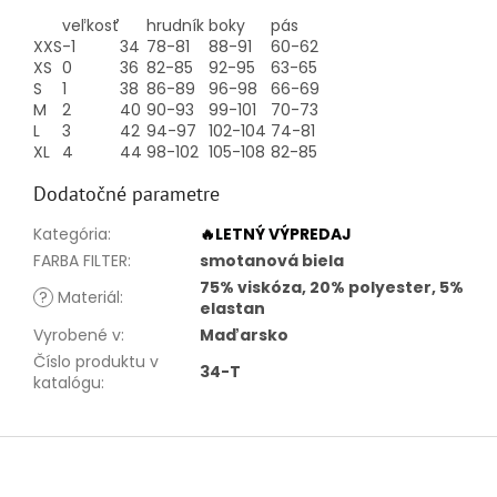
veľkosť
hrudník
boky
pás
XXS
-1
34
78-81
88-91
60-62
XS
0
36
82-85
92-95
63-65
S
1
38
86-89
96-98
66-69
M
2
40
90-93
99-101
70-73
L
3
42
94-97
102-104
74-81
XL
4
44
98-102
105-108
82-85
Dodatočné parametre
Kategória
:
🔥LETNÝ VÝPREDAJ
FARBA FILTER
:
smotanová biela
75% viskóza, 20% polyester, 5%
?
Materiál
:
elastan
Vyrobené v
:
Maďarsko
Číslo produktu v
34-T
katalógu
:
Z
á
p