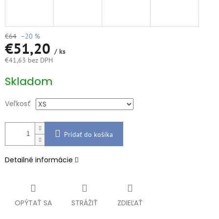
€64
–20 %
€51,20
/ ks
€41,63 bez DPH
Jednotková
Skladom
cena:
Veľkosť
Pridať do košíka
Detailné informácie
OPÝTAŤ SA
STRÁŽIŤ
ZDIEĽAŤ