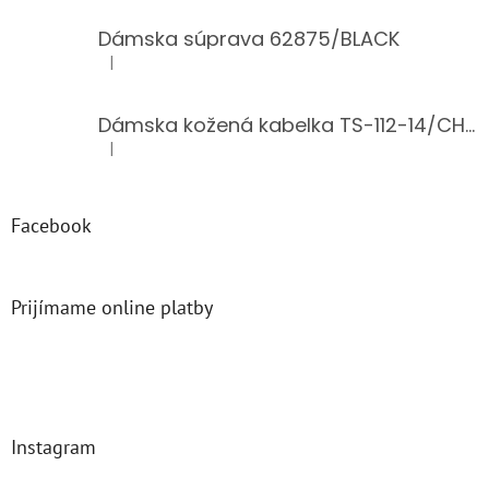
Dámska súprava 62875/BLACK
|
Hodnotenie produktu je 5 z 5 hviezdičiek.
Dámska kožená kabelka TS-112-14/CHOCO
|
Hodnotenie produktu je 5 z 5 hviezdičiek.
Facebook
Prijímame online platby
Instagram