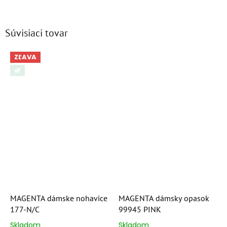
Súvisiaci tovar
ZĽAVA
🌿
MAGENTA dámske nohavice
MAGENTA dámsky opasok
177-N/C
99945 PINK
Skladom
Skladom
Priemerné
Priemerné