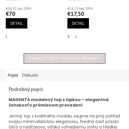
hodnotenie
hodnotenie
€56,91 bez DPH
€14,23 bez DPH
produktu
produktu
€70
€17,50
je
je
5,0
4,5
DETAIL
DETAIL
z
z
5
5
L
S
L
hviezdičiek.
hviezdičiek.
ZOBRAZIŤ VŠETKY SÚVISIACE PRODUKTY
Popis
Diskusia
Podrobný popis
MAGENTA modalový top s čipkou – elegantná
ženskosť v prémiovom prevedení
Jemný top z kvalitného modalu zaujme na prvý pohľad
svojou minimalistickou eleganciou. Predná časť pôsobí
čisto a nadčasovo, vďaka voľnejšiemu strihu a hladkej