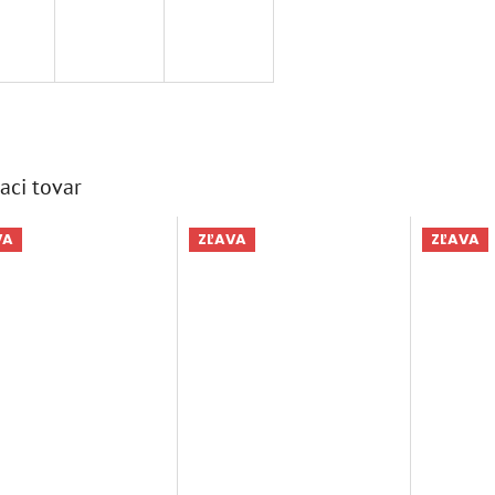
aci tovar
VA
ZĽAVA
ZĽAVA