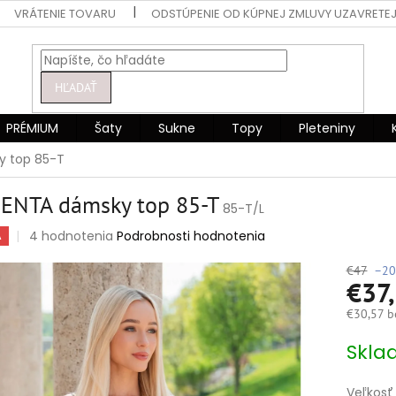
VRÁTENIE TOVARU
ODSTÚPENIE OD KÚPNEJ ZMLUVY UZAVRETEJ
HĽADAŤ
PRÉMIUM
Šaty
Sukne
Topy
Pleteniny
 top 85-T
ENTA dámsky top 85-T
85-T/L
Priemerné
4 hodnotenia
Podrobnosti hodnotenia
A
hodnotenie
produktu
€47
–20
€37
je
4,5
€30,57 b
z
5
Jednotko
Skla
hviezdičiek.
cena:
Veľkosť