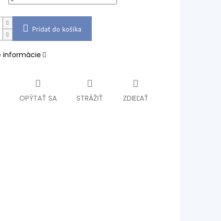
Pridať do košíka
é informácie
OPÝTAŤ SA
STRÁŽIŤ
ZDIEĽAŤ