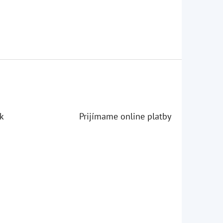
k
Prijímame online platby
iezdičiek.
iezdičiek.