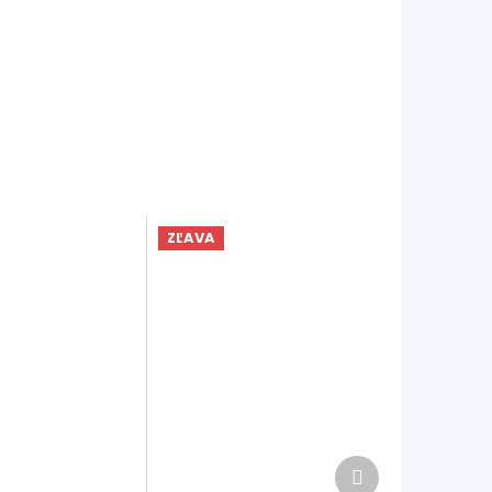
ZĽAVA
Ďalší
produkt