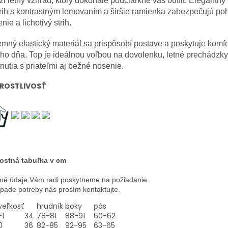
ži letný vzhľad, ktorý dokonale podčiarkne váš outfit. Elegantn
rih s kontrastným lemovaním a širšie ramienka zabezpečujú po
nie a lichotivý strih.
emný elastický materiál sa prispôsobí postave a poskytuje komf
ho dňa. Top je ideálnou voľbou na dovolenku, letné prechádzky
tnutia s priateľmi aj bežné nosenie.
ROSTLIVOSŤ
ostná tabuľka v cm
né údaje Vám radi poskytneme na požiadanie.
ípade potreby nás prosím kontaktujte.
veľkosť
hrudník
boky
pás
-1
34
78-81
88-91
60-62
0
36
82-85
92-95
63-65