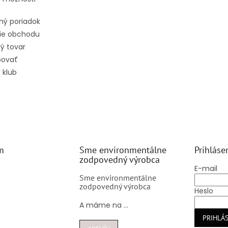
ný poriadok
ie obchodu
ý tovar
povať
 klub
m
Sme environmentálne
Prihláse
zodpovedný výrobca
E-mail
Sme environmentálne
zodpovedný výrobca
Heslo
A máme na ...
PRIHLÁS