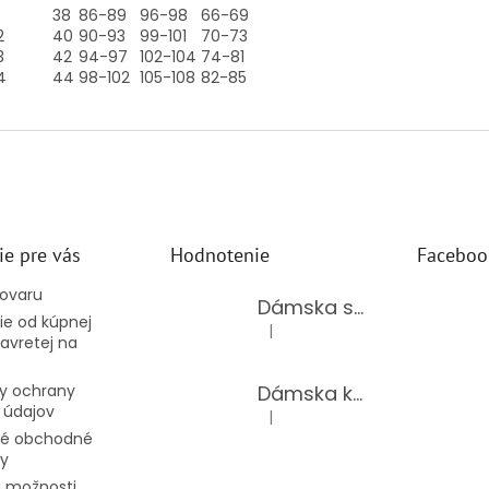
38
86-89
96-98
66-69
2
40
90-93
99-101
70-73
3
42
94-97
102-104
74-81
4
44
98-102
105-108
82-85
ie pre vás
Hodnotenie
Faceboo
tovaru
Dámska súprava 62875/BLACK
e od kúpnej
|
Hodnotenie produktu je 5 z 5 hv
avretej na
Dámska kožená kabelka TS-112-14/CHOCO
y ochrany
 údajov
|
Hodnotenie produktu je 5 z 5 hv
é obchodné
y
 možnosti