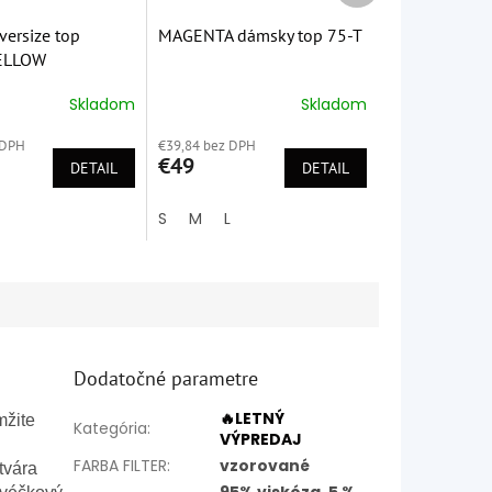
ersize top
MAGENTA dámsky top 75-T
ELLOW
Skladom
Skladom
é
Priemerné
ie
hodnotenie
 DPH
€39,84 bez DPH
produktu
€49
DETAIL
je
DETAIL
5,0
z
S
M
L
5
k.
hviezdičiek.
Dodatočné parametre
🔥LETNÝ
mžite
Kategória
:
VÝPREDAJ
FARBA FILTER
:
vzorované
tvára