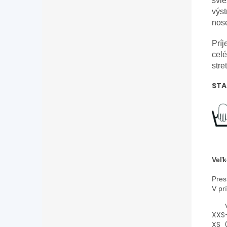
svie
výst
nose
Príj
celé
stre
STA
Veľk
Pres
V pr
XXS
XS