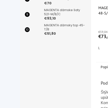
€70
MAGE
MAGENTA dámske šaty
48-S/
521-M/B/C
€93,10
Priem
MAGENTA dámsky top 45-
hodno
T/B
€59,84
produ
€51,80
€73,
je
5,0
z
L
5
hviezd
Popi
Pod
Štý
upút
Komb