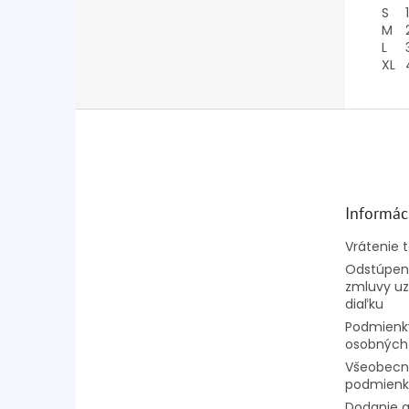
S
1
M
L
XL
Z
á
p
ä
t
Informác
i
e
Vrátenie 
Odstúpeni
zmluvy uz
diaľku
Podmienk
osobných
Všeobecn
podmienk
Dodanie a