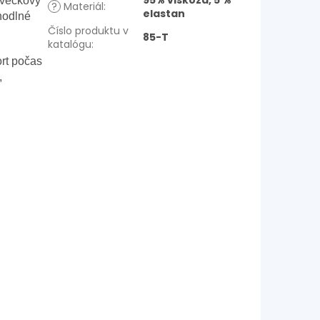
95% viskóza, 5 %
ý véčkový
?
Materiál
:
elastan
hodlné
Číslo produktu v
85-T
katalógu
:
ort počas
,