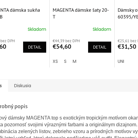
NTA dámska sukňa
MAGENTA dámske šaty 20-
Dámsky ov
B
T
60395/Y
Skladom
Skladom
erné
Priemerné
Priemern
tenie
hodnotenie
hodnoten
 bez DPH
€44,39 bez DPH
€25,61 bez
ktu
produktu
produktu
60
€54,60
€31,50
DETAIL
je
DETAIL
je
5,0
5,0
z
z
XS
S
M
UNI
5
5
ičiek.
hviezdičiek.
hviezdičie
s
Diskusia
robný popis
lový dámsky MAGENTA top s exotickým tropickým motívom oka
a pozornosť svojimi výraznými farbami a originálnym dizajnom.
inácia zelených listov, zebrieho vzoru a prírodných motívov vy