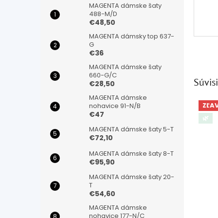
MAGENTA dámske šaty
488-M/D
€48,50
MAGENTA dámsky top 637-
G
€36
MAGENTA dámske šaty
660-G/C
Súvisi
€28,50
MAGENTA dámske
ZĽA
nohavice 91-N/B
€47
🌿
MAGENTA dámske šaty 5-T
€72,10
MAGENTA dámske šaty 8-T
€95,90
MAGENTA dámske šaty 20-
T
€54,60
MAGENTA dámske
nohavice 177-N/C