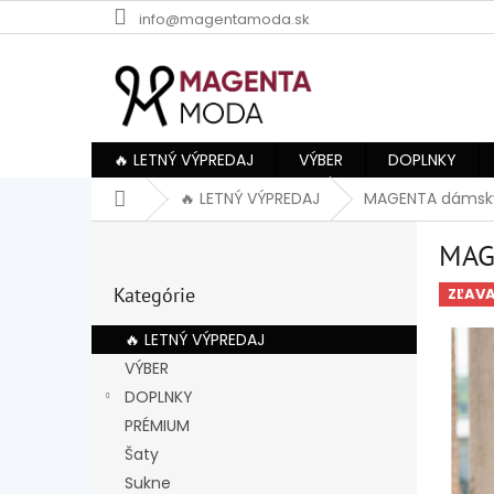
Prejsť
info@magentamoda.sk
na
obsah
🔥 LETNÝ VÝPREDAJ
VÝBER
DOPLNKY
Domov
🔥 LETNÝ VÝPREDAJ
MAGENTA dámsky
B
MAG
o
Preskočiť
č
Kategórie
kategórie
ZĽAV
n
ý
🔥 LETNÝ VÝPREDAJ
p
VÝBER
a
DOPLNKY
n
e
PRÉMIUM
l
Šaty
Sukne