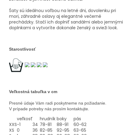
Šaty sú ideálnou voľbou na letné dni, dovolenku pri
mori, záhradné oslavy aj elegantné večerné
prechádzky. Stačí ich doplniť sandálmi alebo jemnými
doplnkami a vytvoríte dokonale ženský a svieži look.
Starostlivosť
Veľkostná tabuľka v cm
Presné údaje Vám radi poskytneme na požiadanie.
V prípade potreby nás prosím kontaktujte.
veľkosť
hrudník
boky
pás
XXS
-1
34
78-81
88-91
60-62
XS
0
36
82-85
92-95
63-65