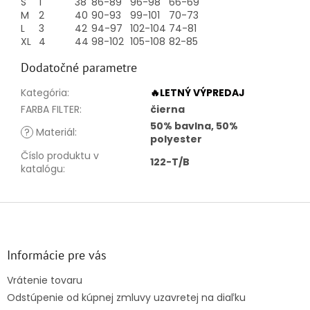
S
1
38
86-89
96-98
66-69
M
2
40
90-93
99-101
70-73
L
3
42
94-97
102-104
74-81
XL
4
44
98-102
105-108
82-85
Dodatočné parametre
Kategória
:
🔥LETNÝ VÝPREDAJ
FARBA FILTER
:
čierna
50% bavlna, 50%
?
Materiál
:
polyester
Číslo produktu v
122-T/B
katalógu
:
Z
á
p
ä
Informácie pre vás
t
Vrátenie tovaru
i
Odstúpenie od kúpnej zmluvy uzavretej na diaľku
e