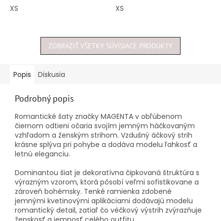
5
5
XS
XS
hviezdičiek.
hviezdičiek.
ZOBRAZIŤ VŠETKY SÚVISIACE PRODUKTY
Popis
Diskusia
Podrobný popis
Romantické šaty značky MAGENTA v obľúbenom
čiernom odtieni očaria svojím jemným háčkovaným
vzhľadom a ženským strihom. Vzdušný áčkový strih
krásne splýva pri pohybe a dodáva modelu ľahkosť a
letnú eleganciu.
Dominantou šiat je dekoratívna čipkovaná štruktúra s
výrazným vzorom, ktorá pôsobí veľmi sofistikovane a
zároveň bohémsky. Tenké ramienka zdobené
jemnými kvetinovými aplikáciami dodávajú modelu
romantický detail, zatiaľ čo véčkový výstrih zvýrazňuje
ženskosť a jemnosť celého outfitu.