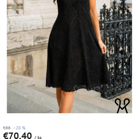
€88
–20 %
€70,40
/ ks