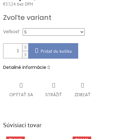
€57,24 bez DPH
Jednotková
Zvoľte variant
cena:
Veľkosť
Pridať do košíka
Detailné informácie
OPÝTAŤ SA
STRÁŽIŤ
ZDIEĽAŤ
Súvisiaci tovar