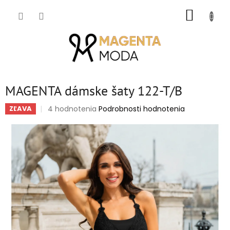
Prejsť
NÁKUP
na
obsah
KOŠÍK
MAGENTA dámske šaty 122-T/B
Priemerné
4 hodnotenia
Podrobnosti hodnotenia
ZĽAVA
hodnotenie
produktu
je
5,0
z
5
hviezdičiek.