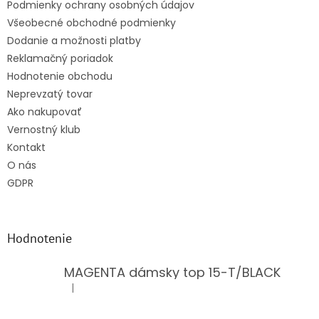
Podmienky ochrany osobných údajov
Všeobecné obchodné podmienky
Dodanie a možnosti platby
Reklamačný poriadok
Hodnotenie obchodu
Neprevzatý tovar
Ako nakupovať
Vernostný klub
Kontakt
O nás
GDPR
Hodnotenie
MAGENTA dámsky top 15-T/BLACK
|
Hodnotenie produktu je 5 z 5 hviezdičiek.