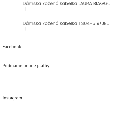
Dámska kožená kabelka LAURA BIAGGI 944-PINK
|
Hodnotenie produktu je 5 z 5 hviezdičiek.
Dámska kožená kabelka TS04-519/JEANS BLUE
|
Hodnotenie produktu je 5 z 5 hviezdičiek.
Facebook
Prijímame online platby
Instagram