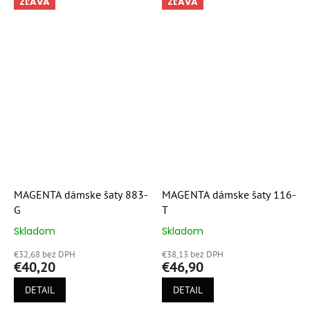
ZĽAVA
ZĽAVA
MAGENTA dámske šaty 883-
MAGENTA dámske šaty 116-
G
T
Skladom
Skladom
Priemerné
Priemerné
hodnotenie
hodnotenie
€32,68 bez DPH
€38,13 bez DPH
produktu
produktu
€40,20
€46,90
je
je
5,0
5,0
DETAIL
DETAIL
z
z