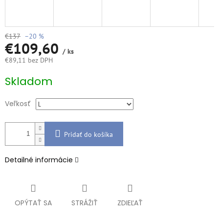
€137
–20 %
€109,60
/ ks
€89,11 bez DPH
Jednotková
Skladom
cena:
Veľkosť
Pridať do košíka
Detailné informácie
OPÝTAŤ SA
STRÁŽIŤ
ZDIEĽAŤ