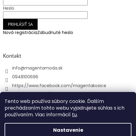
Heslo
PRIHLÁSIŤ SA
Nová registrácia
Zabudnuté heslo
Kontakt
info
@
magentamoda.sk
0948100696
https://www.facebook.com/magentakosice
magenta_kosice/
Tento web používa súbory cookie. Ďalším
+421948100696
prechádzaním tohto webu vyjadrujete súhlas s ich
používaním. Viac informácií
tu
.
Vytvoril Shoptet
Nastavenie