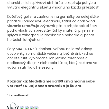
charakter. Ich splývavý strih krásne kopíruje pohyb a
vytvára elegantnú siluetu vhodnú na každú príležitosť.
Košeľový golier a zapínanie na gombíky po celej dĺžke
prinášajú nadčasovú eleganciu, zatiaľ čo opasok na
viazanie umožňuje zvýrazniť pás a prispôsobiť si šaty
podľa vlastných predstáv. Ľahký materiál príjemne
splýva a zabezpečuje maximálne pohodlie aj počas
horúcich letných dní.
Šaty MAGENTA sú ideálnou voľbou na letné oslavy,
dovolenky, romantické večere aj bežné dni, keď sa
chcete cítiť výnimočne. Ich jemná farebnosť a
nadčasový dizajn z nich robia kúsok, ktorý zostane vo
vašom šatníku dlhé sezóny.
Poznámka: Modelka meria 169 cm a má na sebe
veľkosť XS. Jej obvod hrudníka je 80 cm.
Starostlivosť