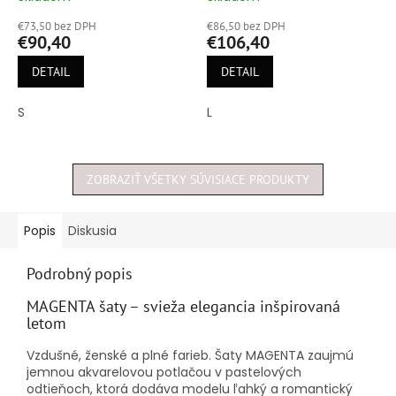
hodnotenie
hodnotenie
€73,50 bez DPH
€86,50 bez DPH
produktu
produktu
€90,40
€106,40
je
je
5,0
5,0
DETAIL
DETAIL
z
z
5
5
S
L
hviezdičiek.
hviezdičiek.
ZOBRAZIŤ VŠETKY SÚVISIACE PRODUKTY
Popis
Diskusia
Podrobný popis
MAGENTA šaty – svieža elegancia inšpirovaná
letom
Vzdušné, ženské a plné farieb. Šaty MAGENTA zaujmú
jemnou akvarelovou potlačou v pastelových
odtieňoch, ktorá dodáva modelu ľahký a romantický