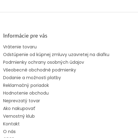
Z
á
p
ä
Informácie pre vás
t
Vrátenie tovaru
i
Odstúpenie od kúpnej zmluvy uzavretej na diaľku
e
Podmienky ochrany osobných údajov
Všeobecné obchodné podmienky
Dodanie a možnosti platby
Reklamačný poriadok
Hodnotenie obchodu
Neprevzatý tovar
Ako nakupovať
Vernostný klub
Kontakt
O nás