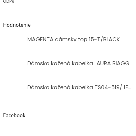
GDPR
Hodnotenie
MAGENTA dámsky top 15-T/BLACK
|
Hodnotenie produktu je 5 z 5 hviezdičiek.
Dámska kožená kabelka LAURA BIAGGI 944-PINK
|
Hodnotenie produktu je 5 z 5 hviezdičiek.
Dámska kožená kabelka TS04-519/JEANS BLUE
|
Hodnotenie produktu je 5 z 5 hviezdičiek.
Facebook