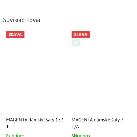
Súvisiaci tovar
ZĽAVA
ZĽAVA
🌿
MAGENTA dámske šaty 153-
MAGENTA dámske šaty 7-
T
T/A
Skladom
Skladom
Priemerné
Priemerné