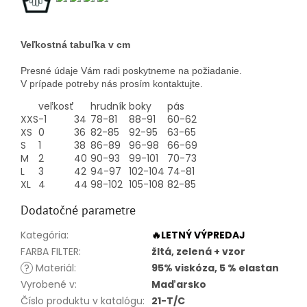
Veľkostná tabuľka v cm
Presné údaje Vám radi poskytneme na požiadanie.
V prípade potreby nás prosím kontaktujte.
veľkosť
hrudník
boky
pás
XXS
-1
34
78-81
88-91
60-62
XS
0
36
82-85
92-95
63-65
S
1
38
86-89
96-98
66-69
M
2
40
90-93
99-101
70-73
L
3
42
94-97
102-104
74-81
XL
4
44
98-102
105-108
82-85
Dodatočné parametre
Kategória
:
🔥LETNÝ VÝPREDAJ
FARBA FILTER
:
žltá, zelená + vzor
?
Materiál
:
95% viskóza, 5 % elastan
Vyrobené v
:
Maďarsko
Číslo produktu v katalógu
:
21-T/C