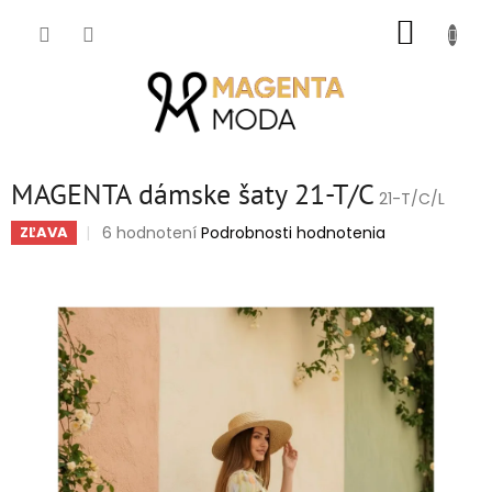
Prejsť
NÁKUP
na
obsah
KOŠÍK
MAGENTA dámske šaty 21-T/C
21-T/C/L
Priemerné
6 hodnotení
Podrobnosti hodnotenia
ZĽAVA
hodnotenie
produktu
je
5,0
z
5
hviezdičiek.