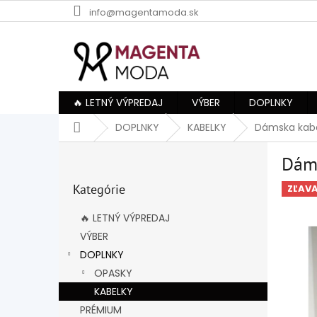
Prejsť
info@magentamoda.sk
na
obsah
🔥 LETNÝ VÝPREDAJ
VÝBER
DOPLNKY
Domov
DOPLNKY
KABELKY
Dámska kabe
B
Dám
o
Preskočiť
č
Kategórie
kategórie
ZĽAV
n
ý
🔥 LETNÝ VÝPREDAJ
p
VÝBER
a
DOPLNKY
n
e
OPASKY
l
KABELKY
PRÉMIUM