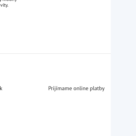
ity.
k
Prijímame online platby
iezdičiek.
iezdičiek.