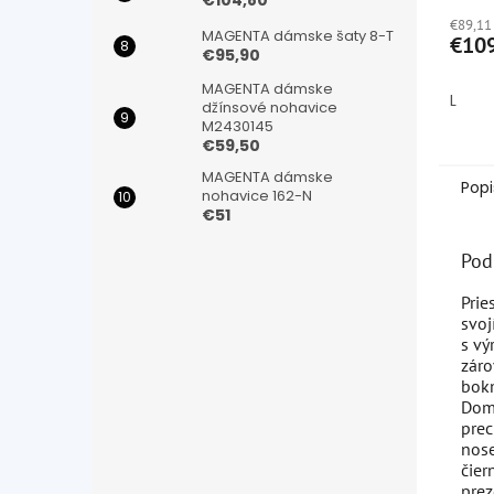
€104,80
hodno
€89,11
produ
MAGENTA dámske šaty 8-T
€10
je
€95,90
5,0
MAGENTA dámske
z
L
džínsové nohavice
5
M2430145
hviezd
€59,50
MAGENTA dámske
Popi
nohavice 162-N
€51
Pod
Prie
svoj
s vý
záro
bokm
Domi
prec
nose
čier
prez