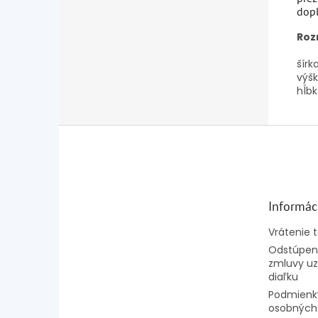
dopl
Roz
šírka
výšk
hĺbk
Z
á
p
ä
t
Informác
i
e
Vrátenie 
Odstúpeni
zmluvy uz
diaľku
Podmienk
osobných