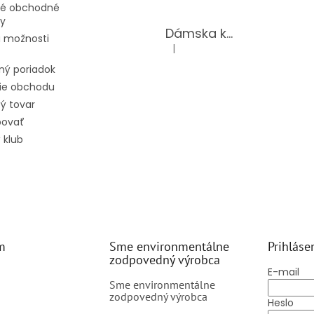
é obchodné
y
Dámska kožená kabelka TS-98-141/GOLD
 možnosti
|
Hodnotenie produktu je 5 z 5 hv
ný poriadok
ie obchodu
ý tovar
povať
 klub
m
Sme environmentálne
Prihláse
zodpovedný výrobca
E-mail
Sme environmentálne
zodpovedný výrobca
Heslo