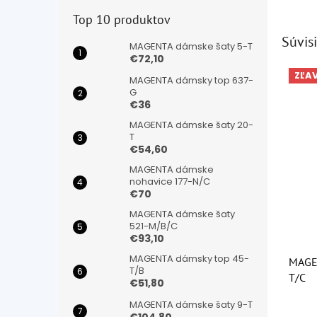
Top 10 produktov
Súvisi
MAGENTA dámske šaty 5-T
€72,10
ZĽA
MAGENTA dámsky top 637-
G
€36
MAGENTA dámske šaty 20-
T
€54,60
MAGENTA dámske
nohavice 177-N/C
€70
MAGENTA dámske šaty
521-M/B/C
€93,10
MAGENTA dámsky top 45-
MAGEN
T/B
T/C
€51,80
MAGENTA dámske šaty 9-T
Priem