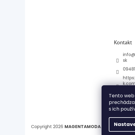
Kontakt
info
sk
0948
https
k.co
e
Tento web 
mage
prechádzan
+421
s ich použí
Nastave
Copyright 2026
MAGENTAMODA
. Všetky práva 