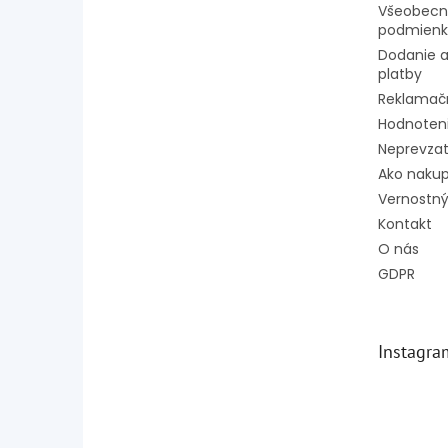
Všeobecn
podmienk
Dodanie a
platby
Reklamač
Hodnoten
Neprevzat
Ako naku
Vernostný
Kontakt
O nás
GDPR
Instagra