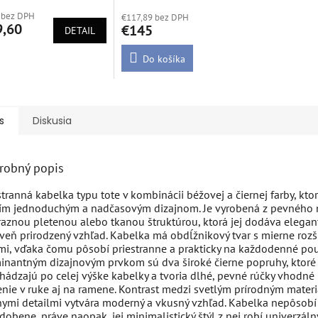
tenie
 bez DPH
ktu
€117,89 bez DPH
9,60
€145
DETAIL
Do košíka
ičiek.
s
Diskusia
robný popis
stranná kabelka typu tote v kombinácii béžovej a čiernej farby, kt
ím jednoduchým a nadčasovým dizajnom. Je vyrobená z pevného 
raznou pletenou alebo tkanou štruktúrou, ktorá jej dodáva elegan
veň prirodzený vzhľad. Kabelka má obdĺžnikový tvar s mierne rozš
i, vďaka čomu pôsobí priestranne a prakticky na každodenné pou
nantným dizajnovým prvkom sú dva široké čierne popruhy, ktoré
hádzajú po celej výške kabelky a tvoria dlhé, pevné rúčky vhodné
nie v ruke aj na ramene. Kontrast medzi svetlým prírodným mater
nymi detailmi vytvára moderný a vkusný vzhľad. Kabelka nepôsobí
dobene, práve naopak, jej minimalistický štýl z nej robí univerzál