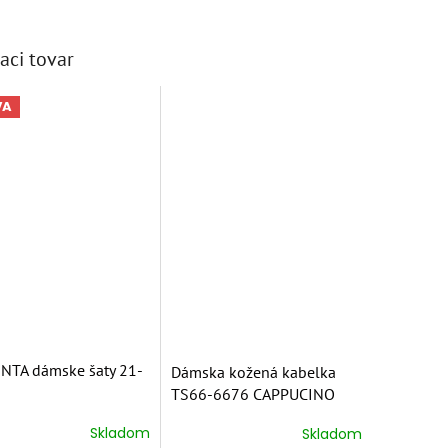
aci tovar
VA
TA dámske šaty 21-
Dámska kožená kabelka
TS66-6676 CAPPUCINO
Skladom
Skladom
erné