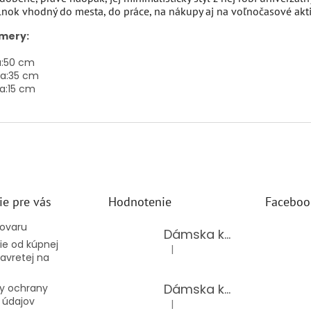
nok vhodný do mesta, do práce, na nákupy aj na voľnočasové aktiv
mery:
:
50 cm
a:
35 cm
a:
15 cm
ie pre vás
Hodnotenie
Faceboo
tovaru
Dámska kožená kabelka TS-112-14/CHOCO
e od kúpnej
|
Hodnotenie produktu je 5 z 5 hv
avretej na
Dámska kožená kabelka TS-112-14/PUDER
y ochrany
 údajov
|
Hodnotenie produktu je 5 z 5 hv