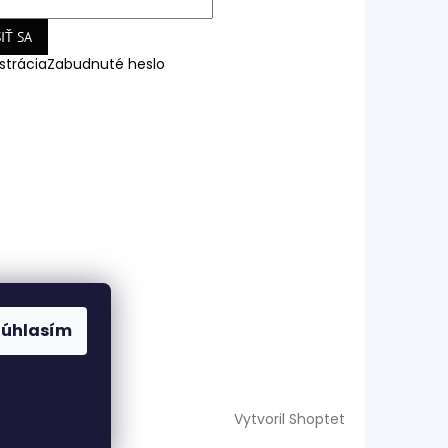
IŤ SA
strácia
Zabudnuté heslo
Súhlasím
Vytvoril Shoptet