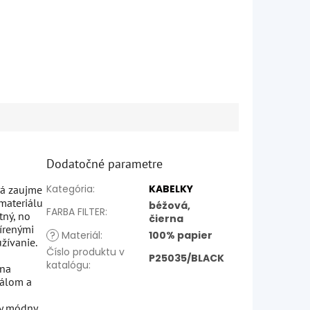
Dodatočné parametre
Kategória
:
KABELKY
orá zaujme
materiálu
béžová,
FARBA FILTER
:
tný, no
čierna
írenými
?
Materiál
:
100% papier
žívanie.
Číslo produktu v
P25035/BLACK
katalógu
:
 na
iálom a
ny módny