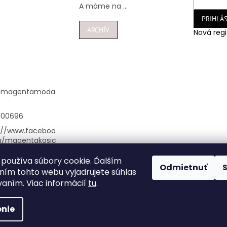
A máme na ...
PRIHLÁS
ARCHÍV
Nová regi
@
magentamoda.
100696
://www.faceboo
m/magentakosic
používa súbory cookie. Ďalším
nta_kosice/
Odmietnuť
ím tohto webu vyjadrujete súhlas
948100696
vaním. Viac informácií
tu
.
nie
vyhradené.
Upraviť nastavenie cookies