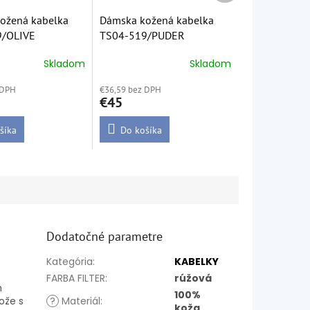
ožená kabelka
Dámska kožená kabelka
9/OLIVE
TS04-519/PUDER
Skladom
Skladom
 DPH
€36,59 bez DPH
€45
šíka
Do košíka
Dodatočné parametre
Kategória
:
KABELKY
FARBA FILTER
:
rúžová
m
100%
ože s
?
Materiál
:
koža