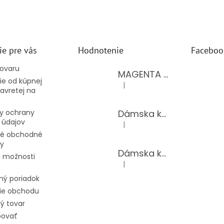
ie pre vás
Hodnotenie
Faceboo
tovaru
MAGENTA dámsky top 15-T/BLACK
e od kúpnej
|
Hodnotenie produktu je 5 z 5 hv
avretej na
Dámska kožená kabelka LAURA BIAGGI 944-PINK
y ochrany
 údajov
|
Hodnotenie produktu je 5 z 5 hv
é obchodné
y
Dámska kožená kabelka TS04-519/JEANS BLUE
 možnosti
|
Hodnotenie produktu je 5 z 5 hv
ný poriadok
ie obchodu
ý tovar
povať