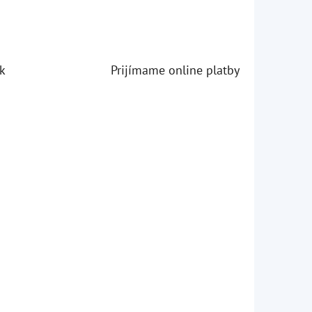
k
Prijímame online platby
iezdičiek.
iezdičiek.
iezdičiek.