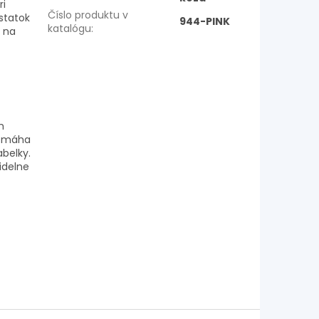
ri
Číslo produktu v
statok
944-PINK
katalógu
:
, na
m
pomáha
abelky.
idelne