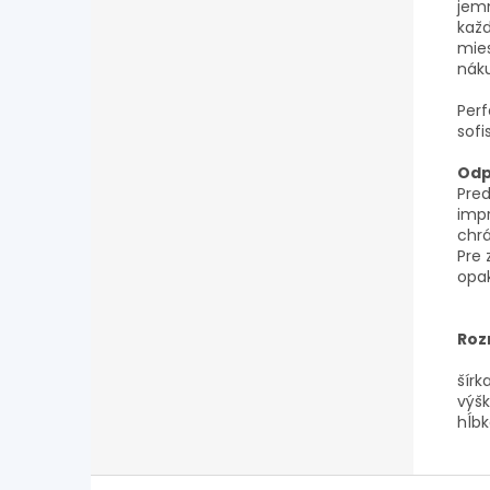
jemn
kaž
mies
náku
Perf
sofi
Odp
Pre
imp
chrá
Pre
opak
Roz
šírka
výšk
hĺbk
Z