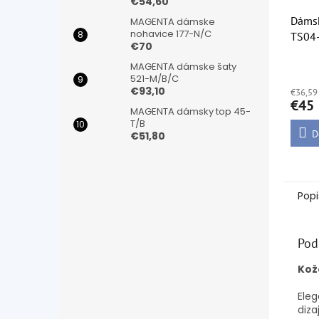
€54,60
Dámsk
MAGENTA dámske
nohavice 177-N/C
TS04
€70
Priem
MAGENTA dámske šaty
521-M/B/C
hodno
€93,10
€36,59
produ
€45
je
MAGENTA dámsky top 45-
5,0
T/B
z
D
€51,80
5
hviezd
Popi
Pod
Kož
Ele
diza