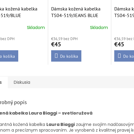
a kožená kabelka
Dámska kožená kabelka
Dámska k
-519/BLUE
TS04-519/JEANS BLUE
TS04-51
Skladom
Skladom
erné
Priemerné
tenie
hodnotenie
 bez DPH
€36,59 bez DPH
€36,59 bez
ktu
produktu
€45
€45
je
5,0
o košíka
z
Do košíka
Do ko
5
ičiek.
hviezdičiek.
s
Diskusia
robný popis
ená kabelka Laura Biaggi – svetloružová
gantná kožená kabelka
Laura Biaggi
zaujme svojím nadčasový
jnom a precíznym spracovaním. Je vyrobená z kvalitnej pravej k