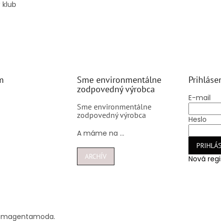
 klub
m
Sme environmentálne
Prihláse
zodpovedný výrobca
E-mail
Sme environmentálne
zodpovedný výrobca
Heslo
A máme na ...
PRIHLÁS
ARCHÍV
Nová regi
@
magentamoda.