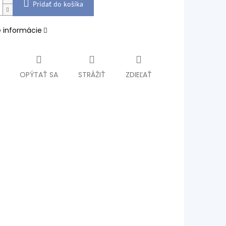
Pridať do košíka
é informácie
OPÝTAŤ SA
STRÁŽIŤ
ZDIEĽAŤ