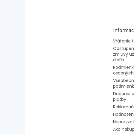
á
p
ä
t
Informác
i
e
Vrátenie 
Odstúpeni
zmluvy uz
diaľku
Podmienk
osobných
Všeobecn
podmienk
Dodanie a
platby
Reklamač
Hodnoten
Neprevzat
Ako naku