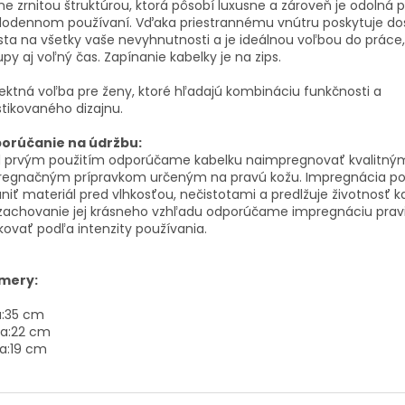
e zrnitou štruktúrou, ktorá pôsobí luxusne a zároveň je odolná p
dodennom používaní. Vďaka priestrannému vnútru poskytuje do
ta na všetky vaše nevyhnutnosti a je ideálnou voľbou do práce
py aj voľný čas. Zapínanie kabelky je na zips.
ektná voľba pre ženy, ktoré hľadajú kombináciu funkčnosti a
stikovaného dizajnu.
orúčanie na údržbu:
d prvým použitím odporúčame kabelku naimpregnovať kvalitný
regnačným prípravkom určeným na pravú kožu. Impregnácia 
niť materiál pred vlhkosťou, nečistotami a predlžuje životnosť k
 zachovanie jej krásneho vzhľadu odporúčame impregnáciu prav
ovať podľa intenzity používania.
mery:
:
35 cm
a:
22 cm
a:
19 cm