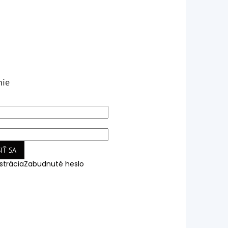
nie
IŤ SA
strácia
Zabudnuté heslo