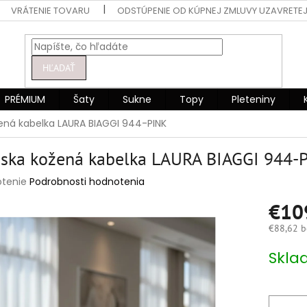
VRÁTENIE TOVARU
ODSTÚPENIE OD KÚPNEJ ZMLUVY UZAVRETEJ
HĽADAŤ
PRÉMIUM
Šaty
Sukne
Topy
Pleteniny
ná kabelka LAURA BIAGGI 944-PINK
ska kožená kabelka LAURA BIAGGI 944-
rné
otenie
Podrobnosti hodnotenia
enie
€1
tu
€88,62 b
Jednotko
Skla
cena:
čiek.