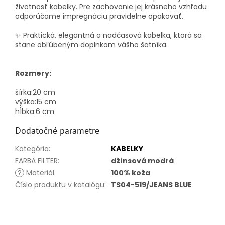
životnosť kabelky. Pre zachovanie jej krásneho vzhľadu
odporúčame impregnáciu pravidelne opakovať.
✨ Praktická, elegantná a nadčasová kabelka, ktorá sa
stane obľúbeným doplnkom vášho šatníka.
Rozmery:
šírka:
20 cm
výška:
15 cm
hĺbka:
6 cm
Dodatočné parametre
Kategória
:
KABELKY
FARBA FILTER
:
džínsová modrá
?
Materiál
:
100% koža
Číslo produktu v katalógu
:
TS04-519/JEANS BLUE
Z