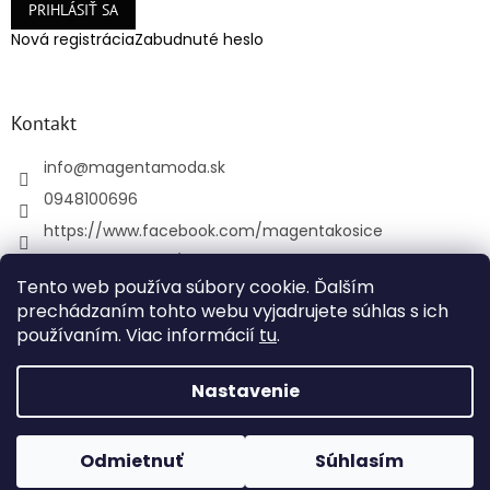
PRIHLÁSIŤ SA
Nová registrácia
Zabudnuté heslo
Kontakt
info
@
magentamoda.sk
0948100696
https://www.facebook.com/magentakosice
magenta_kosice/
Tento web používa súbory cookie. Ďalším
+421948100696
prechádzaním tohto webu vyjadrujete súhlas s ich
používaním. Viac informácií
tu
.
Vytvoril Shoptet
Nastavenie
Copyright 2026
MAGENTAMODA
. Všetky práva
Odmietnuť
Súhlasím
vyhradené.
Upraviť nastavenie cookies