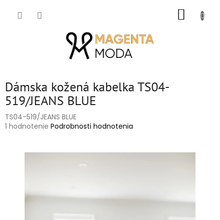
Prejsť
NÁKUP
na
obsah
KOŠÍK
Dámska kožená kabelka TS04-
519/JEANS BLUE
TS04-519/JEANS BLUE
Priemerné
1 hodnotenie
Podrobnosti hodnotenia
hodnotenie
produktu
je
5,0
z
5
hviezdičiek.