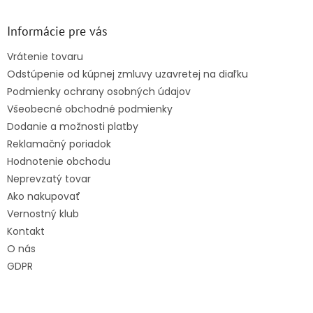
á
p
ä
Informácie pre vás
t
Vrátenie tovaru
i
Odstúpenie od kúpnej zmluvy uzavretej na diaľku
e
Podmienky ochrany osobných údajov
Všeobecné obchodné podmienky
Dodanie a možnosti platby
Reklamačný poriadok
Hodnotenie obchodu
Neprevzatý tovar
Ako nakupovať
Vernostný klub
Kontakt
O nás
GDPR