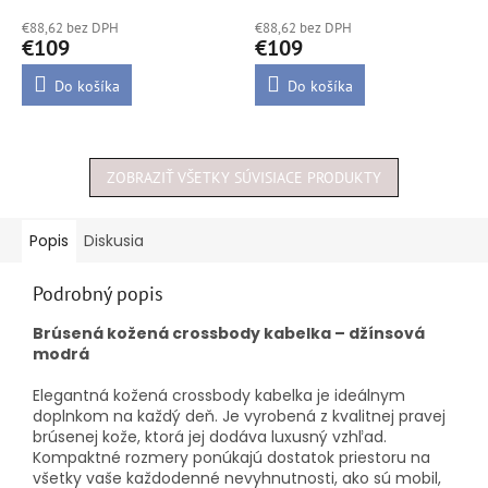
hodnotenie
hodnotenie
€88,62 bez DPH
€88,62 bez DPH
produktu
produktu
€109
€109
je
je
5,0
5,0
Do košíka
Do košíka
z
z
5
5
hviezdičiek.
hviezdičiek.
ZOBRAZIŤ VŠETKY SÚVISIACE PRODUKTY
Popis
Diskusia
Podrobný popis
Brúsená kožená crossbody kabelka – džínsová
modrá
Elegantná kožená crossbody kabelka je ideálnym
doplnkom na každý deň. Je vyrobená z kvalitnej pravej
brúsenej kože, ktorá jej dodáva luxusný vzhľad.
Kompaktné rozmery ponúkajú dostatok priestoru na
všetky vaše každodenné nevyhnutnosti, ako sú mobil,