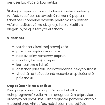
peňaženka, kľúče či kozmetika.
Štýlový strapec na zipse dodáva kabelke moderný
vzhľad, zatiaľ čo nastaviteľný ramenný popruh
zabezpečí pohodlné nosenie podľa vašich potrieb.
Vďaka nadčasovému dizajnu ju ľahko zladíte s
elegantným aj ležérnym outfitom.
Vlastnosti:
vyrobená z kvalitnej pravej kože
praktické zapínanie na zips
nastaviteľný ramenný popruh
ozdobný kožený strapec
kompaktná a ľahká
dostatok priestoru na každodenné nevyhnutnosti
vhodná na každodenné nosenie aj spoločenské
príležitosti
Odporúčanie na údržbu:
Pred prvým použitím odporúčame kabelku
naimpregnovať kvalitným impregnačným prípravkom
určeným na pravú kožu. Impregnácia pomáha chrániť
materiál pred vlhkosťou, nečistotami a predlžuje