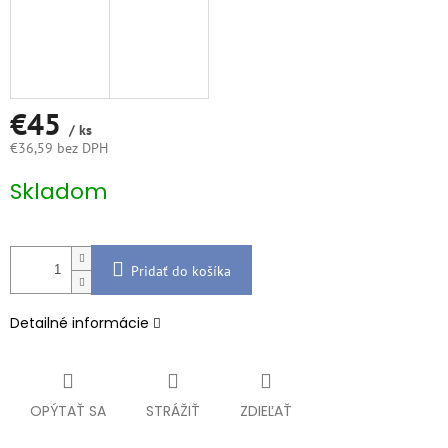
€45
/ ks
€36,59 bez DPH
Jednotková
Skladom
cena:
Pridať do košíka
Detailné informácie
OPÝTAŤ SA
STRÁŽIŤ
ZDIEĽAŤ