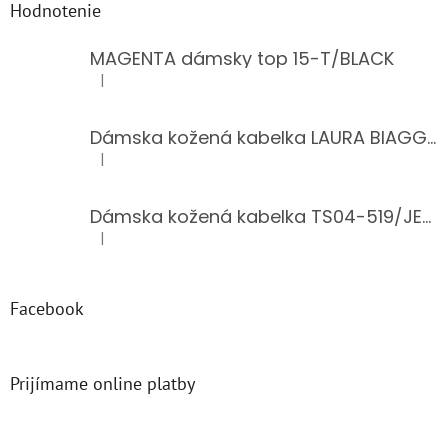
Hodnotenie
MAGENTA dámsky top 15-T/BLACK
|
Hodnotenie produktu je 5 z 5 hviezdičiek.
Dámska kožená kabelka LAURA BIAGGI 944-PINK
|
Hodnotenie produktu je 5 z 5 hviezdičiek.
Dámska kožená kabelka TS04-519/JEANS BLUE
|
Hodnotenie produktu je 5 z 5 hviezdičiek.
Facebook
Prijímame online platby